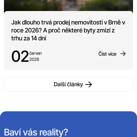
Jak dlouho trvá prodej nemovitosti v Brně v
roce 2026? A proč některé byty zmizí z
trhu za 14 dní
02
červen
Číst více
2026
Další články
Baví vás reality?