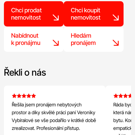
Chci prodat
Chci koupit
nemovitost
nemovitost
Nabídnout
Hledám
k pronájmu
pronájem
Řekli o nás
Řešila jsem pronájem nebytových
Ráda bych
prostor a díky skvělé práci paní Veroniky
která nám
Vybíralové se vše podařilo v krátké době
bytu. Kon
zrealizovat. Profesionální přístup.
empatický 