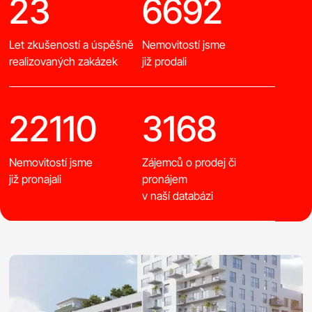
23
6692
Let zkušeností a úspěšně
Nemovitostí jsme
realizovaných zakázek
již prodali
22110
3168
Nemovitostí jsme
Zájemců o prodej či
již pronajali
pronájem
v naší databázi