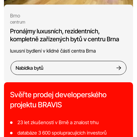
Brno
centrum
Pronájmy luxusních, rezidentních,
kompletně zařízených bytů v centru Brna
luxusní bydlení v klidné části centra Brna
Nabídka bytů
Svěřte prodej developerského
projektu BRAVIS
23 let zkušeností v Brně a znalost trhu
databáze 3 600 spolupracujících investorů