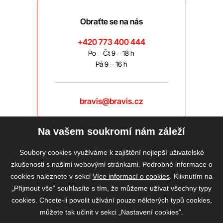
Obraťte se na nás
+420 773 400 444
Po – Čt 9 – 18 h
Pá 9 – 16 h
bravis@bravis.cz
Na vašem soukromí nám záleží
Soubory cookies využíváme k zajištění nejlepší uživatelské
zkušenosti s našimi webovými stránkami. Podrobné informace o
cookies naleznete v sekci
Více informací o cookies
. Kliknutím na
„Přijmout vše“ souhlasíte s tím, že můžeme užívat všechny typy
cookies. Chcete-li povolit užívání pouze některých typů cookies,
můžete tak učinit v sekci „Nastavení cookies“.