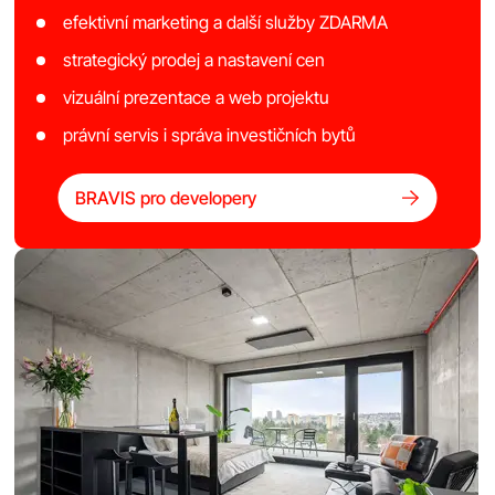
efektivní marketing a další služby ZDARMA
strategický prodej a nastavení cen
vizuální prezentace a web projektu
právní servis i správa investičních bytů
BRAVIS pro developery