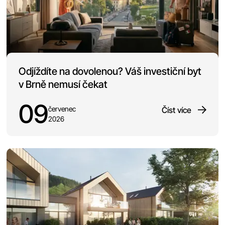
Odjíždíte na dovolenou? Váš investiční byt
v Brně nemusí čekat
09
červenec
Číst více
2026