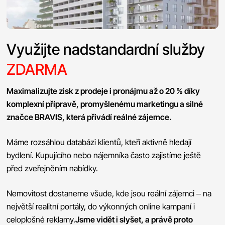
Využijte nadstandardní služby
ZDARMA
Maximalizujte zisk z prodeje i pronájmu až o 20 % díky
komplexní přípravě, promyšlenému marketingu a silné
značce BRAVIS, která přivádí reálné zájemce.
Máme rozsáhlou databázi klientů, kteří aktivně hledají
bydlení. Kupujícího nebo nájemníka často zajistíme ještě
před zveřejněním nabídky.
Nemovitost dostaneme všude, kde jsou reální zájemci – na
největší realitní portály, do výkonných online kampaní i
celoplošné reklamy.
Jsme vidět i slyšet, a právě proto