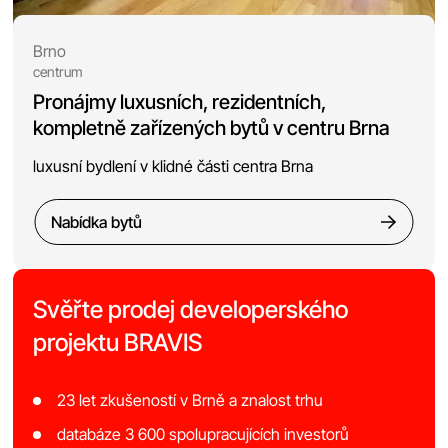
Brno
centrum
Pronájmy luxusních, rezidentních,
kompletně zařízených bytů v centru Brna
luxusní bydlení v klidné části centra Brna
Nabídka bytů
Svěřte prodej developerského
projektu BRAVIS
23 let zkušeností v Brně a znalost trhu
databáze 3 600 spolupracujících investorů