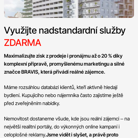
Využijte nadstandardní služby
ZDARMA
Maximalizujte zisk z prodeje i pronájmu až o 20 % díky
komplexní přípravě, promyšlenému marketingu a silné
značce BRAVIS, která přivádí reálné zájemce.
Máme rozsáhlou databázi klientů, kteří aktivně hledají
bydlení. Kupujícího nebo nájemníka často zajistíme ještě
před zveřejněním nabídky.
Nemovitost dostaneme všude, kde jsou reální zájemci – na
největší realitní portály, do výkonných online kampaní i
celoplošné reklamy.
Jsme vidět i slyšet, a právě proto