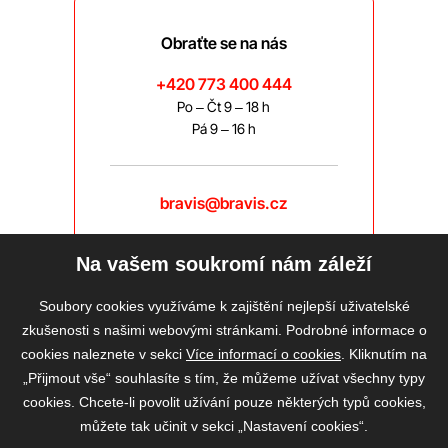
Obraťte se na nás
+420 773 400 444
Po – Čt 9 – 18 h
Pá 9 – 16 h
bravis@bravis.cz
Na vašem soukromí nám záleží
Soubory cookies využíváme k zajištění nejlepší uživatelské
zkušenosti s našimi webovými stránkami. Podrobné informace o
cookies naleznete v sekci
Více informací o cookies
. Kliknutím na
„Přijmout vše“ souhlasíte s tím, že můžeme užívat všechny typy
cookies. Chcete-li povolit užívání pouze některých typů cookies,
můžete tak učinit v sekci „Nastavení cookies“.