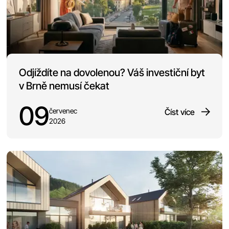
Odjíždíte na dovolenou? Váš investiční byt
v Brně nemusí čekat
09
červenec
Číst více
2026