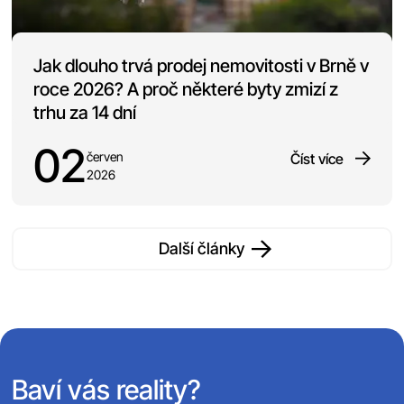
Jak dlouho trvá prodej nemovitosti v Brně v
roce 2026? A proč některé byty zmizí z
trhu za 14 dní
02
červen
Číst více
2026
Další články
Baví vás reality?