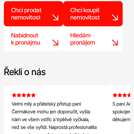
Chci prodat
Chci koupit
nemovitost
nemovitost
Nabídnout
Hledám
k pronájmu
pronájem
Řekli o nás
Velmi milý a přátelský přístup paní
S paní And
Čermákové mohu jen doporučit, vyšla
spokojeni
nám ve všem vstříc a trpělivě vyčkala,
děkujeme
než se vše vyřídí. Naprostá profesionalita