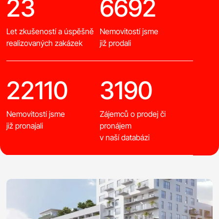
23
6692
Let zkušeností a úspěšně
Nemovitostí jsme
realizovaných zakázek
již prodali
22110
3190
Nemovitostí jsme
Zájemců o prodej či
již pronajali
pronájem
v naší databázi