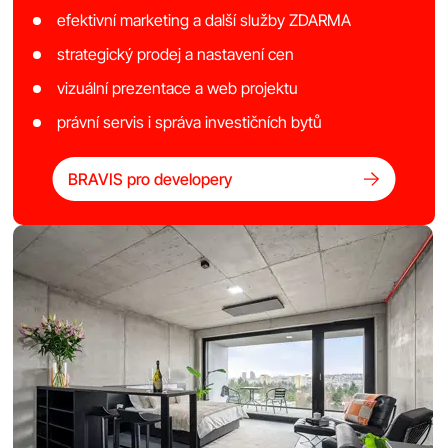
efektivní marketing a další služby ZDARMA
strategický prodej a nastavení cen
vizuální prezentace a web projektu
právní servis i správa investičních bytů
BRAVIS pro developery