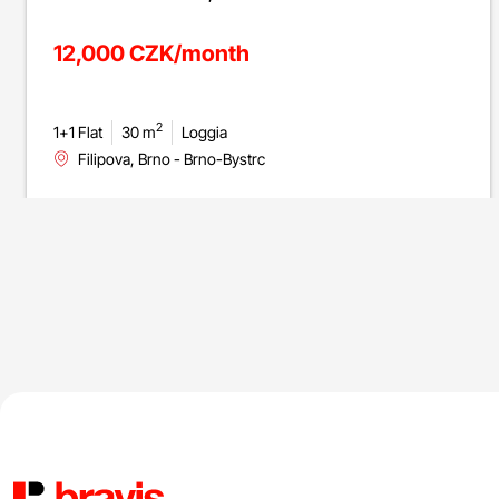
12,000 CZK/month
2
1+1 Flat
30 m
Loggia
Filipova, Brno - Brno-Bystrc