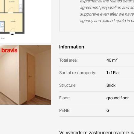
explained all the related detail
agreement preparation and act
supportive even after we have 
agency and Jakub Lepold in par
Information
2
Total area:
40 m
Sort of real property:
1+1 Flat
Structure:
Brick
Floor:
ground floor
PENB:
G
Ve výhradním zastoupení majitele n