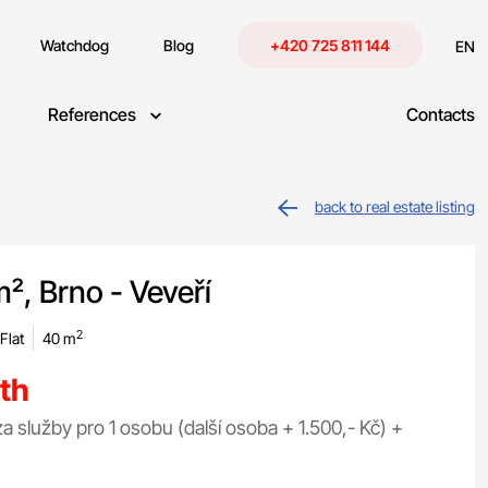
Watchdog
Blog
+420 725 811 144
EN
References
Contacts
back to real estate listing
m², Brno - Veveří
2
Flat
40 m
th
za služby pro 1 osobu (další osoba + 1.500,- Kč) +