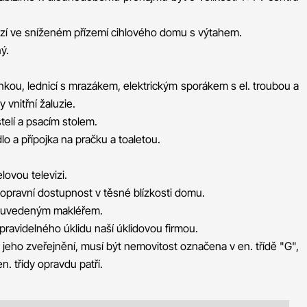
zí ve sníženém přízemí cihlového domu s výtahem.
ý.
kou, lednicí s mrazákem, elektrickým sporákem s el. troubou a
 vnitřní žaluzie.
telí a psacím stolem.
o a přípojka na pračku a toaletou.
lovou televizi.
pravní dostupnost v těsné blízkosti domu.
s uvedeným makléřem.
pravidelného úklidu naší úklidovou firmou.
 jeho zveřejnění, musí být nemovitost označena v en. třídě "G",
 třídy opravdu patří.