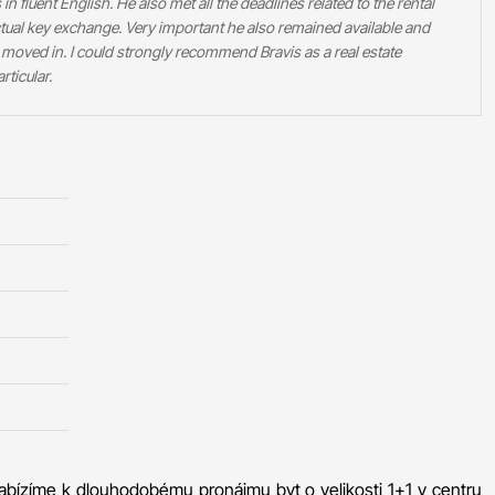
s in fluent English. He also met all the deadlines related to the rental
ual key exchange. Very important he also remained available and
moved in. I could strongly recommend Bravis as a real estate
ticular.
abízíme k dlouhodobému pronájmu byt o velikosti 1+1 v centru