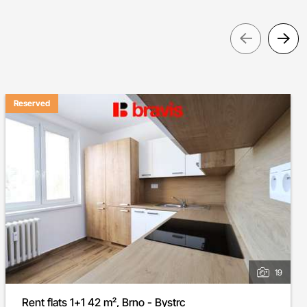
Pre
Reserved
19
Rent flats 1+1 42 m², Brno - Bystrc