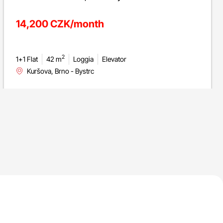
14,200 CZK/month
2
1+1 Flat
42 m
Loggia
Elevator
Kuršova, Brno - Bystrc