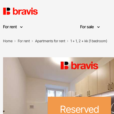
For rent
For sale
Home
For rent
Apartments for rent
1 + 1, 2 + kk (1 bedroom)
Reserved