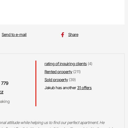
Send to e-mail
Share
rating of inquiring clients
(4)
Rented property
(211)
Sold property
(39)
 779
Jakub has another
31 offers
cz
eaking
l attitude while helping us to find our perfect apartment. He