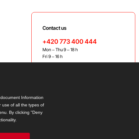
Contact us
+420 773 400 444
Mon – Thu 9 – 18 h
Fri 9 – 16 h
bravis@bravis.cz
r document Information
use of all the types of
menu. By clicking "Deny
ionality.