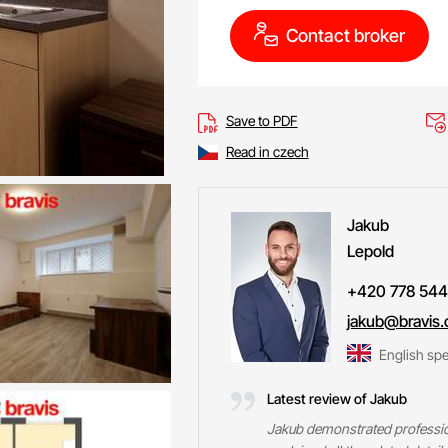
Contact broker
Save to PDF
Read in czech
Jakub
Lepold
+420 778 544
jakub@bravis.
English sp
Latest review of Jakub
Jakub demonstrated professiona