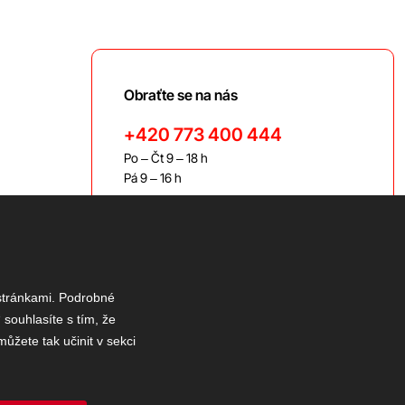
Obraťte se na nás
+420 773 400 444
Po – Čt 9 – 18 h
Pá 9 – 16 h
bravis@bravis.cz
 stránkami. Podrobné
 souhlasíte s tím, že
ůžete tak učinit v sekci