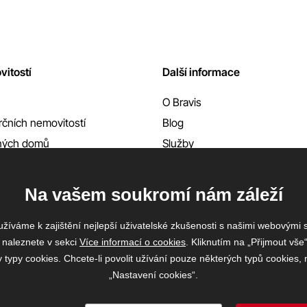
vitostí
Další informace
O Bravis
čních nemovitostí
Blog
nných domů
Služby
Reference
Kontakty
Na vašem soukromí nám záleží
žíváme k zajištění nejlepší uživatelské zkušenosti s našimi webovými
 naleznete v sekci
Více informací o cookies
. Kliknutím na „Přijmout vše“
ypy cookies. Chcete-li povolit užívání pouze některých typů cookies, m
„Nastavení cookies“.