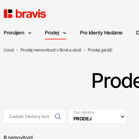
Pronájem
Prodej
Pro klienty hledáme
D
Úvod
Prodej nemovitostí v Brně a okolí
Prodej garáží
Prode
Typ nabídky
PRODEJ
8
nemovitostí