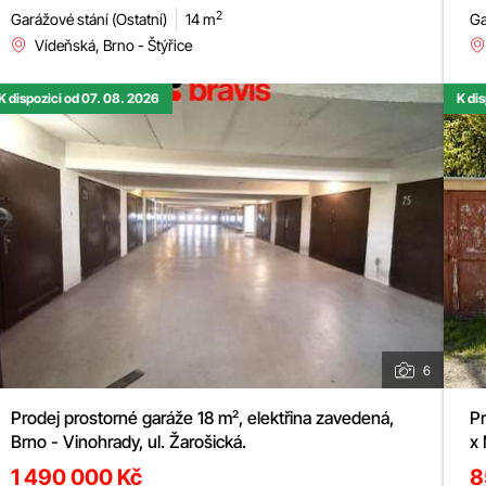
2
Garážové stání (Ostatní)
14 m
Ga
Vídeňská, Brno - Štýřice
K dispozici od 07. 08. 2026
K di
6
Prodej prostorné garáže 18 m², elektřina zavedená,
Pr
Brno - Vinohrady, ul. Žarošická.
x
1 490 000 Kč
8