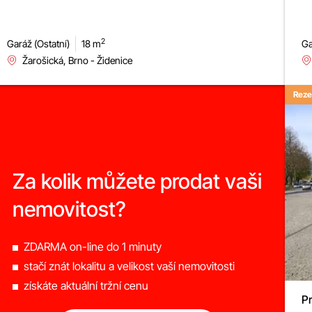
2
Garáž (Ostatní)
18 m
Ga
Žarošická, Brno - Židenice
Reze
Za kolik můžete prodat vaši
nemovitost?
ZDARMA on-line do 1 minuty
stačí znát lokalitu a velikost vaší nemovitosti
získáte aktuální tržní cenu
Pr