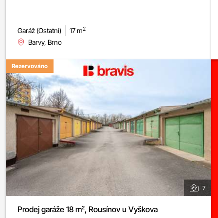
2
Garáž (Ostatní)
17 m
Barvy, Brno
Rezervováno
7
Prodej garáže 18 m², Rousínov u Vyškova