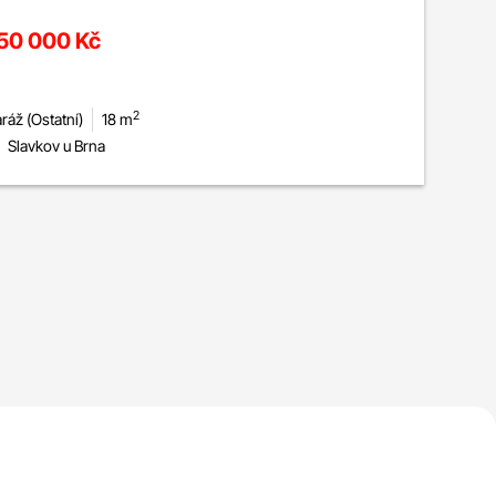
50 000 Kč
2
ráž (Ostatní)
18 m
Slavkov u Brna