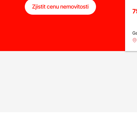
Zjistit cenu nemovitosti
7
Ga