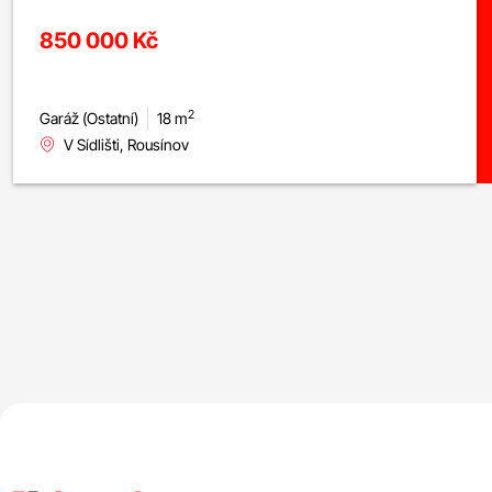
850 000 Kč
2
Garáž (Ostatní)
18 m
V Sídlišti, Rousínov