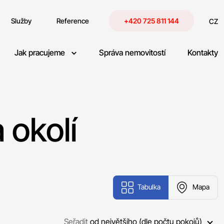
Služby
Reference
+420 725 811 144
CZ
Jak pracujeme
Správa nemovitostí
Kontakty
 okolí
Tabulka
Mapa
Seřadit
od největšího (dle počtu pokojů)