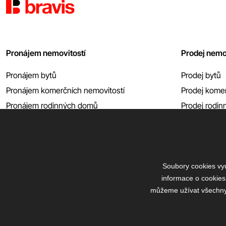
Pronájem nemovitostí
Prodej nemo
Pronájem bytů
Prodej bytů
Pronájem komerčních nemovitostí
Prodej komer
Pronájem rodinných domů
Prodej rodi
Pronájem garáží atp.
Prodej garáží
Zobrazit vše
Zobrazit vše
Soubory cookies vyu
informace o cookies
můžeme užívat všechny t