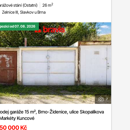
2
rážové stání (Ostatní)
26 m
Zelnice III, Slavkov u Brna
spozici od 07. 08. 2026
7
odej garáže 15 m², Brno-Židenice, ulice Skopalíkova
 Markéty Kuncové
50 000 Kč