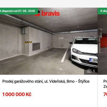
K dispozici od 07. 08. 2026
K di
5
Prodej garážového stání, ul. Vídeňská, Brno - Štýřice
Pr
Ze
1 000 000 Kč
7