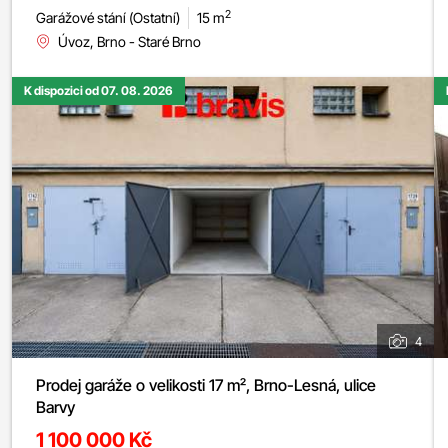
2
Garážové stání (Ostatní)
15 m
Úvoz, Brno - Staré Brno
K dispozici od 07. 08. 2026
4
Prodej garáže o velikosti 17 m², Brno-Lesná, ulice
Barvy
1 100 000 Kč