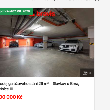
spozici od 07. 08. 2026
5
odej garážového stání 26 m² – Slavkov u Brna,
lnice III
00 000 Kč