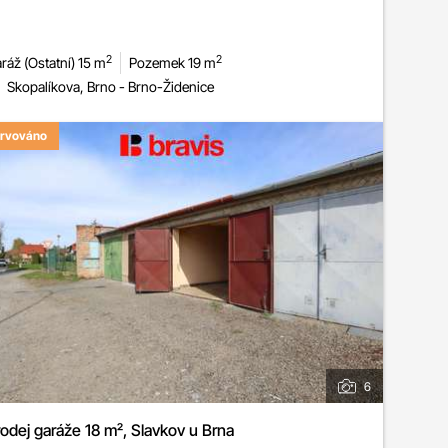
2
2
ráž (Ostatní) 15 m
Pozemek 19 m
Skopalíkova, Brno - Brno-Židenice
rvováno
6
odej garáže 18 m², Slavkov u Brna