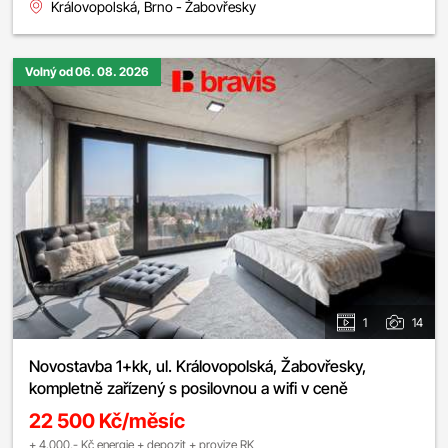
Královopolská, Brno - Žabovřesky
Volný od 06. 08. 2026
1
14
Novostavba 1+kk, ul. Královopolská, Žabovřesky,
kompletně zařízený s posilovnou a wifi v ceně
22 500 Kč/měsíc
+ 4.000,- Kč energie + depozit + provize RK