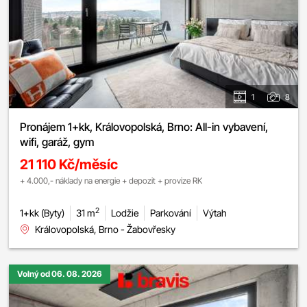
1
8
Pronájem 1+kk, Královopolská, Brno: All-in vybavení,
wifi, garáž, gym
21 110 Kč/měsíc
+ 4.000,- náklady na energie + depozit + provize RK
2
1+kk (Byty)
31 m
Lodžie
Parkování
Výtah
Královopolská, Brno - Žabovřesky
Volný od 06. 08. 2026