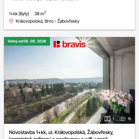
2
1+kk (Byty)
38 m
Královopolská, Brno - Žabovřesky
Volný od 06. 08. 2026
1
16
Novostavba 1+kk, ul. Královopolská, Žabovřesky,
kompletně zařízený s posilovnou a wifi v ceně