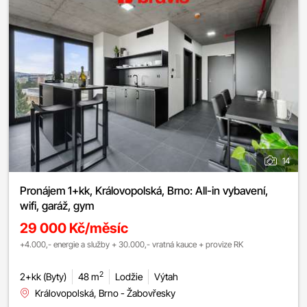
14
Pronájem 1+kk, Královopolská, Brno: All-in vybavení,
wifi, garáž, gym
29 000 Kč/měsíc
+4.000,- energie a služby + 30.000,- vratná kauce + provize RK
2
2+kk (Byty)
48 m
Lodžie
Výtah
Královopolská, Brno - Žabovřesky