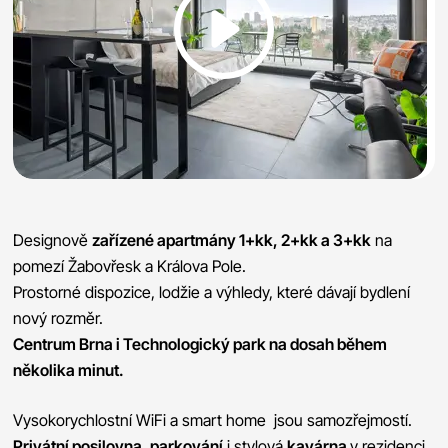
Designově
zařízené apartmány 1+kk, 2+kk a 3+kk
na
pomezí Žabovřesk a Králova Pole.
Prostorné dispozice, lodžie a výhledy, které dávají bydlení
nový rozměr.
Centrum Brna i Technologický park na dosah během
několika minut.
Vysokorychlostní WiFi a smart home jsou samozřejmostí.
Privátní posilovna, parkování
i stylová
kavárna
v rezidenci.