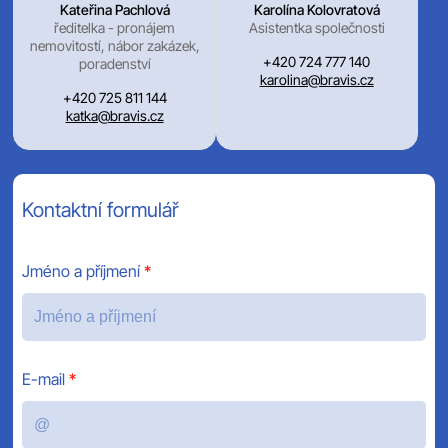
Kateřina Pachlová
Karolína Kolovratová
ředitelka - pronájem
Asistentka společnosti
nemovitostí, nábor zakázek,
+420 724 777 140
poradenství
karolina@bravis.cz
+420 725 811 144
katka@bravis.cz
Kontaktní formulář
Jméno a příjmení
E-mail