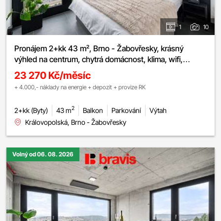
1
10
Pronájem 2+kk 43 m², Brno - Žabovřesky, krásný
výhled na centrum, chytrá domácnost, klima, wifi,
fitness, prádelna
23 270 Kč/měsíc
+ 4.000,- náklady na energie + depozit + provize RK
2
2+kk (Byty)
43 m
Balkon
Parkování
Výtah
Královopolská, Brno - Žabovřesky
Volný od 06. 08. 2026