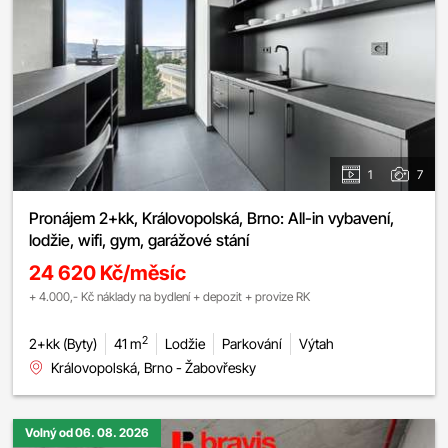
1
7
Pronájem 2+kk, Královopolská, Brno: All-in vybavení,
lodžie, wifi, gym, garážové stání
24 620 Kč/měsíc
+ 4.000,- Kč náklady na bydlení + depozit + provize RK
2
2+kk (Byty)
41 m
Lodžie
Parkování
Výtah
Královopolská, Brno - Žabovřesky
Volný od 06. 08. 2026