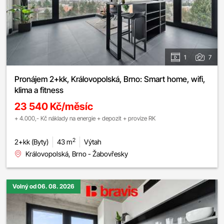
1
7
Pronájem 2+kk, Královopolská, Brno: Smart home, wifi,
klima a fitness
23 540 Kč/měsíc
+ 4.000,- Kč náklady na energie + depozit + provize RK
2
2+kk (Byty)
43 m
Výtah
Královopolská, Brno - Žabovřesky
Volný od 06. 08. 2026