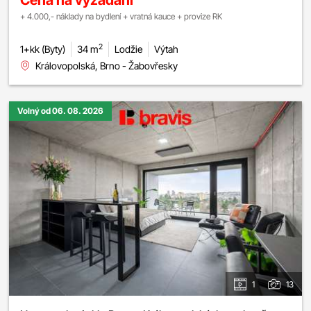
Cena na vyžádání
+ 4.000,- náklady na bydlení + vratná kauce + provize RK
2
1+kk (Byty)
34 m
Lodžie
Výtah
Královopolská, Brno - Žabovřesky
Volný od 06. 08. 2026
1
13