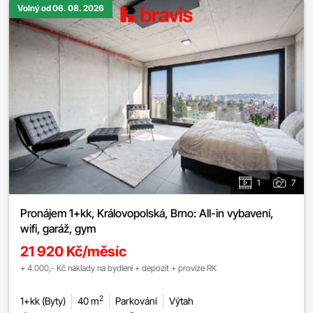
Volný od 06. 08. 2026
1
7
Pronájem 1+kk, Královopolská, Brno: All-in vybavení,
wifi, garáž, gym
21 920 Kč/měsíc
+ 4.000,- Kč náklady na bydlení + depozit + provize RK
2
1+kk (Byty)
40 m
Parkování
Výtah