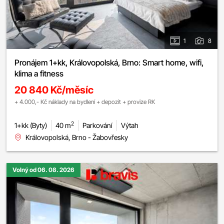
1
8
Pronájem 1+kk, Královopolská, Brno: Smart home, wifi,
klima a fitness
20 840 Kč/měsíc
+ 4.000,- Kč náklady na bydlení + depozit + provize RK
2
1+kk (Byty)
40 m
Parkování
Výtah
Královopolská, Brno - Žabovřesky
Volný od 06. 08. 2026