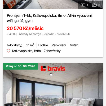
1
8
Pronájem 1+kk, Královopolská, Brno: All-in vybavení,
wifi, garáž, gym
20 570 Kč/měsíc
+ 4.000,- náklady na energie + depozit + provize RK
2
1+kk (Byty)
31 m
Lodžie
Parkování
Výtah
Královopolská, Brno - Žabovřesky
Volný od 06. 08. 2026