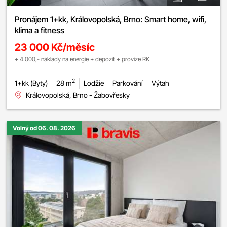
Pronájem 1+kk, Královopolská, Brno: Smart home, wifi,
klima a fitness
23 000 Kč/měsíc
+ 4.000,- náklady na energie + depozit + provize RK
2
1+kk (Byty)
28 m
Lodžie
Parkování
Výtah
Královopolská, Brno - Žabovřesky
Volný od 06. 08. 2026