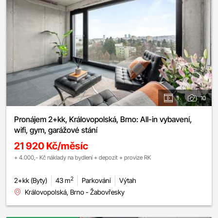
1
10
Pronájem 2+kk, Královopolská, Brno: All-in vybavení,
wifi, gym, garážové stání
21 920 Kč/měsíc
+ 4.000,- Kč náklady na bydlení + depozit + provize RK
2
2+kk (Byty)
43 m
Parkování
Výtah
Královopolská, Brno - Žabovřesky