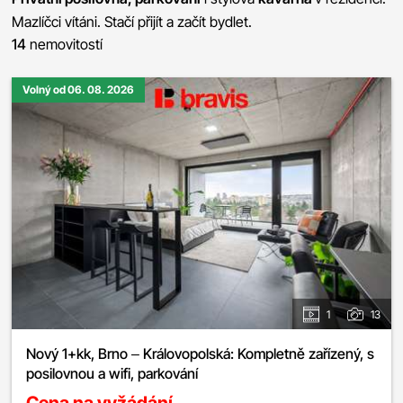
Mazlíčci vítáni. Stačí přijít a začít bydlet.
14
nemovitostí
Volný od 06. 08. 2026
1
13
Nový 1+kk, Brno – Královopolská: Kompletně zařízený, s
posilovnou a wifi, parkování