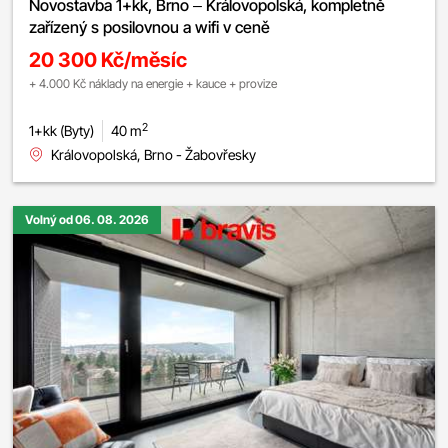
Novostavba 1+kk, Brno – Královopolská, kompletně
zařízený s posilovnou a wifi v ceně
20 300 Kč/měsíc
+ 4.000 Kč náklady na energie + kauce + provize
2
1+kk (Byty)
40 m
Královopolská, Brno - Žabovřesky
Volný od 06. 08. 2026