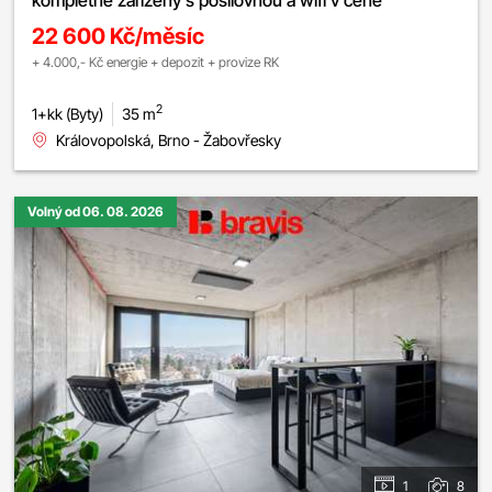
22 600 Kč/měsíc
+ 4.000,- Kč energie + depozit + provize RK
2
1+kk (Byty)
35 m
Královopolská, Brno - Žabovřesky
Volný od 06. 08. 2026
1
8