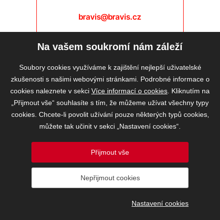
bravis@bravis.cz
Na vašem soukromí nám záleží
Soubory cookies využíváme k zajištění nejlepší uživatelské
zkušenosti s našimi webovými stránkami. Podrobné informace o
cookies naleznete v sekci
Více informací o cookies
. Kliknutím na
„Přijmout vše“ souhlasíte s tím, že můžeme užívat všechny typy
cookies. Chcete-li povolit užívání pouze některých typů cookies,
můžete tak učinit v sekci „Nastavení cookies“.
Přijmout vše
2026 © BRAVIS REALITY, s.r.o.
Nepřijmout cookies
Informace o ochraně osobních údajů
VOS
Nastavení cookies
Nastavení cookies