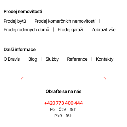
Prodej nemovitostí
Prodej bytů
Prodej komerčních nemovitostí
Prodej rodinných domů
Prodej garáží
Zobrazit vše
Další informace
O Bravis
Blog
Služby
Reference
Kontakty
Obraťte se na nás
+420 773 400 444
Po – Čt 9 – 18 h
Pá 9 – 16 h