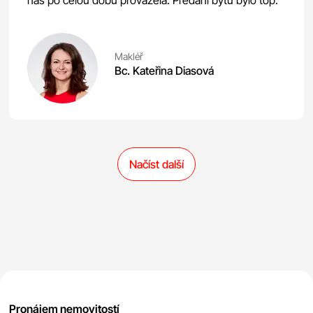
nás po celou dobu provázela. Předání bytu bylo top.
Makléř
Bc. Kateřina Diasová
Načíst další
Pronájem nemovitostí