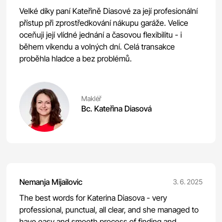
Velké díky paní Kateřině Diasové za její profesionální
přístup při zprostředkování nákupu garáže. Velice
oceňuji její vlídné jednání a časovou flexibilitu - i
během víkendu a volných dní. Celá transakce
proběhla hladce a bez problémů.
Makléř
Bc. Kateřina Diasová
Nemanja Mijailovic
3. 6. 2025
The best words for Katerina Diasova - very
professional, punctual, all clear, and she managed to
have easy and smooth process of finding and