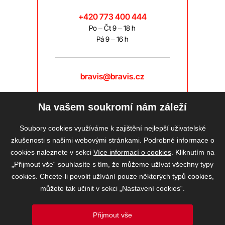
+420 773 400 444
Po – Čt 9 – 18 h
Pá 9 – 16 h
bravis@bravis.cz
Na vašem soukromí nám záleží
Soubory cookies využíváme k zajištění nejlepší uživatelské
zkušenosti s našimi webovými stránkami. Podrobné informace o
cookies naleznete v sekci
Více informací o cookies
. Kliknutím na
„Přijmout vše“ souhlasíte s tím, že můžeme užívat všechny typy
cookies. Chcete-li povolit užívání pouze některých typů cookies,
můžete tak učinit v sekci „Nastavení cookies“.
Přijmout vše
2026 © BRAVIS REALITY, s.r.o.