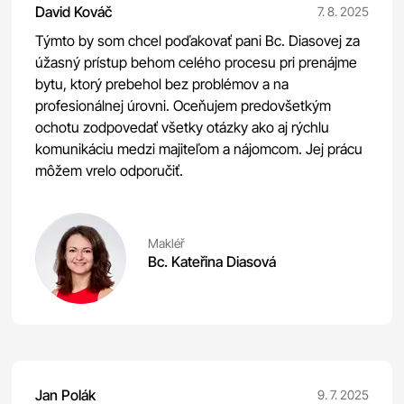
David Kováč
7. 8. 2025
Týmto by som chcel poďakovať pani Bc. Diasovej za
úžasný prístup behom celého procesu pri prenájme
bytu, ktorý prebehol bez problémov a na
profesionálnej úrovni. Oceňujem predovšetkým
ochotu zodpovedať všetky otázky ako aj rýchlu
komunikáciu medzi majiteľom a nájomcom. Jej prácu
môžem vrelo odporučiť.
Makléř
Bc. Kateřina Diasová
Jan Polák
9. 7. 2025