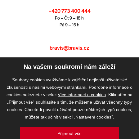
+420 773 400 444
Po – Čt 9 – 18 h
Pá 9 – 16 h
bravis@bravis.cz
Na vašem soukromí nám záleží
Soubory cookies využíváme k zajištění nejlepší uživatelské
zkušenosti s našimi webovými stránkami. Podrobné informace o
cookies naleznete v sekci
Více informací o cookies
. Kliknutím na
„Přijmout vše“ souhlasíte s tím, že můžeme užívat všechny typy
cookies. Chcete-li povolit užívání pouze některých typů cookies,
můžete tak učinit v sekci „Nastavení cookies“.
Přijmout vše
2026 © BRAVIS REALITY, s.r.o.