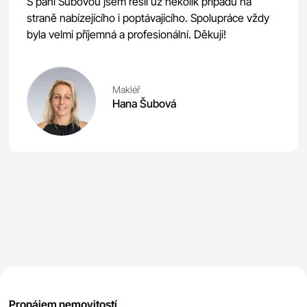
S paní Šubovou jsem řešil už několik případů na
straně nabízejícího i poptávajícího. Spolupráce vždy
byla velmi příjemná a profesionální. Děkuji!
Makléř
Hana Šubová
Pronájem nemovitostí