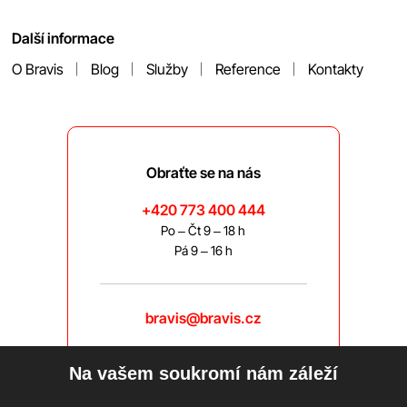
Další informace
O Bravis
Blog
Služby
Reference
Kontakty
Obraťte se na nás
+420 773 400 444
Po – Čt 9 – 18 h
Pá 9 – 16 h
bravis@bravis.cz
Na vašem soukromí nám záleží