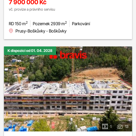
7 900 000 Kč
vč. provize a právního servisu
2
2
RD 150 m
Pozemek 2939 m
Parkování
Prusy-Boškůvky - Boškůvky
K dispozici od 01. 04. 2028
1
13