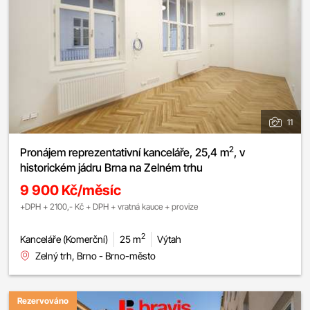
11
2
Pronájem reprezentativní kanceláře, 25,4 m
, v
historickém jádru Brna na Zelném trhu
9 900 Kč/měsíc
+DPH + 2100,- Kč + DPH + vratná kauce + provize
2
Kanceláře (Komerční)
25 m
Výtah
Zelný trh, Brno - Brno-město
Rezervováno