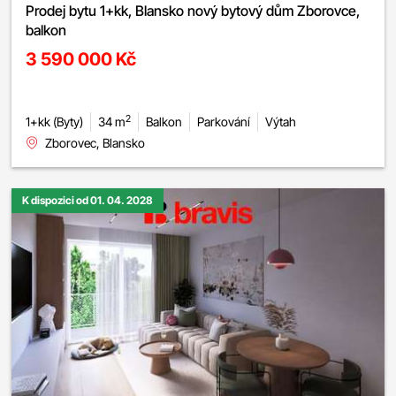
Prodej bytu 1+kk, Blansko nový bytový dům Zborovce,
balkon
3 590 000 Kč
2
1+kk (Byty)
34 m
Balkon
Parkování
Výtah
Zborovec, Blansko
K dispozici od 01. 04. 2028