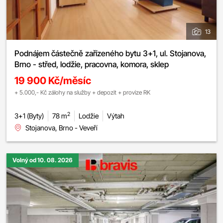
13
Podnájem částečně zařízeného bytu 3+1, ul. Stojanova,
Brno - střed, lodžie, pracovna, komora, sklep
19 900 Kč/měsíc
+ 5.000,- Kč zálohy na služby + depozit + provize RK
2
3+1 (Byty)
78 m
Lodžie
Výtah
Stojanova, Brno - Veveří
Volný od 10. 08. 2026