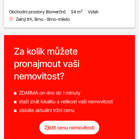
2
Obchodní prostory (Komerční)
54 m
Výtah
Zelný trh, Brno - Brno-město
Za kolik můžete
pronajmout vaši
nemovitost?
ZDARMA on-line do 1 minuty
stačí znát lokalitu a velikost vaší nemovitosti
získáte aktuální tržní cenu
Zjistit cenu nemovitosti