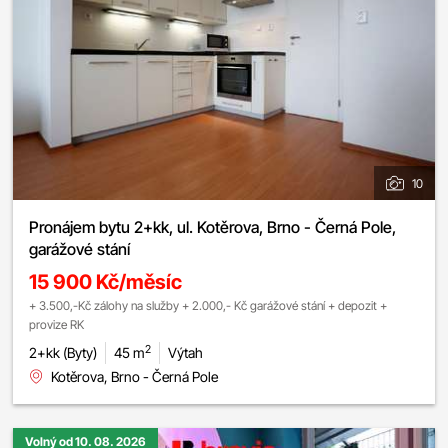
10
Pronájem bytu 2+kk, ul. Kotěrova, Brno - Černá Pole,
garážové stání
15 900 Kč/měsíc
+ 3.500,-Kč zálohy na služby + 2.000,- Kč garážové stání + depozit +
provize RK
2
2+kk (Byty)
45 m
Výtah
Kotěrova, Brno - Černá Pole
Volný od 10. 08. 2026