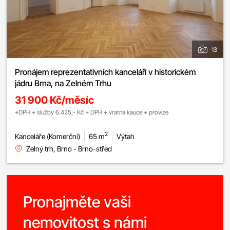
13
Pronájem reprezentativních kanceláří v historickém
jádru Brna, na Zelném Trhu
31 900 Kč/měsíc
+DPH + služby 6.425,- Kč + DPH + vratná kauce + provize
2
Kanceláře (Komerční)
65 m
Výtah
Zelný trh, Brno - Brno-střed
Pronajměte vaši
nemovitost s námi