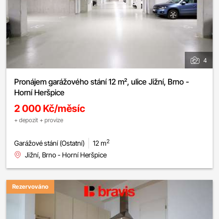
4
Pronájem garážového stání 12 m², ulice Jižní, Brno -
Horní Heršpice
2 000 Kč/měsíc
+ depozit + provize
2
Garážové stání (Ostatní)
12 m
Jižní, Brno - Horní Heršpice
Rezervováno