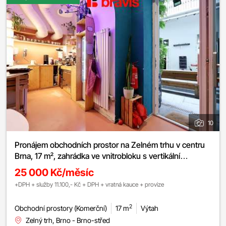
10
Pronájem obchodních prostor na Zelném trhu v centru
Brna, 17 m², zahrádka ve vnitrobloku s vertikální
zahradou, šatna, sklad, zázemí
25 000 Kč/měsíc
+DPH + služby 11.100,- Kč + DPH + vratná kauce + provize
2
Obchodní prostory (Komerční)
17 m
Výtah
Zelný trh, Brno - Brno-střed