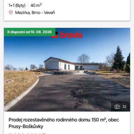
2
1+1 (Byty)
40 m
Mezírka, Brno - Veveří
K dispozici od 10. 08. 2026
32
Prodej rozestavěného rodinného domu 150 m², obec
Prusy-Boškůvky