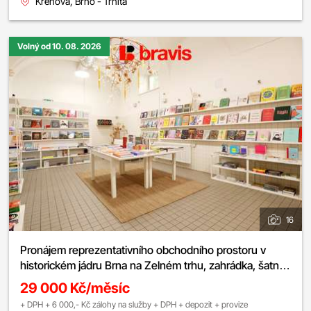
Křenová, Brno - Trnitá
Volný od 10. 08. 2026
16
Pronájem reprezentativního obchodního prostoru v
historickém jádru Brna na Zelném trhu, zahrádka, šatna,
sklad
29 000 Kč/měsíc
+ DPH + 6 000,- Kč zálohy na služby + DPH + depozit + provize