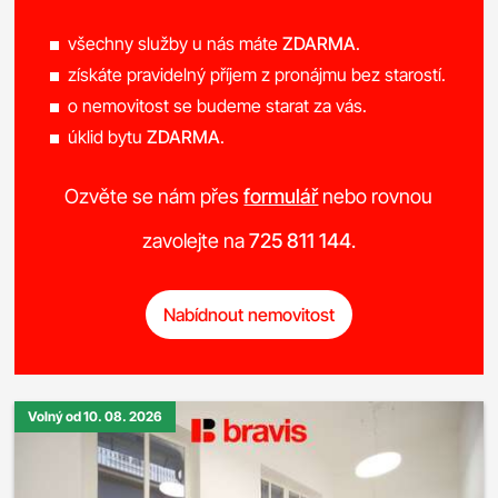
všechny služby u nás máte
ZDARMA
.
získáte pravidelný příjem z pronájmu bez starostí.
o nemovitost se budeme starat za vás.
úklid bytu
ZDARMA
.
Ozvěte se nám přes
formulář
nebo rovnou
zavolejte na
725 811 144
.
Nabídnout nemovitost
Volný od 10. 08. 2026