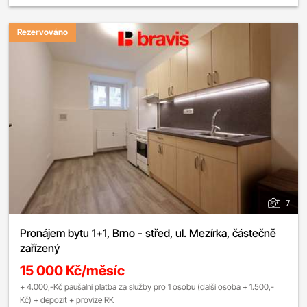
Rezervováno
7
Pronájem bytu 1+1, Brno - střed, ul. Mezírka, částečně
zařízený
15 000 Kč/měsíc
+ 4.000,-Kč paušální platba za služby pro 1 osobu (další osoba + 1.500,-
Kč) + depozit + provize RK