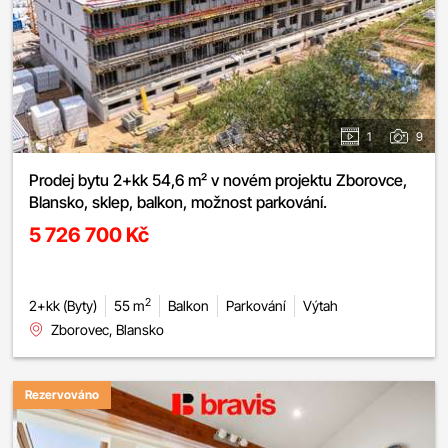
1
9
Prodej bytu 2+kk 54,6 m² v novém projektu Zborovce,
Blansko, sklep, balkon, možnost parkování.
5 726 700 Kč
2
2+kk (Byty)
55 m
Balkon
Parkování
Výtah
Zborovec, Blansko
Rezervováno