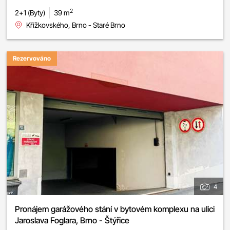
2
2+1 (Byty)
39 m
Křížkovského, Brno - Staré Brno
Rezervováno
4
Pronájem garážového stání v bytovém komplexu na ulici
Jaroslava Foglara, Brno - Štýřice