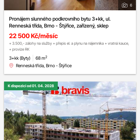
6
Pronájem slunného podkrovního bytu 3+kk, ul.
Renneská třída, Brno - Štýřice, zařízený, sklep
22 500 Kč/měsíc
+ 3.500,- zálohy na služby + přepis el. a plynu na nájemníka + vratná kauce,
+ provize RK
2
3+kk (Byty)
68 m
Renneská třída, Brno - Štýřice
K dispozici od 01. 04. 2028