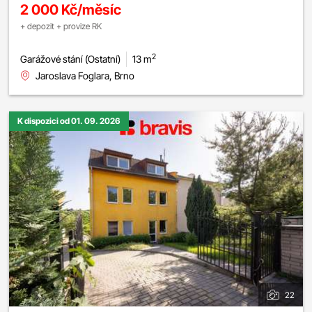
2 000 Kč/měsíc
+ depozit + provize RK
2
Garážové stání (Ostatní)
13 m
Jaroslava Foglara, Brno
K dispozici od 01. 09. 2026
22