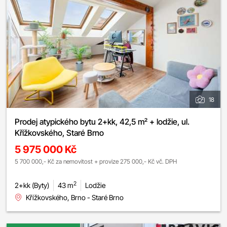
18
Prodej atypického bytu 2+kk, 42,5 m² + lodžie, ul.
Křížkovského, Staré Brno
5 975 000 Kč
5 700 000,- Kč za nemovitost + provize 275 000,- Kč vč. DPH
2
2+kk (Byty)
43 m
Lodžie
Křížkovského, Brno - Staré Brno