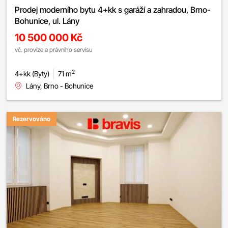
Prodej moderního bytu 4+kk s garáží a zahradou, Brno-
Bohunice, ul. Lány
10 500 000 Kč
vč. provize a právního servisu
2
4+kk (Byty)
71 m
Lány, Brno - Bohunice
Rezervováno