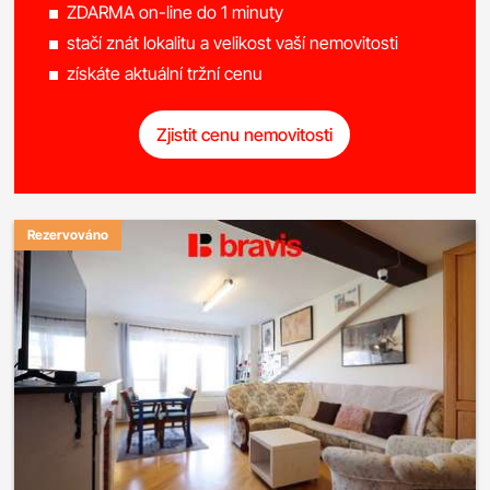
ZDARMA on-line do 1 minuty
stačí znát lokalitu a velikost vaší nemovitosti
získáte aktuální tržní cenu
Zjistit cenu nemovitosti
Rezervováno