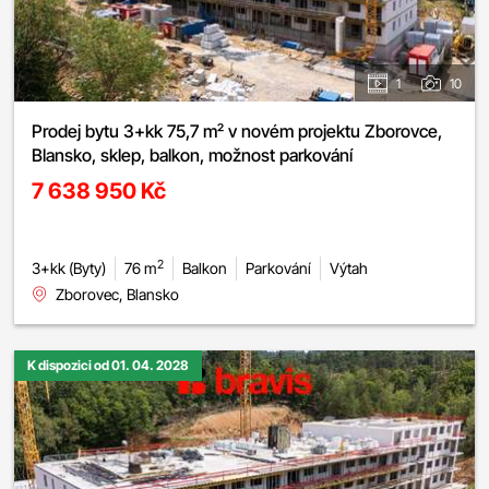
1
10
Prodej bytu 3+kk 75,7 m² v novém projektu Zborovce,
Blansko, sklep, balkon, možnost parkování
7 638 950 Kč
2
3+kk (Byty)
76 m
Balkon
Parkování
Výtah
Zborovec, Blansko
K dispozici od 01. 04. 2028