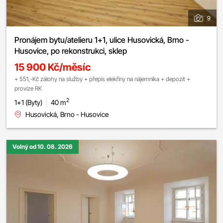
9
Pronájem bytu/atelieru 1+1, ulice Husovická, Brno -
Husovice, po rekonstrukci, sklep
15 900 Kč/měsíc
+ 551,-Kč zálohy na služby + přepis elekřiny na nájemníka + depozit +
provize RK
2
1+1 (Byty)
40 m
Husovická, Brno - Husovice
Volný od 10. 08. 2026