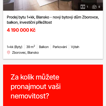
1
9
Prodej bytu 1+kk, Blansko - nový bytový dům Zborovce,
balkon, investiční příležitost
4 190 000 Kč
2
1+kk (Byty)
39 m
Balkon
Parkování
Výtah
Zborovec, Blansko
Za kolik můžete
pronajmout vaši
nemovitost?