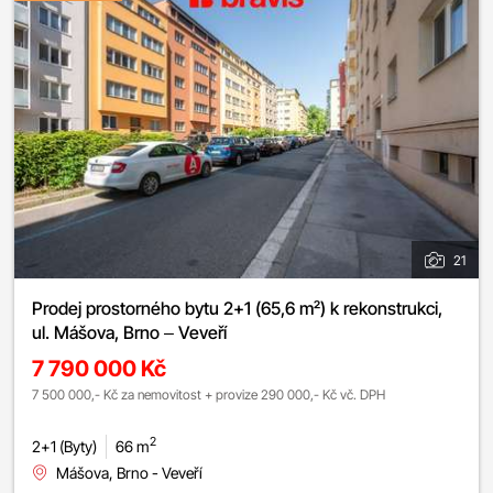
21
Prodej prostorného bytu 2+1 (65,6 m²) k rekonstrukci,
ul. Mášova, Brno – Veveří
7 790 000 Kč
7 500 000,- Kč za nemovitost + provize 290 000,- Kč vč. DPH
2
2+1 (Byty)
66 m
Mášova, Brno - Veveří