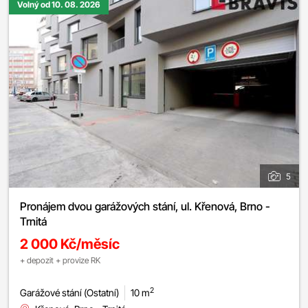
Volný od 10. 08. 2026
5
Pronájem dvou garážových stání, ul. Křenová, Brno -
Trnitá
2 000 Kč/měsíc
+ depozit + provize RK
2
Garážové stání (Ostatní)
10 m