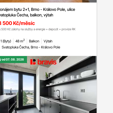
onájem bytu 2+1, Brno - Královo Pole, ulice
atopluka Čecha, balkon, výtah
8 500 Kč/měsíc
4.500 Kč zálohy na služby a energie + depozit + provize RK
2
1 (Byty)
48 m
Balkon
Výtah
Svatopluka Čecha, Brno - Královo Pole
ý od 07. 08. 2026