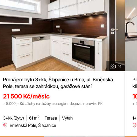
14
Pronájem bytu 3+kk, Šlapanice u Brna, ul. Brněnská
Pr
Pole, terasa se zahrádkou, garážové stání
kl
21 500 Kč/měsíc
1
+ 5.000 ,- Kč zálohy na služby a energie + depozit + provize RK
+ 
2
3+kk (Byty)
61 m
Terasa
Výtah
1+
Brněnská Pole, Šlapanice