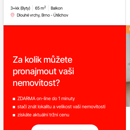
2
3+kk (Byty)
65 m
Balkon
Dlouhé vrchy, Brno - Útěchov
Za kolik můžete
pronajmout vaši
nemovitost?
ZDARMA on-line do 1 minuty
stačí znát lokalitu a velikost vaší nemovitosti
získáte aktuální tržní cenu