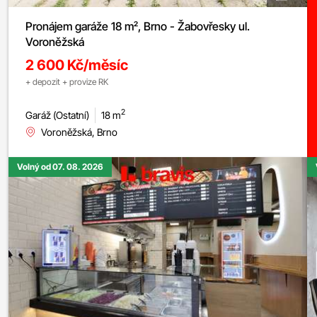
Pronájem garáže 18 m², Brno - Žabovřesky ul.
Voroněžská
2 600 Kč/měsíc
+ depozit + provize RK
2
Garáž (Ostatní)
18 m
Voroněžská, Brno
Volný od 07. 08. 2026