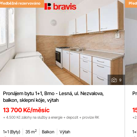
Předběžně rezervováno
Před
9
Pronájem bytu 1+1, Brno - Lesná, ul. Nezvalova,
Pr
balkon, sklepní kóje, výtah
13 700 Kč/měsíc
1
+ 4.500 Kč zálohy na služby a energie + depozit + provize RK
+2
2
1+1 (Byty)
35 m
Balkon
Výtah
1+