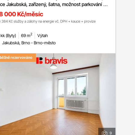
ice Jakubská, zařízený, šatna, možnost parkování v
odzemních garážích
8 000 Kč/měsíc
6 384 Kč služby a zálohy na energie vč. DPH + kauce + provize
2
kk (Byty)
69 m
Výtah
Jakubská, Brno - Brno-město
běžně rezervováno
9