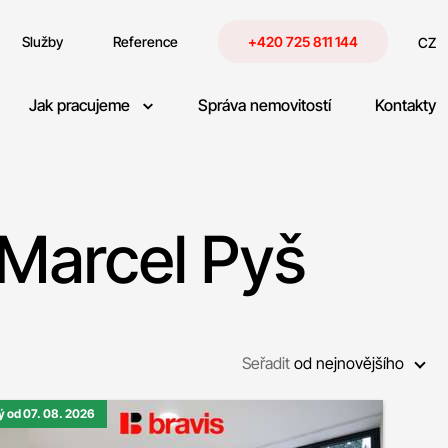
Služby
Reference
+420 725 811 144
CZ
Jak pracujeme
Správa nemovitostí
Kontakty
 Marcel Pyš
Seřadit
od nejnovějšího
ý od 07. 08. 2026