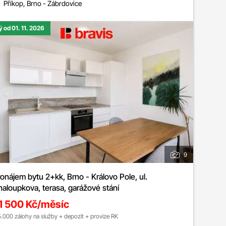
Příkop, Brno - Zábrdovice
ý od 01. 11. 2026
9
ájem bytu 2+kk, Brno - Královo Pole, ul.
aloupkova, terasa, garážové stání
1 500 Kč/měsíc
5.000 zálohy na služby + depozit + provize RK