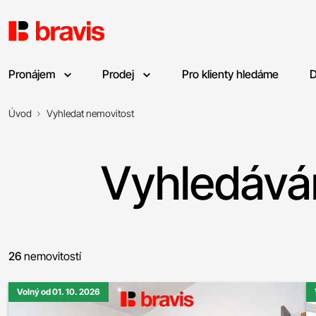
Pronájem
Prodej
Pro klienty hledáme
D
Úvod
Vyhledat nemovitost
Vyhledáván
26
nemovitostí
Volný od 01. 10. 2026