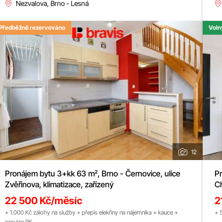
Nezvalova, Brno - Lesná
Předběžně rezervováno
Voln
12
Pronájem bytu 3+kk 63 m², Brno - Černovice, ulice
Pron
Zvěřinova, klimatizace, zařízený
Ch
22 500 Kč/měsíc
2
+ 1.000 Kč zálohy na služby + přepis elekřiny na nájemníka + kauce +
+ 
provize RK