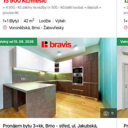
15 900 Kč/měsíc
1
+ 4 500,- Kč zálohy na služby (+ 500,- Kč/další osoba) + depozit +
+ 
provize RK
pr
2
1+1 (Byty)
42 m
Lodžie
Výtah
1+
Voroněžská, Brno - Žabovřesky
Volný od 15. 09. 2026
Voln
11
Pronájem bytu 3+kk, Brno - střed, ul. Jakubská,
Pr