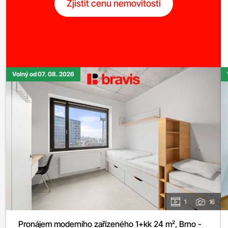
Zjistit cenu nemovitosti
Volný od 07. 08. 2026
1
16
Pronájem moderního zařízeného 1+kk 24 m², Brno -