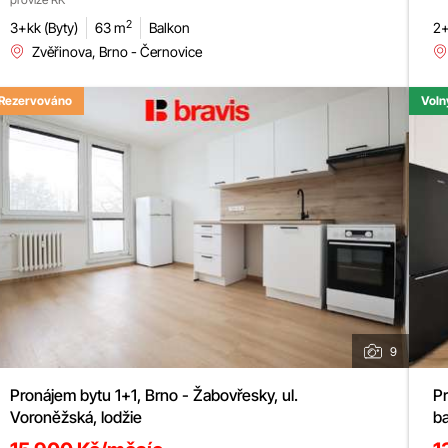
2
3+kk (Byty)
63 m
Balkon
2+
Zvěřinova, Brno - Černovice
Rezervováno
Voln
9
Pronájem bytu 1+1, Brno - Žabovřesky, ul.
Pr
Voroněžská, lodžie
ba