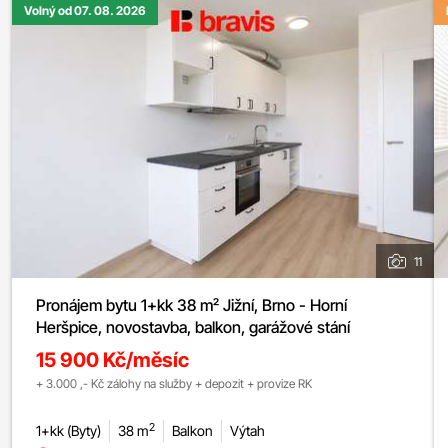
Volný od 07. 08. 2026
11
Pronájem bytu 1+kk 38 m² Jižní, Brno - Horní
Heršpice, novostavba, balkon, garážové stání
15 900 Kč/měsíc
+ 3.000 ,- Kč zálohy na služby + depozit + provize RK
2
1+kk (Byty)
38 m
Balkon
Výtah