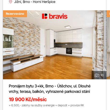
Jižní, Brno - Horní Heršpice
Rezervováno
10
Pronájem bytu 3+kk, Brno - Útěchov, ul. Dlouhé
vrchy, terasa, balkón, vyhrazené parkovací stání
19 900 Kč/měsíc
+ 6.500,- zálohy na služby a energie + depozit + provize RK