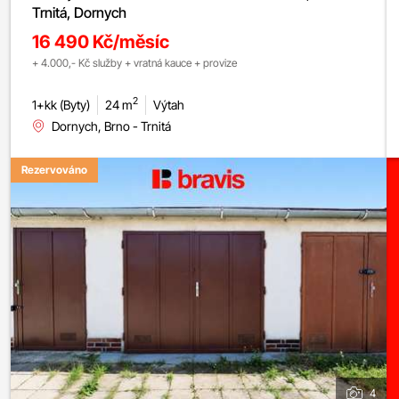
Trnitá, Dornych
16 490 Kč/měsíc
+ 4.000,- Kč služby + vratná kauce + provize
2
1+kk (Byty)
24 m
Výtah
Dornych, Brno - Trnitá
Rezervováno
4