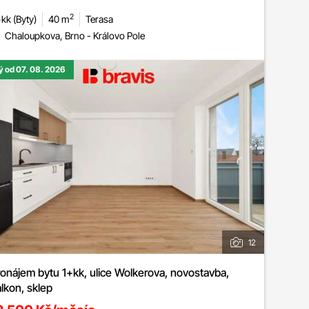
2
kk (Byty)
40 m
Terasa
Chaloupkova, Brno - Královo Pole
ý od 07. 08. 2026
12
onájem bytu 1+kk, ulice Wolkerova, novostavba,
lkon, sklep