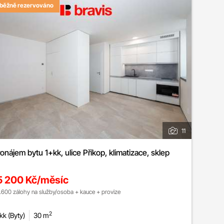
běžně rezervováno
11
onájem bytu 1+kk, ulice Příkop, klimatizace, sklep
5 200 Kč/měsíc
.600 zálohy na služby/osoba + kauce + provize
2
kk (Byty)
30 m