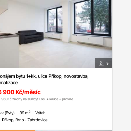
9
onájem bytu 1+kk, ulice Příkop, novostavba,
imatizace
6 900 Kč/měsíc
2.960Kč zálohy na služby/ 1.os. + kauce + provize
2
kk (Byty)
39 m
Výtah
Příkop, Brno - Zábrdovice