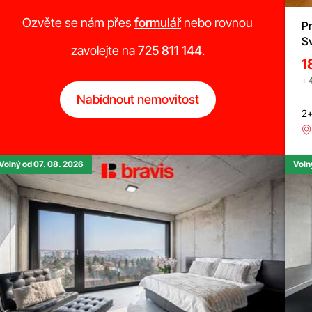
Ozvěte se nám přes
formulář
nebo rovnou
Pr
Sv
zavolejte na
725 811 144
.
1
+ 
Nabídnout nemovitost
2+
Volný od 07. 08. 2026
Voln