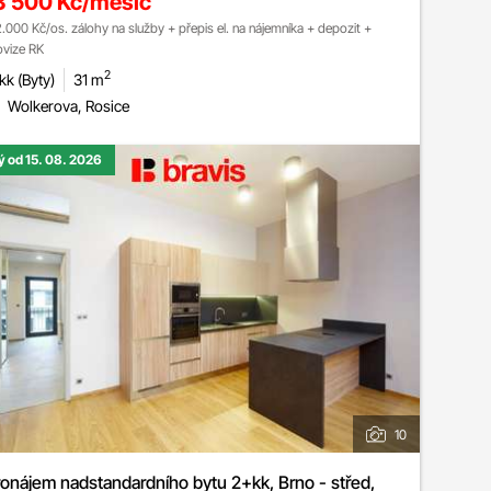
3 500 Kč/měsíc
2.000 Kč/os. zálohy na služby + přepis el. na nájemníka + depozit +
ovize RK
2
kk (Byty)
31 m
Wolkerova, Rosice
ý od 15. 08. 2026
10
onájem nadstandardního bytu 2+kk, Brno - střed,