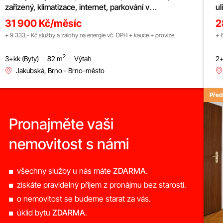
zařízený, klimatizace, internet, parkování v
ul
podzemních garážích
p
31 900 Kč/měsíc
2
+ 9.333,- Kč služby a zálohy na energie vč. DPH + kauce + provize
+ 
2
3+kk (Byty)
82 m
Výtah
2+
Jakubská, Brno - Brno-město
Před
Pronajměte vaši
nemovitost s námi
všechny služby u nás máte
ZDARMA
.
získáte pravidelný příjem z pronájmu bez starostí.
o nemovitost se budeme starat za vás.
úklid bytu
ZDARMA
.