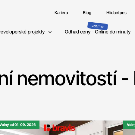
Kariéra
Blog
Hlídací pes
eveloperské projekty
Odhad ceny - Online do minuty
í nemovitostí -
Volný od 01. 09. 2026
Voln