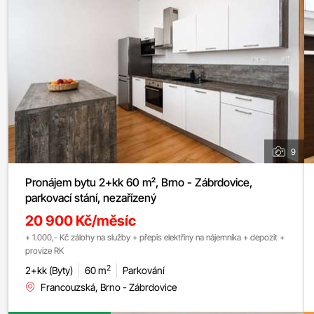
9
Pronájem bytu 2+kk 60 m², Brno - Zábrdovice,
parkovací stání, nezařízený
20 900 Kč/měsíc
+ 1.000,- Kč zálohy na služby + přepis elektřiny na nájemníka + depozit +
provize RK
2
2+kk (Byty)
60 m
Parkování
Francouzská, Brno - Zábrdovice