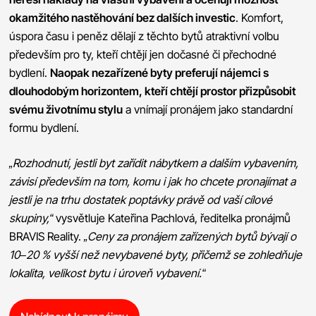
okamžitého nastěhování bez dalších investic
. Komfort,
úspora času i peněz dělají z těchto bytů atraktivní volbu
především pro ty, kteří chtějí jen dočasné či přechodné
bydlení.
Naopak nezařízené byty preferují nájemci s
dlouhodobým horizontem, kteří chtějí prostor přizpůsobit
svému životnímu stylu
a vnímají pronájem jako standardní
formu bydlení.
„Rozhodnutí, jestli byt zařídit nábytkem a dalším vybavením,
závisí především na tom, komu i jak ho chcete pronajímat a
jestli je na trhu dostatek poptávky právě od vaší cílové
skupiny,“
vysvětluje Kateřina Pachlová, ředitelka pronájmů
BRAVIS Reality.
„Ceny za pronájem zařízených bytů bývají o
10–20 % vyšší než nevybavené byty, přičemž se zohledňuje
lokalita, velikost bytu i úroveň vybavení.“