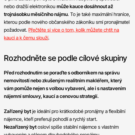
nebo dražší elektronikou
může kauce dosáhnout až
trojnásobku měsíčního nájmu
. To je také maximální hranice,
kterou podle nového občanského zákoníku smí pronajímatel
požadovat.
Přečtěte si více o tom, kolik můžete chtít na
kauci a k čemu slouží
.
Rozhodněte se podle cílové skupiny
Před rozhodnutím se poraďte s odborníkem na správu
nemovitostí nebo zkušeným realitním makléřem, který
vám pomůže nejen s volbou vybavení, ale i s nastavením
nájemní smlouvy, kaucí a cenovou strategií.
Zařízený byt
je ideální pro krátkodobé pronájmy a flexibilní
nájemce, kteří preferují pohodlí a rychlý start.
Nezařízený byt
osloví spíše stabilní nájemce s vlastním
vybavením a plánem dlouhodobého pronájmu.