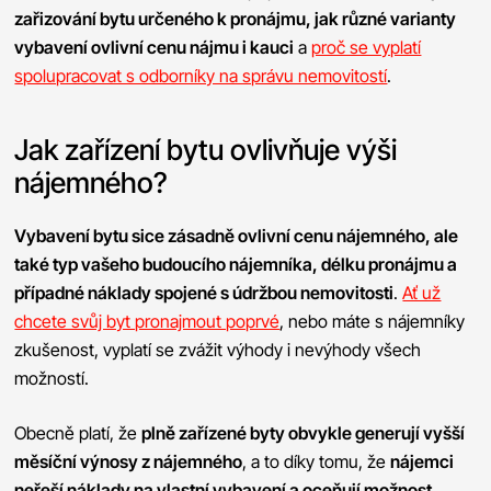
zařizování bytu určeného k pronájmu, jak různé varianty
vybavení ovlivní cenu nájmu i kauci
a
proč se vyplatí
spolupracovat s odborníky na správu nemovitostí
.
Jak zařízení bytu ovlivňuje výši
nájemného?
Vybavení bytu sice zásadně ovlivní cenu nájemného, ale
také typ vašeho budoucího nájemníka, délku pronájmu a
případné náklady spojené s údržbou nemovitosti
.
Ať už
chcete svůj byt pronajmout poprvé
, nebo máte s nájemníky
zkušenost, vyplatí se zvážit výhody i nevýhody všech
možností.
Obecně platí, že
plně zařízené byty obvykle generují vyšší
měsíční výnosy z nájemného
, a to díky tomu, že
nájemci
neřeší náklady na vlastní vybavení a oceňují možnost