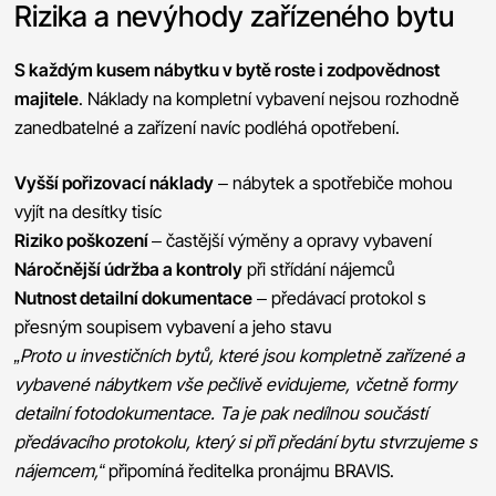
Rizika a nevýhody zařízeného bytu
S každým kusem nábytku v bytě roste i zodpovědnost
majitele
. Náklady na kompletní vybavení nejsou rozhodně
zanedbatelné a zařízení navíc podléhá opotřebení.
Vyšší pořizovací náklady
– nábytek a spotřebiče mohou
vyjít na desítky tisíc
Riziko poškození
– častější výměny a opravy vybavení
Náročnější údržba a kontroly
při střídání nájemců
Nutnost detailní dokumentace
– předávací protokol s
přesným soupisem vybavení a jeho stavu
„Proto u investičních bytů, které jsou kompletně zařízené a
vybavené nábytkem vše pečlivě evidujeme, včetně formy
detailní fotodokumentace. Ta je pak nedílnou součástí
předávacího protokolu, který si při předání bytu stvrzujeme s
nájemcem,“
připomíná ředitelka pronájmu BRAVIS.