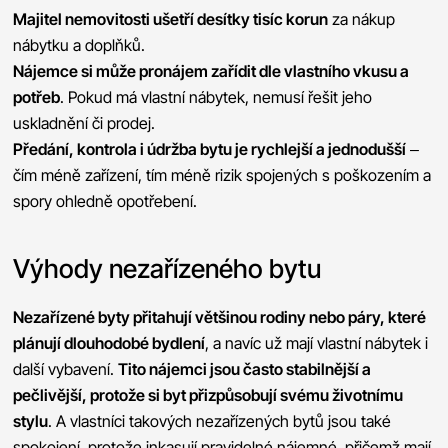
Majitel nemovitosti ušetří desítky tisíc korun
za nákup
nábytku a doplňků.
Nájemce si může pronájem zařídit dle vlastního vkusu a
potřeb
. Pokud má vlastní nábytek, nemusí řešit jeho
uskladnění či prodej.
Předání, kontrola i údržba bytu je rychlejší a jednodušší
–
čím méně zařízení, tím méně rizik spojených s poškozením a
spory ohledně opotřebení.
Výhody nezařízeného bytu
Nezařízené byty přitahují většinou rodiny nebo páry, které
plánují dlouhodobé bydlení
, a navíc už mají vlastní nábytek i
další vybavení.
Tito nájemci jsou často stabilnější a
pečlivější, protože si byt přizpůsobují svému životnímu
stylu
. A vlastníci takových nezařízených bytů jsou také
spokojení, protože inkasují pravidelné nájemné, přičemž mají