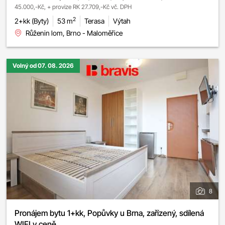
45.000,-Kč, + provize RK 27.709,-Kč vč. DPH
2
2+kk (Byty)
53 m
Terasa
Výtah
Růženin lom, Brno - Maloměřice
Volný od 07. 08. 2026
8
Pronájem bytu 1+kk, Popůvky u Brna, zařízený, sdílená
WIFI v ceně