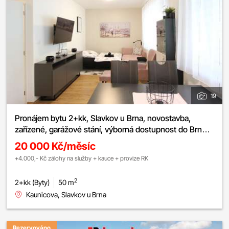
19
Pronájem bytu 2+kk, Slavkov u Brna, novostavba,
zařízené, garážové stání, výborná dostupnost do Brna,
ul. Kaunicova
20 000 Kč/měsíc
+4.000,- Kč zálohy na služby + kauce + provize RK
2
2+kk (Byty)
50 m
Kaunicova, Slavkov u Brna
Rezervováno