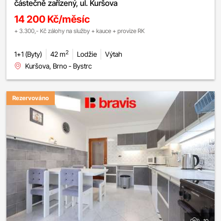
částečně zařízený, ul. Kuršova
14 200 Kč/měsíc
+ 3.300,- Kč zálohy na služby + kauce + provize RK
2
1+1 (Byty)
42 m
Lodžie
Výtah
Kuršova, Brno - Bystrc
Rezervováno