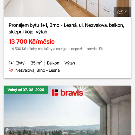
9
Pronájem bytu 1+1, Brno - Lesná, ul. Nezvalova, balkon,
sklepní kóje, výtah
13 700 Kč/měsíc
+ 4.500 Kč zálohy na služby a energie + depozit + provize RK
2
1+1 (Byty)
35 m
Balkon
Výtah
Nezvalova, Brno - Lesná
Volný od 07. 08. 2026