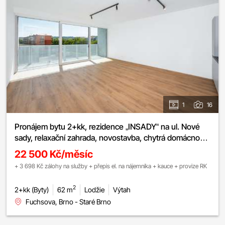
1
16
Pronájem bytu 2+kk, rezidence „INSADY“ na ul. Nové
sady, relaxační zahrada, novostavba, chytrá domácnost,
rekuperace, klimatizace, lodžie, sklep
22 500 Kč/měsíc
+ 3 698 Kč zálohy na služby + přepis el. na nájemníka + kauce + provize RK
2
2+kk (Byty)
62 m
Lodžie
Výtah
Fuchsova, Brno - Staré Brno