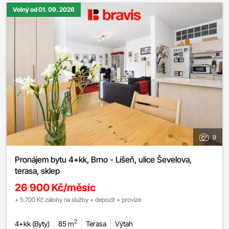
Volný od 01. 09. 2026
9
Pronájem bytu 4+kk, Brno - Líšeň, ulice Ševelova,
terasa, sklep
26 900 Kč/měsíc
+ 5.700 Kč zálohy na služby + depozit + provize
2
4+kk (Byty)
85 m
Terasa
Výtah