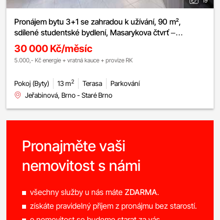
19
Pronájem bytu 3+1 se zahradou k užívání, 90 m²,
sdílené studentské bydlení, Masarykova čtvrť –
Jeřabinová
30 000 Kč/měsíc
5.000,- Kč energie + vratná kauce + provize RK
2
Pokoj (Byty)
13 m
Terasa
Parkování
Jeřabinová, Brno - Staré Brno
Pronajměte vaši
nemovitost s námi
všechny služby u nás máte
ZDARMA
.
získáte pravidelný příjem z pronájmu bez starostí.
o nemovitost se budeme starat za vás.