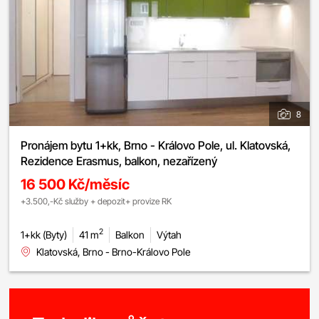
8
Pronájem bytu 1+kk, Brno - Královo Pole, ul. Klatovská,
Rezidence Erasmus, balkon, nezařízený
16 500 Kč/měsíc
+3.500,-Kč služby + depozit+ provize RK
2
1+kk (Byty)
41 m
Balkon
Výtah
Klatovská, Brno - Brno-Královo Pole