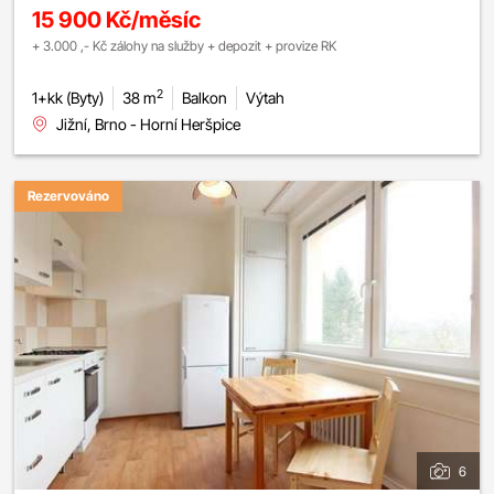
15 900 Kč/měsíc
+ 3.000 ,- Kč zálohy na služby + depozit + provize RK
2
1+kk (Byty)
38 m
Balkon
Výtah
Jižní, Brno - Horní Heršpice
Rezervováno
6