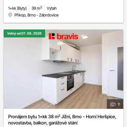
2
1+kk (Byty)
39 m
Výtah
Příkop, Brno - Zábrdovice
Volný od 07. 08. 2026
11
Pronájem bytu 1+kk 38 m² Jižní, Brno - Horní Heršpice,
novostavba, balkon, garážové stání