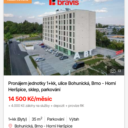
13
Pronájem jednotky 1+kk, ulice Bohunická, Brno - Horní
Heršpice, sklep, parkování
14 500 Kč/měsíc
+ 4.000 Kč zálohy na služby + depozit + provize RK
2
1+kk (Byty)
35 m
Parkování
Výtah
Bohunická, Brno - Horní Heršpice