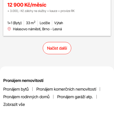
12 900 Kč/měsíc
+ 3.000,- Kč zálohy na služby + kauce + provize RK
2
1+1 (Byty)
33 m
Lodžie
Výtah
Halasovo náměstí, Brno - Lesná
Načíst další
Pronájem nemovitostí
Pronájem bytů
Pronájem komerčních nemovitostí
Pronájem rodinných domů
Pronájem garáží atp.
Zobrazit vše