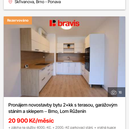
Skřivanova, Brno - Ponava
Rezervováno
16
Pronájem novostavby bytu 2+kk s terasou, garážovým
stáním a sklepem – Brno, Lom Růženin
20 900 Kč/měsíc
+ záloha na služby 4000,-Kč, + 2000,-Kč parkovací stání, + vratná kuace