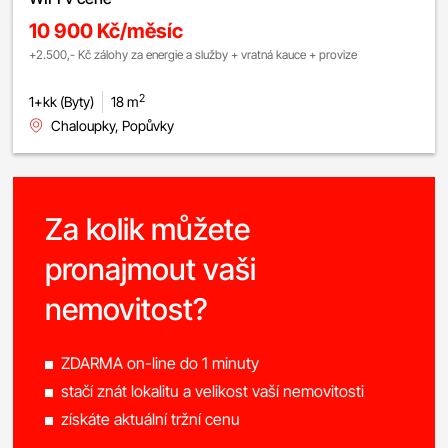
10 900 Kč/měsíc
+2.500,- Kč zálohy za energie a služby + vratná kauce + provize
2
1+kk (Byty)
18 m
Chaloupky, Popůvky
Za kolik můžete
pronajmout vaši
nemovitost?
ZDARMA on-line do 1 minuty
stačí znát lokalitu a velikost vaší nemovitosti
získáte aktuální tržní cenu