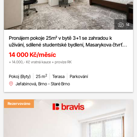
14
Pronájem pokoje 25m² v bytě 3+1 se zahradou k
užívání, sdílené studentské bydlení, Masarykova čtvrť –
Jeřabinová
14 000 Kč/měsíc
+ 14.000,- Kč vratná kauce + provize RK
2
Pokoj (Byty)
25 m
Terasa
Parkování
Jeřabinová, Brno - Staré Brno
Rezervováno