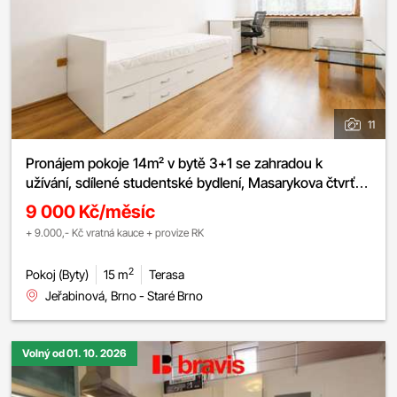
11
Pronájem pokoje 14m² v bytě 3+1 se zahradou k
užívání, sdílené studentské bydlení, Masarykova čtvrť –
Jeřabinová
9 000 Kč/měsíc
+ 9.000,- Kč vratná kauce + provize RK
2
Pokoj (Byty)
15 m
Terasa
Jeřabinová, Brno - Staré Brno
Volný od 01. 10. 2026