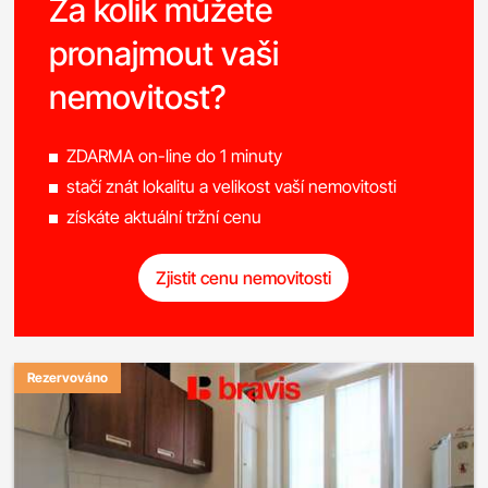
Za kolik můžete
pronajmout vaši
nemovitost?
ZDARMA on-line do 1 minuty
stačí znát lokalitu a velikost vaší nemovitosti
získáte aktuální tržní cenu
Zjistit cenu nemovitosti
Rezervováno