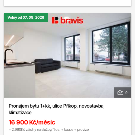
Volný od 07. 08. 2026
9
Pronájem bytu 1+kk, ulice Příkop, novostavba,
klimatizace
16 900 Kč/měsíc
+ 2.960Kč zálohy na služby/ 1.os. + kauce + provize