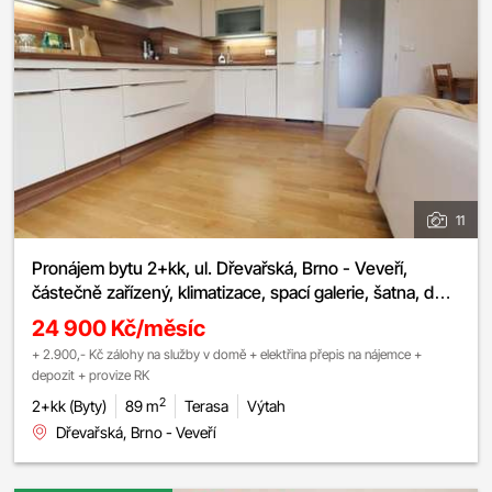
11
Pronájem bytu 2+kk, ul. Dřevařská, Brno - Veveří,
částečně zařízený, klimatizace, spací galerie, šatna, dvě
terasy
24 900 Kč/měsíc
+ 2.900,- Kč zálohy na služby v domě + elektřina přepis na nájemce +
depozit + provize RK
2
2+kk (Byty)
89 m
Terasa
Výtah
Dřevařská, Brno - Veveří