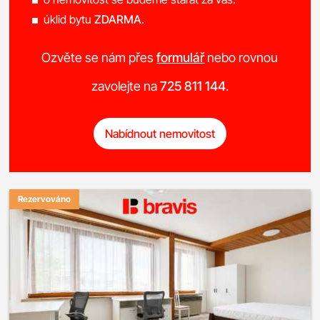
úklid bytu
ZDARMA
.
Ozvěte se nám přes
formulář
nebo rovnou
zavolejte na
725 811 144
.
Nabídnout nemovitost
Rezervováno