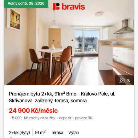
Volný od 15. 08. 2026
16
Pronájem bytu 2+kk, 91m² Brno - Královo Pole, ul.
Skřivanova, zařízený, terasa, komora
24 900 Kč/měsíc
+ 5.000,-Kč zálohy na služby + depozit + provize RK
2
2+kk (Byty)
91 m
Terasa
Výtah