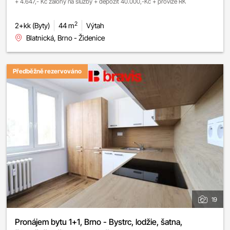
+ 4.647,- Kč zálohy na služby + depozit 40.000,-Kč + provize RK
2
2+kk (Byty)
44 m
Výtah
Blatnická, Brno - Židenice
Předběžně rezervováno
19
Pronájem bytu 1+1, Brno - Bystrc, lodžie, šatna,