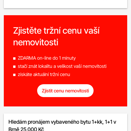
Zjistěte tržní cenu vaší
nemovitosti
ZDARMA on-line do 1 minuty
stačí znát lokalitu a velikost vaší nemovitosti
získáte aktuální tržní cenu
Zjistit cenu nemovitosti
Hledám pronájem vybaveného bytu 1+kk, 1+1 v
Brně 25 000 Kč