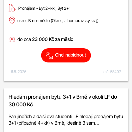
Pronájem -
byt 2+kk
;
byt 2+1
okres Brno-město (Okres, Jihomoravský kraj)
do cca
23 000 Kč za měsíc
Chci nabídnout
6.8. 2026
e.č. 58407
Hledám pronájem bytu 3+1 v Brně v okolí LF do
30 000 Kč
Pan jindřich a další dva studenti LF hledají pronájem bytu
3+1 (případně 4+kk) v Brně, ideálně 3 sam…