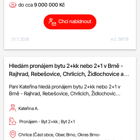
do cca
9 000 000 Kč
Brno, Okres Brno-město);Staré Brno (Část obce, Obec
Brno, Okres Brno-město)
Chci nabídnout
31.7. 2026
e.č. 58178
Hledám pronájem bytu 2+kk nebo 2+1 v Brně -
Rajhrad, Rebešovice, Chrlicích, Židlochovice a
okolí do 22 000 Kč
Paní Kateřina hledá pronájem bytu 2+kk nebo 2+1 v
Brně - Rajhrad, Rebešovice, Chrlicích, Židlochovic…
Kateřina A.
Pronájem -
byt 2+kk
;
byt 2+1
Chrlice (Část obce, Obec Brno, Okres Brno-