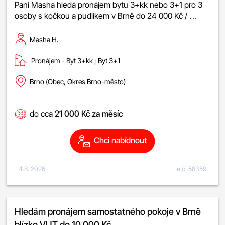
Paní Masha hledá pronájem bytu 3+kk nebo 3+1 pro 3
osoby s kočkou a pudlíkem v Brně do 24 000 Kč / …
Masha H.
Pronájem -
byt 3+kk
;
byt 3+1
Brno (Obec, Okres Brno-město)
do cca
21 000 Kč za měsíc
Chci nabídnout
4.8. 2026
e.č. 58359
Hledám pronájem samostatného pokoje v Brně
blízko VUT do 10 000 Kč