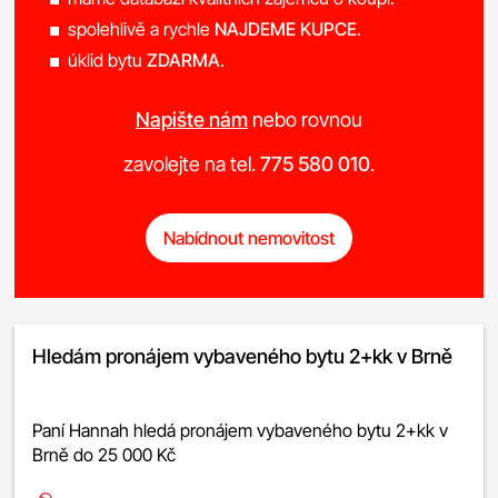
spolehlivě a rychle
NAJDEME KUPCE
.
úklid bytu
ZDARMA
.
Napište nám
nebo rovnou
zavolejte na tel.
775 580 010
.
Nabídnout nemovitost
Hledám pronájem vybaveného bytu 2+kk v Brně
Paní Hannah hledá pronájem vybaveného bytu 2+kk v
Brně do 25 000 Kč