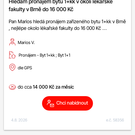
Hledám pronájem bytu 1+kk v okolí lékařské
fakulty v Brně do 16 000 Kč
Pan Marios hledá pronájem zařízeného bytu 1+kk v Brně
, nejlépe okolo lékařské fakulty do 16 000 Kč …
Marios V.
Pronájem -
byt 1+kk
;
byt 1+1
dle GPS
do cca
14 000 Kč za měsíc
Chci nabídnout
4.8. 2026
e.č. 58356