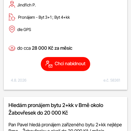
Jindřich P.
Pronájem -
byt 3+1
;
byt 4+kk
dle GPS
do cca
28 000 Kč za měsíc
Chci nabídnout
4.8. 2026
e.č. 58361
Hledám pronájem bytu 2+kk v Brně okolo
Žabovřesek do 20 000 Kč
Pan Pavel hledá pronájem zařízeného bytu 2+kk nejlépe