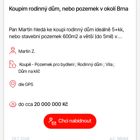
Koupím rodinný dům, nebo pozemek v okolí Brna
Pan Martin hledá ke koupi rodinný dům ideálně 5+kk,
nebo stavební pozemek 600m2 a větší (do 5mil) v…
Martin Z.
Koupě -
pozemek pro bydlení
;
rodinný dům
;
vila
;
dům na klíč
dle GPS
do cca
20 000 000 Kč
Chci nabídnout
29.7. 2026
e.č. 58084