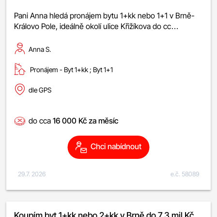
Pani Anna hledá pronájem bytu 1+kk nebo 1+1 v Brně-
Královo Pole, ideálně okolí ulice Křižíkova do cc…
Anna S.
Pronájem -
byt 1+kk
;
byt 1+1
dle GPS
do cca
16 000 Kč za měsíc
Chci nabídnout
29.7. 2026
e.č. 58089
Koupím byt 1+kk nebo 2+kk v Brně do 7,3 mil Kč