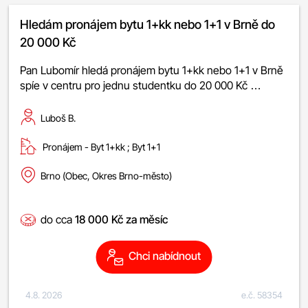
Hledám pronájem bytu 1+kk nebo 1+1 v Brně do
20 000 Kč
Pan Lubomír hledá pronájem bytu 1+kk nebo 1+1 v Brně
spíe v centru pro jednu studentku do 20 000 Kč …
Luboš B.
Pronájem -
byt 1+kk
;
byt 1+1
Brno (Obec, Okres Brno-město)
do cca
18 000 Kč za měsíc
Chci nabídnout
4.8. 2026
e.č. 58354