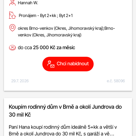
Hannah W.
Pronájem -
byt 2+kk
;
byt 2+1
okres Brno-venkov (Okres, Jihomoravský kraj);Brno-
venkov (Okres, Jihomoravský kraj)
do cca
25 000 Kč za měsíc
Chci nabídnout
29.7. 2026
e.č. 58096
Koupím rodinný dům v Brně a okolí Jundrova do
30 mil Kč
Paní Hana koupí rodinný dům ideálně 5+kk a větší v
Brně a okolí Jundrova do 30 mil Kč, s garáží a vě…