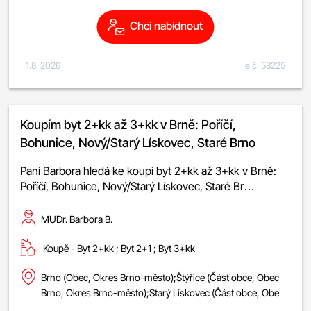
Chci nabídnout
1.8. 2026
e.č. 58225
Koupím byt 2+kk až 3+kk v Brně: Poříčí,
Bohunice, Nový/Starý Lískovec, Staré Brno
Paní Barbora hledá ke koupi byt 2+kk až 3+kk v Brně:
Poříčí, Bohunice, Nový/Starý Lískovec, Staré Br…
MUDr. Barbora B.
Koupě -
byt 2+kk
;
byt 2+1
;
byt 3+kk
Brno (Obec, Okres Brno-město);Štýřice (Část obce, Obec
Brno, Okres Brno-město);Starý Lískovec (Část obce, Obec
Brno, Okres Brno-město);Nový Lískovec (Část obce, Obec