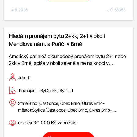
4.8. 2026
e.č. 58353
Hledám pronájem bytu 2+kk, 2+1 v okolí
Mendlova nám. a Poříčí v Brně
Americký pár hleá dlouhodobý pronájem bytu 2+1 nebo
2kk v Brně, spíše v okolí zeleně a ne na kopci v…
Julie T.
Pronájem -
byt 2+kk
;
byt 2+1
Staré Brno (Část obce, Obec Brno, Okres Brno-
město);Štýřice (Část obce, Obec Brno, Okres Brno-
město);Trnitá (Část obce, Obec Brno, Okres Brno-
do cca
30 000 Kč za měsíc
město);Veveří (Část obce, Obec Brno, Okres Brno-
město);Černá Pole (Část obce, Obec Brno, Okres Brno-
město)