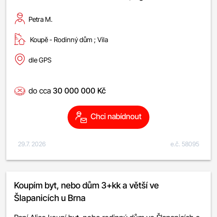
Petra M.
Koupě -
rodinný dům
;
vila
dle GPS
do cca
30 000 000 Kč
Chci nabídnout
29.7. 2026
e.č. 58095
Koupím byt, nebo dům 3+kk a větší ve
Šlapanicích u Brna