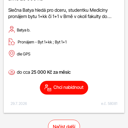
Slečna Batya hledá pro dceru, studentku Medicíny
pronájem bytu 1+kk či 1+1 v Brně v okolí fakulty do…
Batya b.
Pronájem -
byt 1+kk
;
byt 1+1
dle GPS
do cca
25 000 Kč za měsíc
Chci nabídnout
29.7. 2026
e.č. 58081
Načíst další