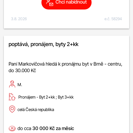
Chci nabídnout
3.8. 2026
e.č. 58294
poptává, pronájem, byty 2+kk
Paní Markovičová hledá k pronájmu byt v Brně - centru,
do 30.000 Kč
M.
Pronájem -
byt 2+kk
;
byt 3+kk
celá Česká republika
do cca
30 000 Kč za měsíc