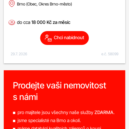
Brno (Obec, Okres Brno-město)
do cca
18 000 Kč za měsíc
Chci nabídnout
29.7. 2026
e.č. 58099
Prodejte vaši nemovitost
s námi
pro majitele jsou všechny naše služby
ZDARMA
.
jsme specialisté na Brno a okolí.
máme databázi kvalitních zájemců o koupi.