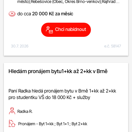
město);Rebešovice (Obec, Okres Brno-venkov);Rajhrad
(Část obce, Obec Rajhrad, Okres Brno-
do cca
20 000 Kč za měsíc
venkov);Židlochovice (Obec, Okres Brno-venkov)
Chci nabídnout
30.7. 2026
e.č. 58147
Hledám pronájem bytu1+kk až 2+kk v Brně
Paní Radka hledá pronájem bytu v Brně 1+kk až 2+kk
pro studentku VŠ do 18 000 Kč + služby
Radka R.
Pronájem -
byt 1+kk
;
byt 1+1
;
byt 2+kk