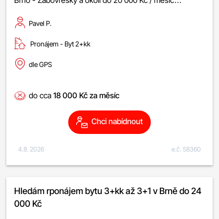
Brno - Žabovřesky a okolí do 20 000 Kč / měsíc…
Pavel P.
Pronájem -
byt 2+kk
dle GPS
do cca
18 000 Kč za měsíc
Chci nabídnout
4.8. 2026
e.č. 58360
Hledám rponájem bytu 3+kk až 3+1 v Brně do 24
000 Kč