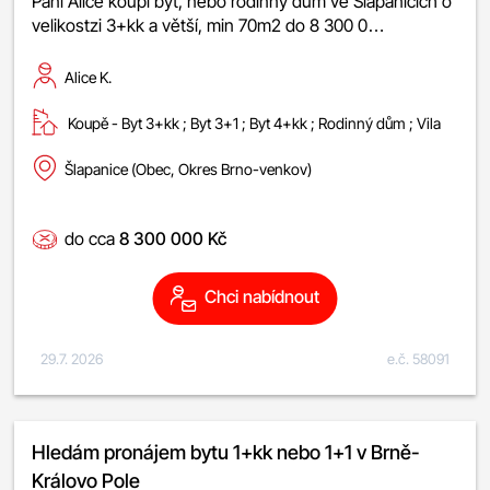
Paní Alice koupí byt, nebo rodinný dům ve Šlapanicích o
velikostzi 3+kk a větší, min 70m2 do 8 300 0…
Alice K.
Koupě -
byt 3+kk
;
byt 3+1
;
byt 4+kk
;
rodinný dům
;
vila
Šlapanice (Obec, Okres Brno-venkov)
do cca
8 300 000 Kč
Chci nabídnout
29.7. 2026
e.č. 58091
Hledám pronájem bytu 1+kk nebo 1+1 v Brně-
Královo Pole