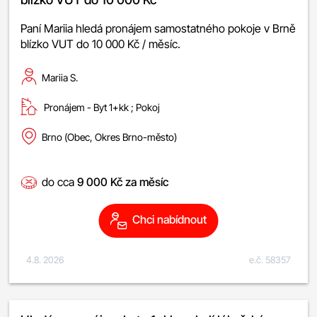
Paní Mariia hledá pronájem samostatného pokoje v Brně
blízko VUT do 10 000 Kč / měsíc.
Mariia S.
Pronájem -
byt 1+kk
;
pokoj
Brno (Obec, Okres Brno-město)
do cca
9 000 Kč za měsíc
Chci nabídnout
4.8. 2026
e.č. 58357