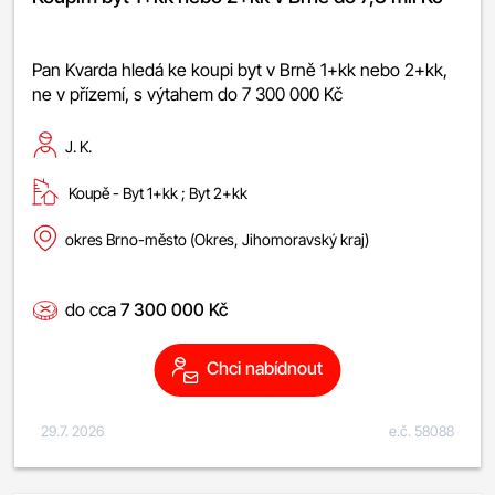
Pan Kvarda hledá ke koupi byt v Brně 1+kk nebo 2+kk,
ne v přízemí, s výtahem do 7 300 000 Kč
J. K.
Koupě -
byt 1+kk
;
byt 2+kk
okres Brno-město (Okres, Jihomoravský kraj)
do cca
7 300 000 Kč
Chci nabídnout
29.7. 2026
e.č. 58088