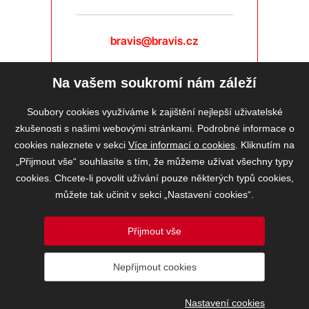
bravis@bravis.cz
Na vašem soukromí nám záleží
Soubory cookies využíváme k zajištění nejlepší uživatelské
zkušenosti s našimi webovými stránkami. Podrobné informace o
cookies naleznete v sekci
Více informací o cookies
. Kliknutím na
„Přijmout vše“ souhlasíte s tím, že můžeme užívat všechny typy
cookies. Chcete-li povolit užívání pouze některých typů cookies,
můžete tak učinit v sekci „Nastavení cookies“.
Přijmout vše
2026 © BRAVIS REALITY, s.r.o.
Nepřijmout cookies
Informace o ochraně osobních údajů
VOS
Nastavení cookies
Nastavení cookies