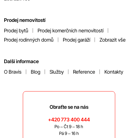
Prodej nemovitostí
Prodej bytů
Prodej komerčních nemovitostí
Prodej rodinných domů
Prodej garáží
Zobrazit vše
Další informace
O Bravis
Blog
Služby
Reference
Kontakty
Obraťte se na nás
+420 773 400 444
Po – Čt 9 – 18 h
Pá 9 – 16 h