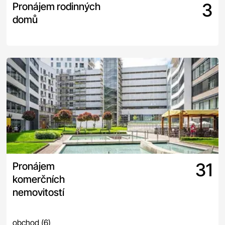
3
Pronájem rodinných
domů
31
Pronájem
komerčních
nemovitostí
obchod
(6)