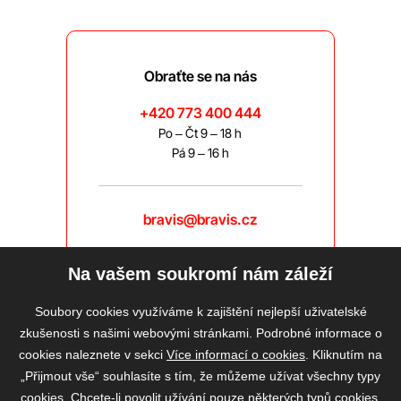
Obraťte se na nás
+420 773 400 444
Po – Čt 9 – 18 h
Pá 9 – 16 h
bravis@bravis.cz
Na vašem soukromí nám záleží
Soubory cookies využíváme k zajištění nejlepší uživatelské
zkušenosti s našimi webovými stránkami. Podrobné informace o
cookies naleznete v sekci
Více informací o cookies
. Kliknutím na
„Přijmout vše“ souhlasíte s tím, že můžeme užívat všechny typy
cookies. Chcete-li povolit užívání pouze některých typů cookies,