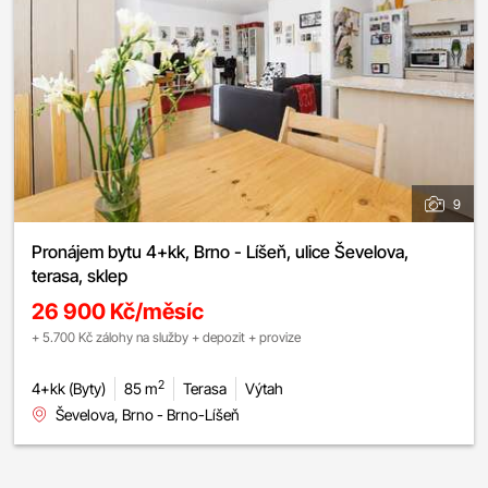
9
Pronájem bytu 4+kk, Brno - Líšeň, ulice Ševelova,
terasa, sklep
26 900 Kč/měsíc
+ 5.700 Kč zálohy na služby + depozit + provize
2
4+kk (Byty)
85 m
Terasa
Výtah
Ševelova, Brno - Brno-Líšeň