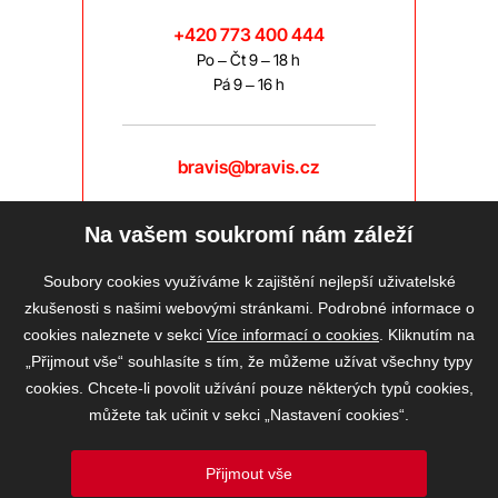
+420 773 400 444
Po – Čt 9 – 18 h
Pá 9 – 16 h
bravis@bravis.cz
Na vašem soukromí nám záleží
Soubory cookies využíváme k zajištění nejlepší uživatelské
zkušenosti s našimi webovými stránkami. Podrobné informace o
cookies naleznete v sekci
Více informací o cookies
. Kliknutím na
„Přijmout vše“ souhlasíte s tím, že můžeme užívat všechny typy
cookies. Chcete-li povolit užívání pouze některých typů cookies,
můžete tak učinit v sekci „Nastavení cookies“.
Přijmout vše
2026 © BRAVIS REALITY, s.r.o.