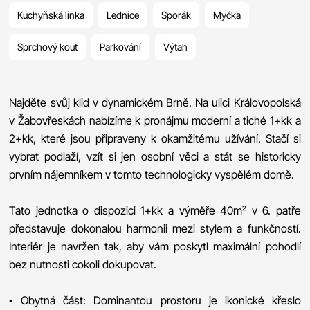
Kuchyňská linka
Lednice
Sporák
Myčka
Sprchový kout
Parkování
Výtah
Najděte svůj klid v dynamickém Brně. Na ulici Královopolská
v Žabovřeskách nabízíme k pronájmu moderní a tiché 1+kk a
2+kk, které jsou připraveny k okamžitému užívání. Stačí si
vybrat podlaží, vzít si jen osobní věci a stát se historicky
prvním nájemníkem v tomto technologicky vyspělém domě.
Tato jednotka o dispozici 1+kk a výměře 40m² v 6. patře
představuje dokonalou harmonii mezi stylem a funkčností.
Interiér je navržen tak, aby vám poskytl maximální pohodlí
bez nutnosti cokoli dokupovat.
• Obytná část: Dominantou prostoru je ikonické křeslo