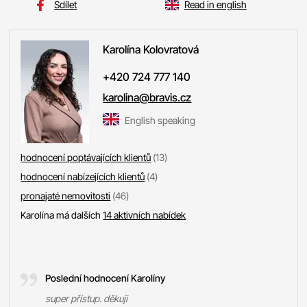
Sdílet
Read in english
Karolína
Kolovratová
+420 724 777 140
karolina@bravis.cz
English speaking
hodnocení poptávajících klientů
(13)
hodnocení nabízejících klientů
(4)
pronajaté nemovitosti
(46)
Karolína má dalších
14 aktivních nabídek
Poslední hodnocení Karolíny
super přístup. děkuji