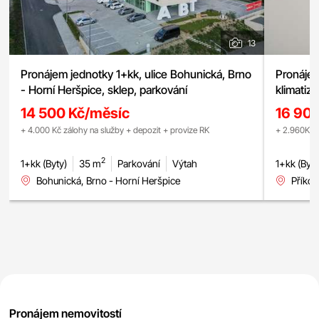
13
Pronájem jednotky 1+kk, ulice Bohunická, Brno
Pronájem
- Horní Heršpice, sklep, parkování
klimatiz
14 500 Kč/měsíc
16 90
+ 4.000 Kč zálohy na služby + depozit + provize RK
+ 2.960Kč z
2
1+kk (Byty)
35 m
Parkování
Výtah
1+kk (Byty
Bohunická, Brno - Horní Heršpice
Příkop
Pronájem nemovitostí