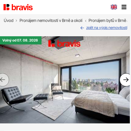
Úvod
Pronájem nemovitostí v Brně a okolí
Pronájem bytů v Brně a 
zpět na výpis nemovitostí
Volný od 07. 08. 2026
Previous