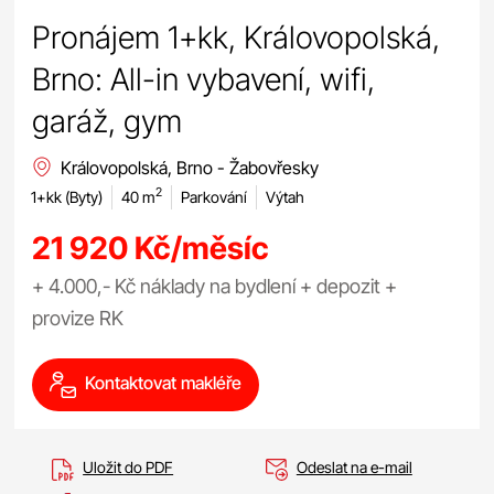
Pronájem 1+kk, Královopolská,
Brno: All-in vybavení, wifi,
garáž, gym
Královopolská, Brno - Žabovřesky
2
1+kk (Byty)
40 m
Parkování
Výtah
21 920 Kč/měsíc
+ 4.000,- Kč náklady na bydlení + depozit +
provize RK
Kontaktovat makléře
Uložit do PDF
Odeslat na e-mail