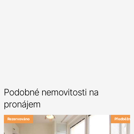
Podobné nemovitosti na
pronájem
Rezervováno
Předběžně 