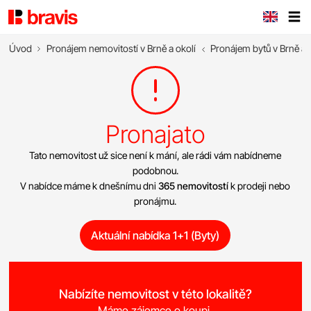
Úvod
Pronájem nemovitostí v Brně a okolí
Pronájem bytů v Brně a 
Pronajato
Tato nemovitost už sice není k mání, ale rádi vám nabídneme
podobnou.
V nabídce máme k dnešnímu dni
365 nemovitostí
k prodeji nebo
pronájmu.
Aktuální nabídka 1+1 (Byty)
Nabízíte nemovitost v této lokalitě?
Máme zájemce o koupi.