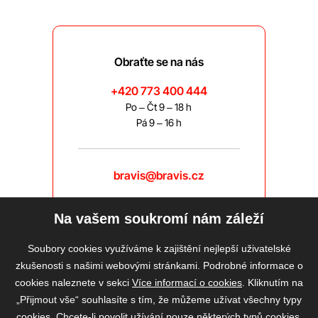
Obraťte se na nás
+420 773 400 444
Po – Čt 9 – 18 h
Pá 9 – 16 h
bravis@bravis.cz
Na vašem soukromí nám záleží
Soubory cookies využíváme k zajištění nejlepší uživatelské
zkušenosti s našimi webovými stránkami. Podrobné informace o
cookies naleznete v sekci
Více informací o cookies
. Kliknutím na
„Přijmout vše“ souhlasíte s tím, že můžeme užívat všechny typy
cookies. Chcete-li povolit užívání pouze některých typů cookies,