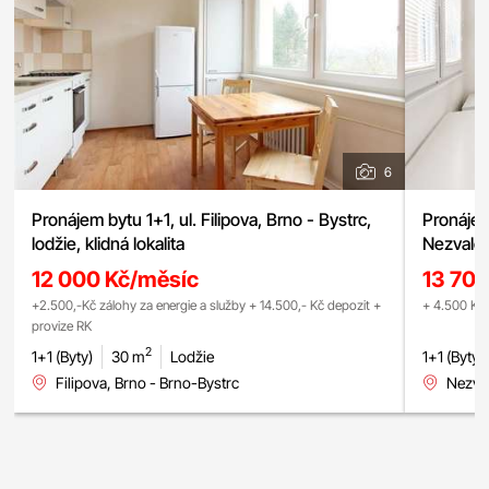
6
Pronájem bytu 1+1, ul. Filipova, Brno - Bystrc,
Pronájem
lodžie, klidná lokalita
Nezvalov
12 000 Kč/měsíc
13 70
+2.500,-Kč zálohy za energie a služby + 14.500,- Kč depozit +
+ 4
provize RK
2
1+1 (Byty)
30 m
Lodžie
1+1 (Byty)
Filipova, Brno - Brno-Bystrc
Nezval