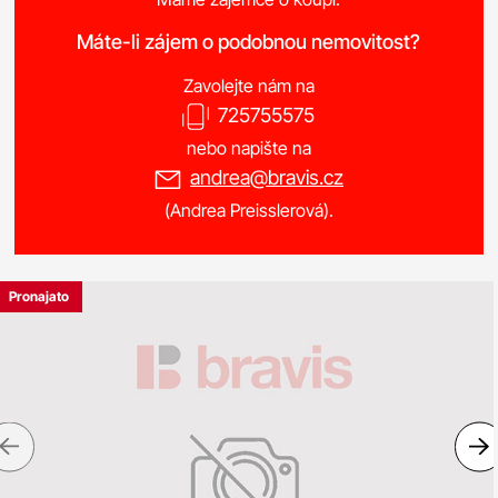
Máte-li zájem o podobnou nemovitost?
Zavolejte nám na
725755575
nebo napište na
andrea@bravis.cz
(Andrea Preisslerová).
Pronajato
Previous