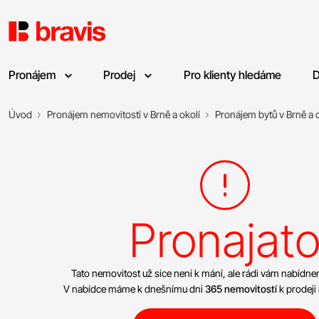
Pronájem
Prodej
Pro klienty hledáme
D
Úvod
Pronájem nemovitostí v Brně a okolí
Pronájem bytů v Brně a o
Pronajat
Tato nemovitost už sice není k mání, ale rádi vám nabíd
V nabídce máme k dnešnímu dni
365 nemovitostí
k prodeji