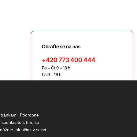
Obraťte se na nás
+420 773 400 444
Po – Čt 9 – 18 h
Pá 9 – 16 h
bravis@bravis.cz
 stránkami. Podrobné
 souhlasíte s tím, že
ůžete tak učinit v sekci