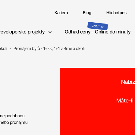
Kariéra
Blog
Hlídací pes
eveloperské projekty
Odhad ceny - Online do minuty
kolí
Pronájem bytů - 1+kk, 1+1 v Brně a okolí
Nabíz
o
Máte-li
neme podobnou.
 nebo pronájmu.