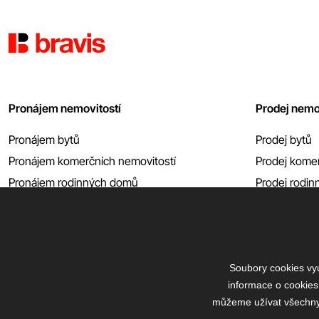
Pronájem nemovitostí
Prodej nemo
Pronájem bytů
Prodej bytů
Pronájem komerčních nemovitostí
Prodej komer
Pronájem rodinných domů
Prodej rodi
Pronájem garáží atp.
Prodej garáží
Zobrazit vše
Zobrazit vše
Soubory cookies vyu
informace o cookies
můžeme užívat všechny t