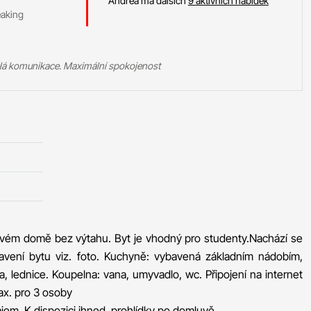
Andrea má dalších
9 aktivních nabídek
eaking
lá komunikace. Maximální spokojenost
lovém domě bez výtahu. Byt je vhodný pro studenty.Nachází se
ybavení bytu viz. foto. Kuchyně: vybavená základním nádobím,
a, lednice. Koupelna: vana, umyvadlo, wc. Připojení na internet
max. pro 3 osoby
ájem. K dispozici ihned, prohlídky po domluvě.