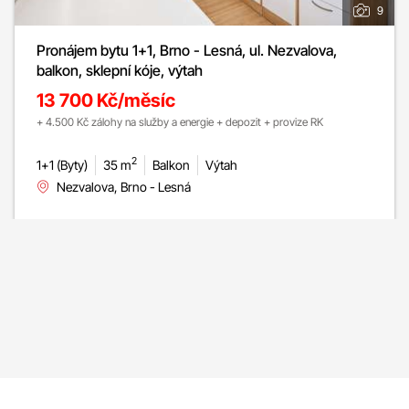
9
Pronájem bytu 1+1, Brno - Lesná, ul. Nezvalova,
balkon, sklepní kóje, výtah
13 700 Kč/měsíc
+ 4.500 Kč zálohy na služby a energie + depozit + provize RK
2
1+1 (Byty)
35 m
Balkon
Výtah
Nezvalova, Brno - Lesná