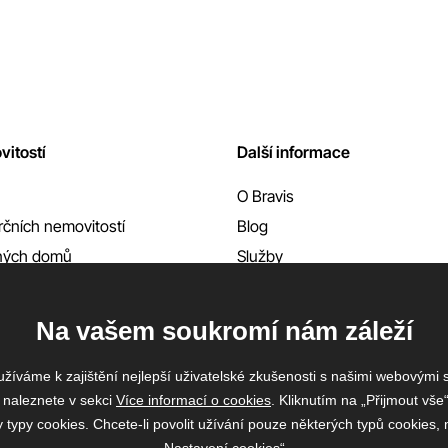
vitostí
Další informace
O Bravis
čních nemovitostí
Blog
nných domů
Služby
Reference
Kontakty
Na vašem soukromí nám záleží
žíváme k zajištění nejlepší uživatelské zkušenosti s našimi webovými
 naleznete v sekci
Více informací o cookies
. Kliknutím na „Přijmout vše“
ypy cookies. Chcete-li povolit užívání pouze některých typů cookies, m