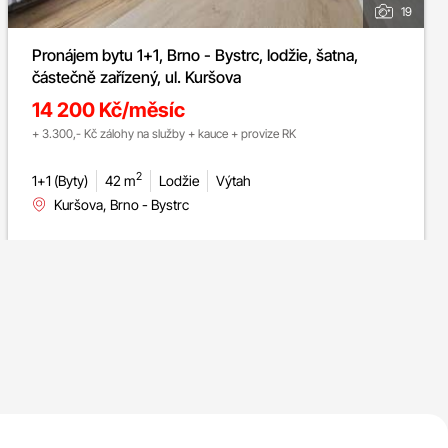
19
Pronájem bytu 1+1, Brno - Bystrc, lodžie, šatna,
částečně zařízený, ul. Kuršova
14 200 Kč/měsíc
+ 3.300,- Kč zálohy na služby + kauce + provize RK
2
1+1 (Byty)
42 m
Lodžie
Výtah
Kuršova, Brno - Bystrc