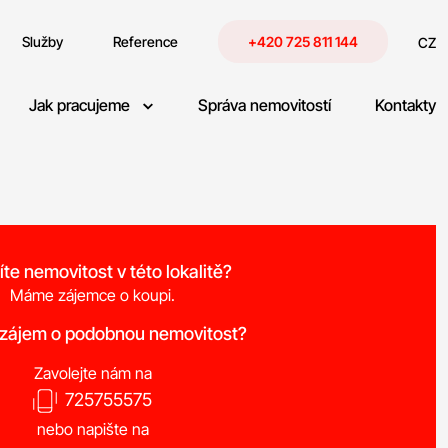
Služby
Reference
+420 725 811 144
CZ
Jak pracujeme
Správa nemovitostí
Kontakty
íte nemovitost v této lokalitě?
Máme zájemce o koupi.
 zájem o podobnou nemovitost?
Zavolejte nám na
725755575
nebo napište na