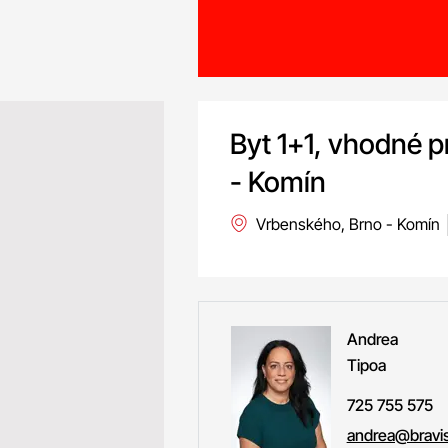
Byt 1+1, vhodné pr
- Komín
Vrbenského, Brno - Komín
Andrea
Tipoa
725 755 575
andrea@bravis