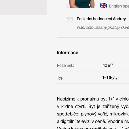
English sp
Poslední hodnocení Andrey
Naprosto úžasný přístup,skvě
Informace
2
Pozemek:
40 m
Typ:
1+1 (Byty)
Nabízíme k pronájmu byt 1+1 v cih
v klidné čtvrti. Byt je zařízený v
spotřebiče: plynový vařič, mikrovlnk
a digitální televizi v ceně. Vhodné 
Vratná kauce pro majitele bytu - 1 n