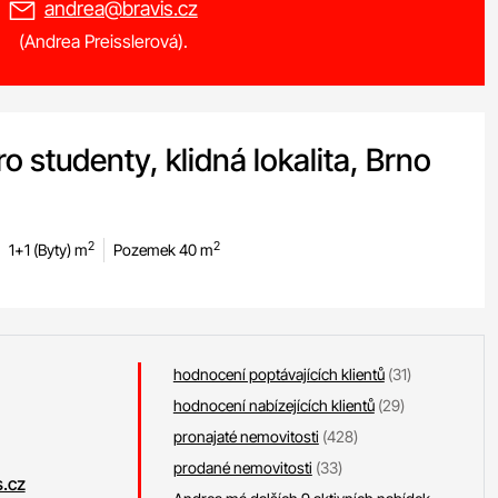
andrea@bravis.cz
(Andrea Preisslerová).
o studenty, klidná lokalita, Brno
2
2
1+1 (Byty) m
Pozemek 40 m
hodnocení poptávajících klientů
(31)
hodnocení nabízejících klientů
(29)
pronajaté nemovitosti
(428)
prodané nemovitosti
(33)
.cz