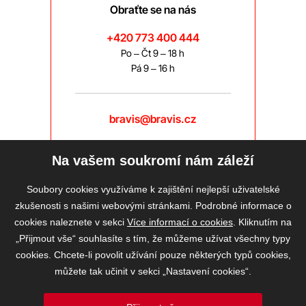
Obraťte se na nás
+420 773 400 444
Po – Čt 9 – 18 h
Pá 9 – 16 h
bravis@bravis.cz
Na vašem soukromí nám záleží
Soubory cookies využíváme k zajištění nejlepší uživatelské
zkušenosti s našimi webovými stránkami. Podrobné informace o
cookies naleznete v sekci
Více informací o cookies
. Kliknutím na
„Přijmout vše“ souhlasíte s tím, že můžeme užívat všechny typy
cookies. Chcete-li povolit užívání pouze některých typů cookies,
můžete tak učinit v sekci „Nastavení cookies“.