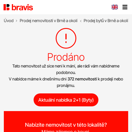
Úvod
Prodej nemovitostí v Brně a okolí
Prodej bytů v Brně a okolí
Prodáno
Tato nemovitost už sice není k mání, ale rádi vám nabídneme
podobnou.
V nabídce máme k dnešnímu dni
372 nemovitostí
k prodeji nebo
pronájmu.
Aktuální nabídka 2+1 (Byty)
Nabízíte nemovitost v této lokalitě?
Máme zájemce o koupi.