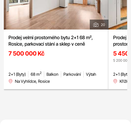
20
Prodej velmi prostorného bytu 2+1 68 m²,
Prodej b
Rosice, parkovací stání a sklep v ceně
prostorn
7 500 000 Kč
5 450
5 200 000,-
2
2+1 (Byty)
68 m
Balkon
Parkování
Výtah
2+1 (Byty)
Na Vyhlídce, Rosice
Křížko