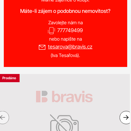
Máte-li zájem o podobnou nemovitost?
Zavolejte nám na
777749499
nebo napište na
tesarova@bravis.cz
(Iva Tesařová).
Prodáno
Previous