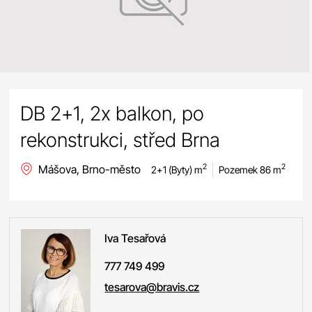
DB 2+1, 2x balkon, po
rekonstrukci, střed Brna
Mášova, Brno-město
2
2
2+1 (Byty) m
Pozemek 86 m
Iva
Tesařová
777 749 499
tesarova@bravis.cz