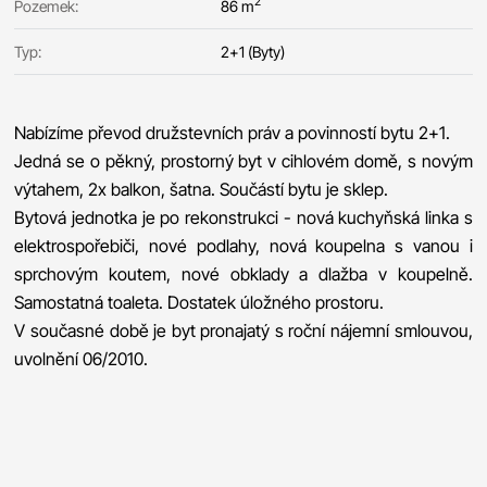
2
Pozemek:
86 m
Typ:
2+1 (Byty)
Nabízíme převod družstevních práv a povinností bytu 2+1.
Jedná se o pěkný, prostorný byt v cihlovém domě, s novým
výtahem, 2x balkon, šatna. Součástí bytu je sklep.
Bytová jednotka je po rekonstrukci - nová kuchyňská linka s
elektrospořebiči, nové podlahy, nová koupelna s vanou i
sprchovým koutem, nové obklady a dlažba v koupelně.
Samostatná toaleta. Dostatek úložného prostoru.
V současné době je byt pronajatý s roční nájemní smlouvou,
uvolnění 06/2010.