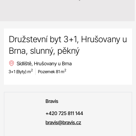
Družstevní byt 3+1, Hrušovany u
Brna, slunný, pěkný
Sídliště, Hrušovany u Brna
2
2
3+1 (Byty) m
Pozemek 81 m
Bravis
+420 725 811 144
bravis@bravis.cz