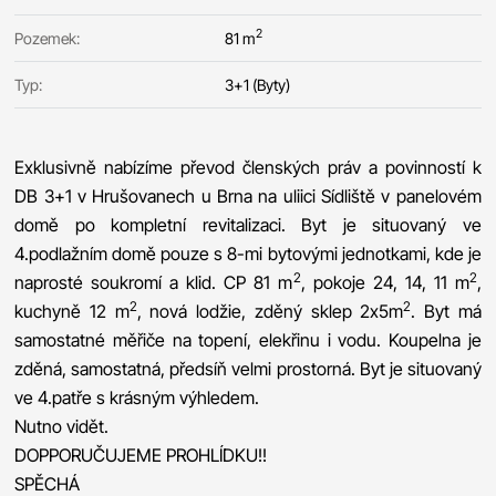
2
Pozemek:
81 m
Typ:
3+1 (Byty)
Exklusivně nabízíme převod členských práv a povinností k
DB 3+1 v Hrušovanech u Brna na uliici Sídliště v panelovém
domě po kompletní revitalizaci. Byt je situovaný ve
4.podlažním domě pouze s 8-mi bytovými jednotkami, kde je
2
2
naprosté soukromí a klid. CP 81 m
, pokoje 24, 14, 11 m
,
2
2
kuchyně 12 m
, nová lodžie, zděný sklep 2x5m
. Byt má
samostatné měřiče na topení, elekřinu i vodu. Koupelna je
zděná, samostatná, předsíň velmi prostorná. Byt je situovaný
ve 4.patře s krásným výhledem.
Nutno vidět.
DOPPORUČUJEME PROHLÍDKU!!
SPĚCHÁ