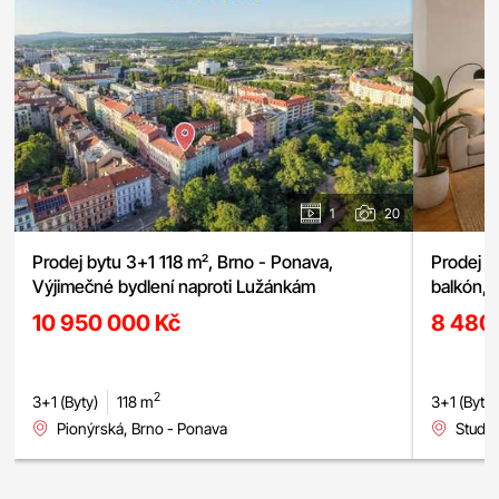
1
20
Prodej bytu 3+1 118 m², Brno - Ponava,
Prodej bytu 3+1, ulice Studená,
Výjimečné bydlení naproti Lužánkám
balkón, 
10 950 000 Kč
8 480
2
3+1 (Byty)
118 m
3+1 (Byty)
Pionýrská, Brno - Ponava
Studen