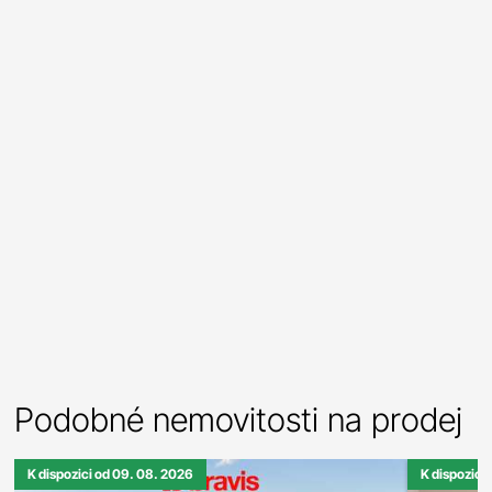
Podobné nemovitosti na prodej
K dispozici od 09. 08. 2026
K dispozici