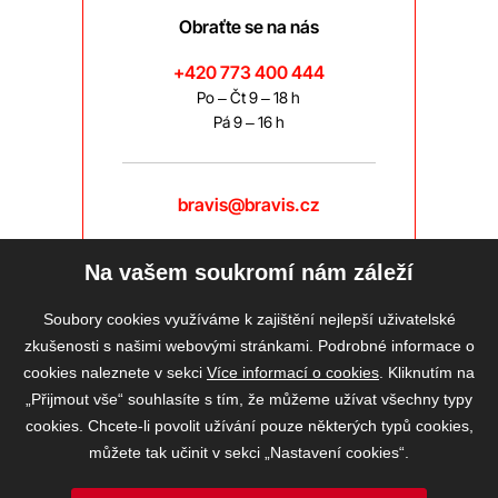
Obraťte se na nás
+420 773 400 444
Po – Čt 9 – 18 h
Pá 9 – 16 h
bravis@bravis.cz
Na vašem soukromí nám záleží
Soubory cookies využíváme k zajištění nejlepší uživatelské
zkušenosti s našimi webovými stránkami. Podrobné informace o
cookies naleznete v sekci
Více informací o cookies
. Kliknutím na
„Přijmout vše“ souhlasíte s tím, že můžeme užívat všechny typy
cookies. Chcete-li povolit užívání pouze některých typů cookies,
můžete tak učinit v sekci „Nastavení cookies“.