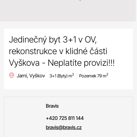
Jedinečný byt 3+1 v OV,
rekonstrukce v klidné části
Vyškova - Neplatíte provizi!!!
Jarní, Vyškov
2
2
3+1 (Byty) m
Pozemek 79 m
Bravis
+420 725 811 144
bravis@bravis.cz