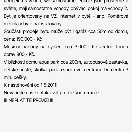
Koupelna s vanou, wc samostatné. Pokoje jsou prostorné a
světlé, mají samostatné vchody, obývací pokoj má vchody 2.
Byt je orientovaný na VZ. Internet v bytě - ano. Poměrová
měřidla v bytě nainstalovány.
Součástí prodeje bytu může být i garáž cca 50m od domu,
cena: 190.000,- Kč
Měsíční náklady na bydlení cca 3.000,- Kč včetně fondu
oprav 800,- Kč.
V blízkosti domu aqua park cca 200m, autobusová zastávka,
dětské hřiště, školka, park a sportovní centrum. Do centra 3
min. pěšky.
K nastěhování od 1.5.2011!
Neváhejte nás kontaktovat pro bližší informace.
!!! NEPLATÍTE PROVIZI !!!