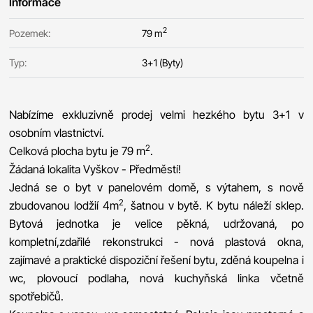
Informace
2
Pozemek:
79 m
Typ:
3+1 (Byty)
Nabízíme exkluzivně prodej velmi hezkého bytu 3+1 v
osobním vlastnictví.
2
Celková plocha bytu je 79 m
.
Žádaná lokalita Vyškov - Předměstí!
Jedná se o byt v panelovém domě, s výtahem, s nově
2
zbudovanou lodžií 4m
, šatnou v bytě. K bytu náleží sklep.
Bytová jednotka je velice pěkná, udržovaná, po
kompletní,zdařilé rekonstrukci - nová plastová okna,
zajímavé a praktické dispoziční řešení bytu, zděná koupelna i
wc, plovoucí podlaha, nová kuchyňská linka včetně
spotřebičů.