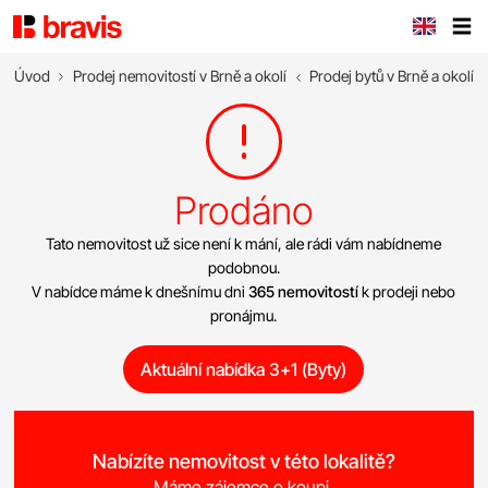
Úvod
Prodej nemovitostí v Brně a okolí
Prodej bytů v Brně a okolí
Prodáno
Tato nemovitost už sice není k mání, ale rádi vám nabídneme
podobnou.
V nabídce máme k dnešnímu dni
365 nemovitostí
k prodeji nebo
pronájmu.
Aktuální nabídka 3+1 (Byty)
Nabízíte nemovitost v této lokalitě?
Máme zájemce o koupi.