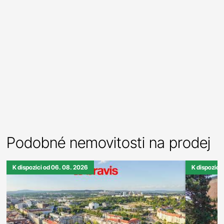
Podobné nemovitosti na prodej
K dispozici od 06. 08. 2026
K dispozici