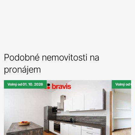
Podobné nemovitosti na
pronájem
Volný od 01. 10. 2026
Volný od 01