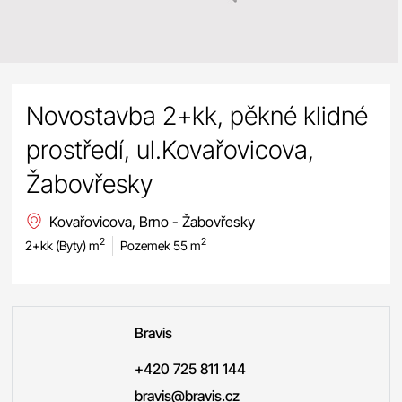
Novostavba 2+kk, pěkné klidné
prostředí, ul.Kovařovicova,
Žabovřesky
Kovařovicova, Brno - Žabovřesky
2
2
2+kk (Byty) m
Pozemek 55 m
Bravis
+420 725 811 144
bravis@bravis.cz