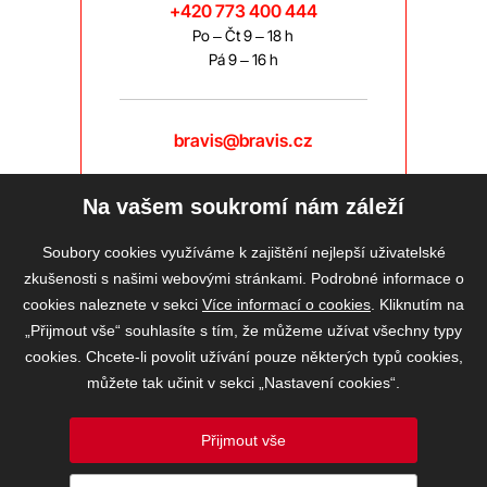
+420 773 400 444
Po – Čt 9 – 18 h
Pá 9 – 16 h
bravis@bravis.cz
Na vašem soukromí nám záleží
Soubory cookies využíváme k zajištění nejlepší uživatelské
zkušenosti s našimi webovými stránkami. Podrobné informace o
cookies naleznete v sekci
Více informací o cookies
. Kliknutím na
„Přijmout vše“ souhlasíte s tím, že můžeme užívat všechny typy
cookies. Chcete-li povolit užívání pouze některých typů cookies,
můžete tak učinit v sekci „Nastavení cookies“.
Přijmout vše
2026 © BRAVIS REALITY, s.r.o.