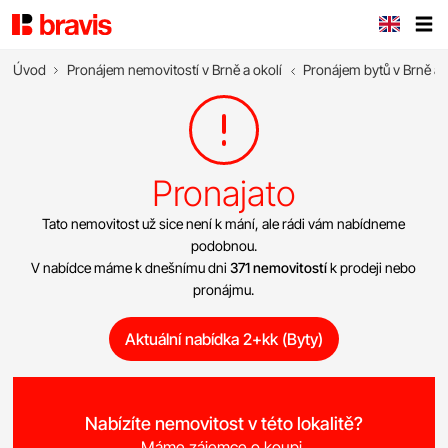
Úvod
Pronájem nemovitostí v Brně a okolí
Pronájem bytů v Brně a 
Pronajato
Tato nemovitost už sice není k mání, ale rádi vám nabídneme
podobnou.
V nabídce máme k dnešnímu dni
371 nemovitostí
k prodeji nebo
pronájmu.
Aktuální nabídka 2+kk (Byty)
Nabízíte nemovitost v této lokalitě?
Máme zájemce o koupi.