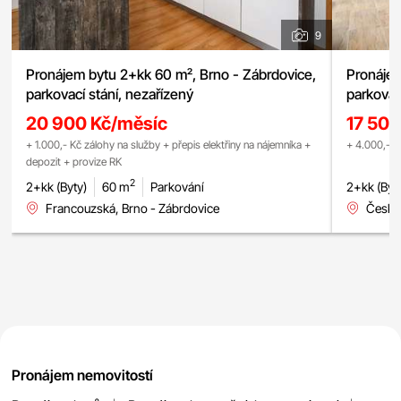
9
Pronájem bytu 2+kk 60 m², Brno - Zábrdovice,
Pronájem
parkovací stání, nezařízený
parkovac
20 900 Kč/měsíc
17 500
+ 1.000,- Kč zálohy na služby + přepis elektřiny na nájemníka +
+ 4.000,- K
depozit + provize RK
2
2+kk (Byty)
60 m
Parkování
2+kk (Byt
Francouzská, Brno - Zábrdovice
Česká
Pronájem nemovitostí