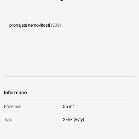
pronajaté nemovitosti
(309)
Informace
2
Pozemek:
55 m
Typ:
2+kk (Byty)