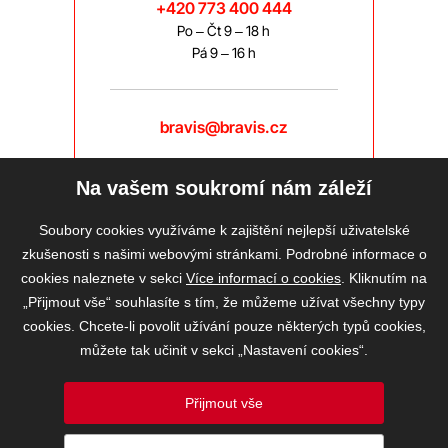
+420 773 400 444
Po – Čt 9 – 18 h
Pá 9 – 16 h
bravis@bravis.cz
Na vašem soukromí nám záleží
Soubory cookies využíváme k zajištění nejlepší uživatelské
zkušenosti s našimi webovými stránkami. Podrobné informace o
cookies naleznete v sekci
Více informací o cookies
. Kliknutím na
„Přijmout vše“ souhlasíte s tím, že můžeme užívat všechny typy
cookies. Chcete-li povolit užívání pouze některých typů cookies,
můžete tak učinit v sekci „Nastavení cookies“.
Přijmout vše
2026 © BRAVIS REALITY, s.r.o.