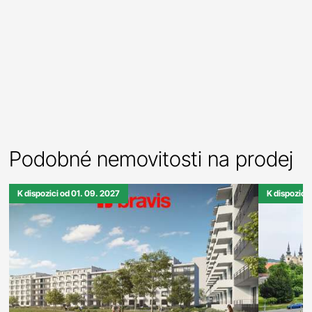
Podobné nemovitosti na prodej
K dispozici od 01. 09. 2027
K dispozici