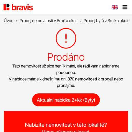
Úvod
Prodej nemovitostí v Brně a okolí
Prodej bytů v Brně a okolí
Prodáno
Tato nemovitost už sice není k mání, ale rádi vám nabídneme
podobnou.
V nabídce máme k dnešnímu dni
370 nemovitostí
k prodeji nebo
pronájmu.
Aktuální nabídka 2+kk (Byty)
Nabízíte nemovitost v této lokalitě?
Máme zájemce o koupi.