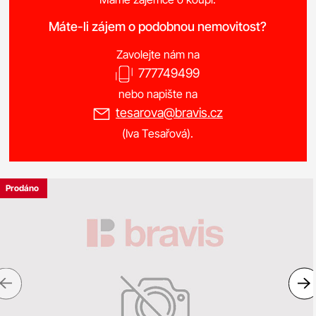
Máte-li zájem o podobnou nemovitost?
Zavolejte nám na
777749499
nebo napište na
tesarova@bravis.cz
(Iva Tesařová).
Prodáno
Previous