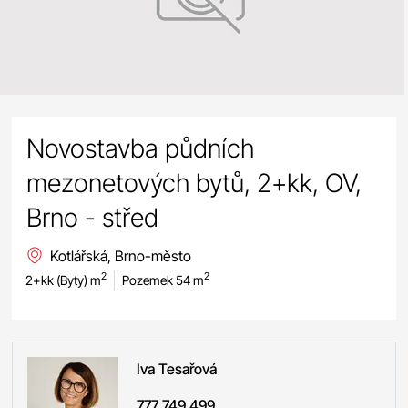
Novostavba půdních
mezonetových bytů, 2+kk, OV,
Brno - střed
Kotlářská, Brno-město
2
2
2+kk (Byty) m
Pozemek 54 m
Iva
Tesařová
777 749 499