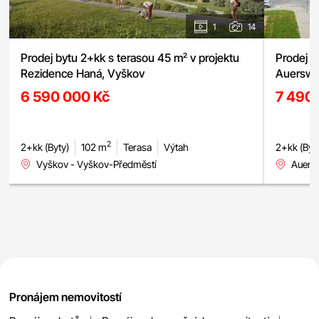
1
14
Prodej bytu 2+kk s terasou 45 m² v projektu
Prodej m
Rezidence Haná, Vyškov
Auerswal
garážové
6 590 000 Kč
7 490
2
2+kk (Byty)
102 m
Terasa
Výtah
2+kk (Byt
Vyškov - Vyškov-Předměstí
Auers
Pronájem nemovitostí