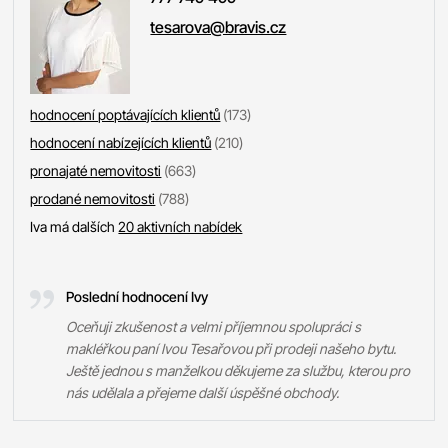
tesarova@bravis.cz
hodnocení poptávajících klientů
(173)
hodnocení nabízejících klientů
(210)
pronajaté nemovitosti
(663)
prodané nemovitosti
(788)
Iva má dalších
20 aktivních nabídek
Poslední hodnocení Ivy
Oceňuji zkušenost a velmi příjemnou spolupráci s
makléřkou paní Ivou Tesařovou při prodeji našeho bytu.
Ještě jednou s manželkou děkujeme za službu, kterou pro
nás udělala a přejeme další úspěšné obchody.