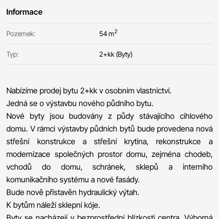
Informace
2
Pozemek:
54 m
Typ:
2+kk (Byty)
Nabízíme prodej bytu 2+kk v osobním vlastnictví.
Jedná se o výstavbu nového půdního bytu.
Nové byty jsou budovány z půdy stávajícího cihlového
domu. V rámci výstavby půdních bytů bude provedena nová
střešní konstrukce a střešní krytina, rekonstrukce a
modernizace společných prostor domu, zejména chodeb,
vchodů do domu, schránek, sklepů a interního
komunikačního systému a nové fasády.
Bude nově přistavěn hydraulický výtah.
K bytům náleží sklepní kóje.
Byty se nacházejí v bezprostřední blízkosti centra. Výborná