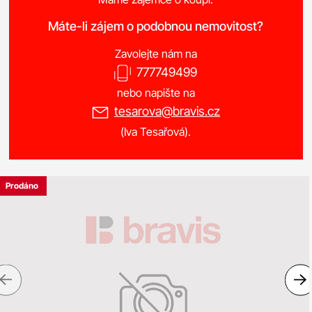
Máte-li zájem o podobnou nemovitost?
Zavolejte nám na
777749499
nebo napište na
tesarova@bravis.cz
(Iva Tesařová).
Prodáno
Previous