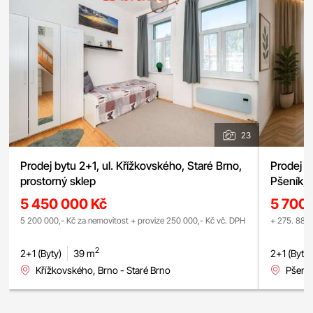
23
Prodej bytu 2+1, ul. Křížkovského, Staré Brno,
Prodej b
prostorný sklep
Pšeník, 
5 450 000 Kč
5 700
5 200 000,- Kč za nemovitost + provize 250 000,- Kč vč. DPH
+ 275. 880,
2
2+1 (Byty)
39 m
2+1 (Byty)
Křížkovského, Brno - Staré Brno
Pšeník