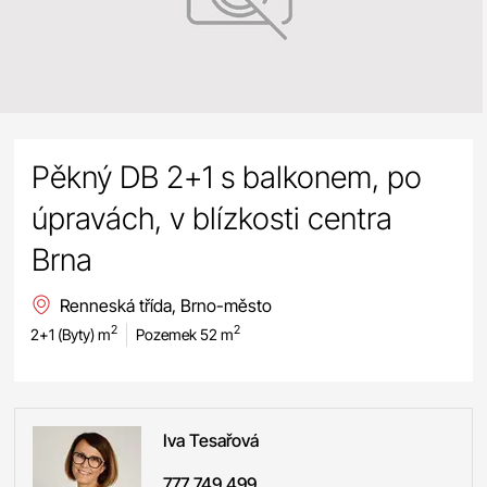
Pěkný DB 2+1 s balkonem, po
úpravách, v blízkosti centra
Brna
Renneská třída, Brno-město
2
2
2+1 (Byty) m
Pozemek 52 m
Iva
Tesařová
777 749 499