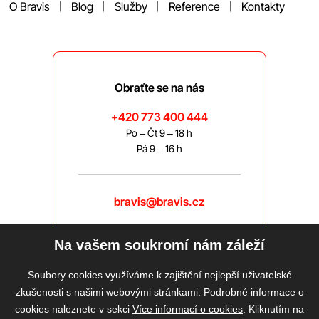
O Bravis
Blog
Služby
Reference
Kontakty
Obraťte se na nás
+420 773 400 444
Po – Čt 9 – 18 h
Pá 9 – 16 h
bravis@bravis.cz
Na vašem soukromí nám záleží
Soubory cookies využíváme k zajištění nejlepší uživatelské
zkušenosti s našimi webovými stránkami. Podrobné informace o
cookies naleznete v sekci
Více informací o cookies
. Kliknutím na