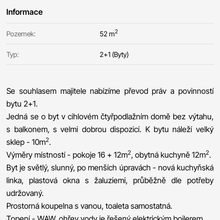
Informace
2
Pozemek:
52 m
Typ:
2+1 (Byty)
Se souhlasem majitele nabízíme převod práv a povinností
bytu 2+1.
Jedná se o byt v cihlovém čtyřpodlažním domě bez výtahu,
s balkonem, s velmi dobrou dispozicí. K bytu náleží velký
2
sklep - 10m
.
2
2
Výměry místností - pokoje 16 + 12m
, obytná kuchyně 12m
.
Byt je světlý, slunný, po menších úpravách - nová kuchyňská
linka, plastová okna s žaluziemi, průběžně dle potřeby
udržovaný.
Prostorná koupelna s vanou, toaleta samostatná.
Topení - WAW, ohřev vody je řešený elektrickým bojlerem.