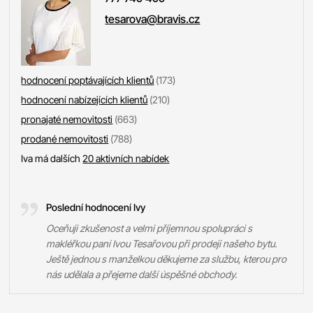
tesarova@bravis.cz
hodnocení poptávajících klientů
(173)
hodnocení nabízejících klientů
(210)
pronajaté nemovitosti
(663)
prodané nemovitosti
(788)
Iva má dalších
20 aktivních nabídek
Poslední hodnocení Ivy
Oceňuji zkušenost a velmi příjemnou spolupráci s
makléřkou paní Ivou Tesařovou při prodeji našeho bytu.
Ještě jednou s manželkou děkujeme za službu, kterou pro
nás udělala a přejeme další úspěšné obchody.