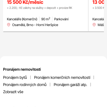
15 500 Kč/měsíc
13 00
+ 2.200,- Kč zálohy na služby + depozit + provize RK
+ 3.500 Kč 
2
Kanceláře (Komerční)
90 m
Parkování
Kanceláře
Osamělá, Brno - Horní Heršpice
Mášova
Pronájem nemovitostí
Pronájem bytů
Pronájem komerčních nemovitostí
Pronájem rodinných domů
Pronájem garáží atp.
Zobrazit vše