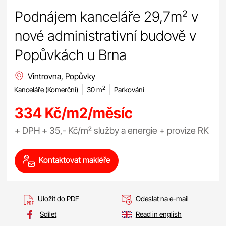
Podnájem kanceláře 29,7m² v
nové administrativní budově v
Popůvkách u Brna
Vintrovna, Popůvky
2
Kanceláře (Komerční)
30 m
Parkování
334 Kč/m2/měsíc
+ DPH + 35,- Kč/m² služby a energie + provize RK
Kontaktovat makléře
Uložit do PDF
Odeslat na e-mail
Sdílet
Read in english