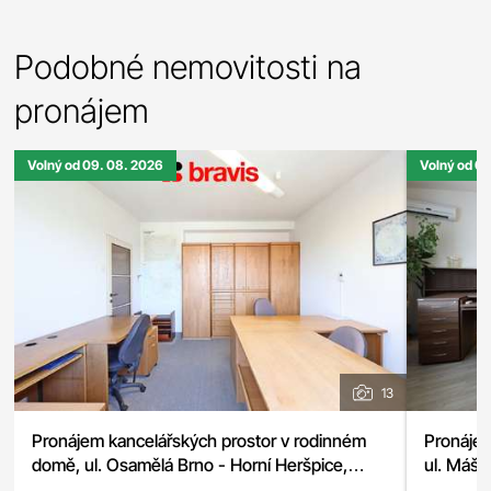
Podobné nemovitosti na
pronájem
Volný od 09. 08. 2026
Volný od 0
13
Pronájem kancelářských prostor v rodinném
Pronájem
domě, ul. Osamělá Brno - Horní Heršpice,
ul. Mášo
parkování