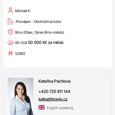
Michael K.
Pronájem -
obchodní prostor
Brno (Obec, Okres Brno-město)
do cca
50 000 Kč za měsíc
52992
Kateřina
Pachlová
+420 725 811 144
katka@bravis.cz
English speaking