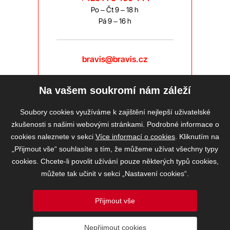
Po – Čt 9 – 18 h
Pá 9 – 16 h
bravis@bravis.cz
Na vašem soukromí nám záleží
Soubory cookies využíváme k zajištění nejlepší uživatelské
zkušenosti s našimi webovými stránkami. Podrobné informace o
cookies naleznete v sekci
Více informací o cookies
. Kliknutím na
„Přijmout vše“ souhlasíte s tím, že můžeme užívat všechny typy
cookies. Chcete-li povolit užívání pouze některých typů cookies,
můžete tak učinit v sekci „Nastavení cookies“.
Přijmout vše
2026 © BRAVIS REALITY, s.r.o.
Nepřijmout cookies