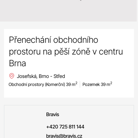
Přenechání obchodního
prostoru na pěší zóně v centru
Brna
Josefská, Brno - Střed
2
2
Obchodní prostory (Komerční) 39 m
Pozemek 39 m
Bravis
+420 725 811 144
bravis@bravis.cz