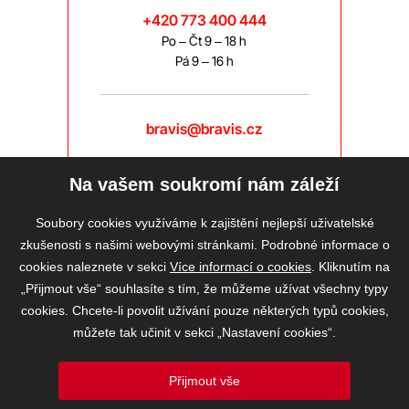
+420 773 400 444
Po – Čt 9 – 18 h
Pá 9 – 16 h
bravis@bravis.cz
Na vašem soukromí nám záleží
Soubory cookies využíváme k zajištění nejlepší uživatelské
zkušenosti s našimi webovými stránkami. Podrobné informace o
cookies naleznete v sekci
Více informací o cookies
. Kliknutím na
„Přijmout vše“ souhlasíte s tím, že můžeme užívat všechny typy
cookies. Chcete-li povolit užívání pouze některých typů cookies,
můžete tak učinit v sekci „Nastavení cookies“.
Přijmout vše
2026 © BRAVIS REALITY, s.r.o.