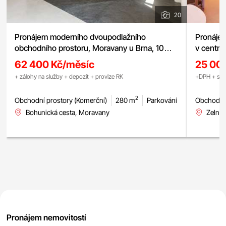
20
Pronájem moderního dvoupodlažního
Pronájem
obchodního prostoru, Moravany u Brna, 10
v centru
parkovacích stání v ceně
vertikál
62 400 Kč/měsíc
25 00
+ zálohy na služby + depozit + provize RK
+DPH + služ
2
Obchodní prostory (Komerční)
280 m
Parkování
Obchodní 
Bohunická cesta, Moravany
Zelný 
Pronájem nemovitostí