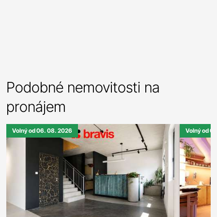
Podobné nemovitosti na
pronájem
Volný od 06. 08. 2026
Volný od 0