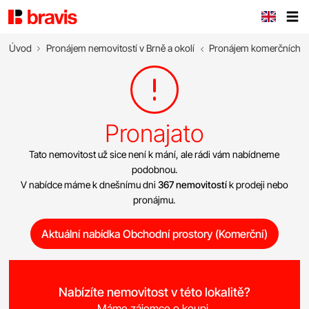
Úvod
Pronájem nemovitostí v Brně a okolí
Pronájem komerčních n
Pronajato
Tato nemovitost už sice není k mání, ale rádi vám nabídneme
podobnou.
V nabídce máme k dnešnímu dni
367 nemovitostí
k prodeji nebo
pronájmu.
Aktuální nabídka Obchodní prostory (Komerční)
Nabízíte nemovitost v této lokalitě?
Máme zájemce o koupi.