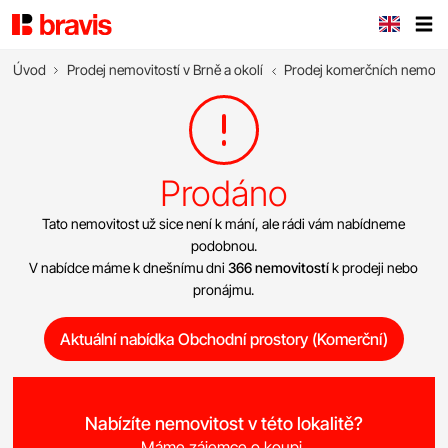
Úvod
Prodej nemovitostí v Brně a okolí
Prodej komerčních nemovit
Prodáno
Tato nemovitost už sice není k mání, ale rádi vám nabídneme
podobnou.
V nabídce máme k dnešnímu dni
366 nemovitostí
k prodeji nebo
pronájmu.
Aktuální nabídka Obchodní prostory (Komerční)
Nabízíte nemovitost v této lokalitě?
Máme zájemce o koupi.