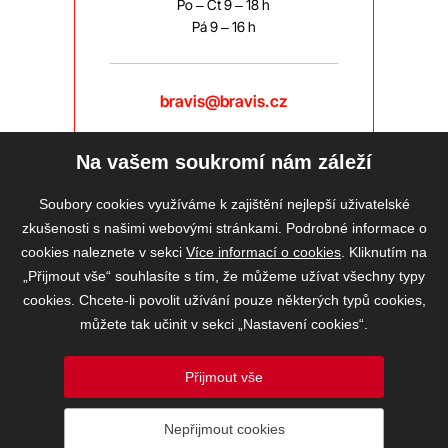
Po – Čt 9 – 18 h
Pá 9 – 16 h
bravis@bravis.cz
Na vašem soukromí nám záleží
Soubory cookies využíváme k zajištění nejlepší uživatelské
zkušenosti s našimi webovými stránkami. Podrobné informace o
cookies naleznete v sekci
Více informací o cookies
. Kliknutím na
„Přijmout vše“ souhlasíte s tím, že můžeme užívat všechny typy
cookies. Chcete-li povolit užívání pouze některých typů cookies,
můžete tak učinit v sekci „Nastavení cookies“.
Přijmout vše
2026 © BRAVIS REALITY, s.r.o.
Nepřijmout cookies
Informace o ochraně osobních údajů