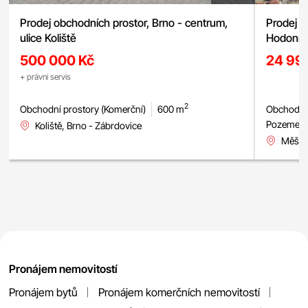
Prodej obchodních prostor, Brno - centrum,
Prodej p
ulice Koliště
Hodonín
bowling,
500 000 Kč
24 99
+ právní servis
2
Obchodní prostory (Komerční)
600 m
Obchodní 
Pozemek 
Koliště, Brno - Zábrdovice
Měšťa
Pronájem nemovitostí
Pronájem bytů
Pronájem komerčních nemovitostí