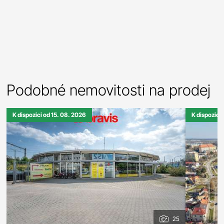
Podobné nemovitosti na prodej
K dispozici od 15. 08. 2026
K dispozici
25