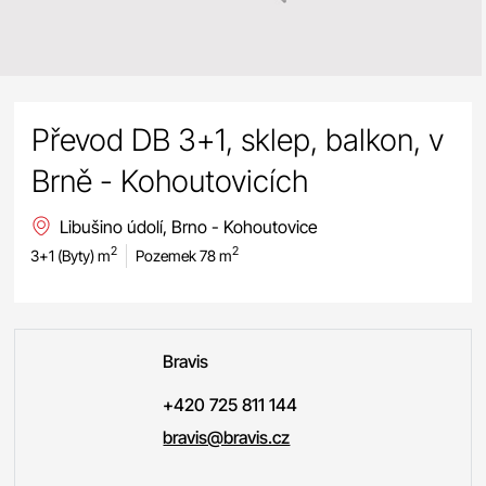
Převod DB 3+1, sklep, balkon, v
Brně - Kohoutovicích
Libušino údolí, Brno - Kohoutovice
2
2
3+1 (Byty) m
Pozemek 78 m
Bravis
+420 725 811 144
bravis@bravis.cz