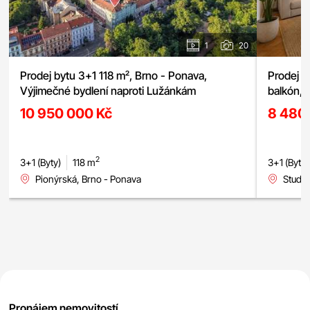
1
20
Prodej bytu 3+1 118 m², Brno - Ponava,
Prodej bytu 3+1, ulice Studená,
Výjimečné bydlení naproti Lužánkám
balkón, 
10 950 000 Kč
8 480
2
3+1 (Byty)
118 m
3+1 (Byty)
Pionýrská, Brno - Ponava
Studen
Pronájem nemovitostí