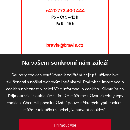
+420 773 400 444
Po – Čt 9 – 18 h
Pá 9 – 16 h
bravis@bravis.cz
Na vašem soukromí nám záleží
Soubory cookies využíváme k zajištění nejlepší uživatelské
zkušenosti s našimi webovými stránkami. Podrobné informace o
cookies naleznete v sekci
Více informací o cookies
. Kliknutím na
„Přijmout vše“ souhlasíte s tím, že můžeme užívat všechny typy
cookies. Chcete-li povolit užívání pouze některých typů cookies,
můžete tak učinit v sekci „Nastavení cookies“.
Přijmout vše
2026 © BRAVIS REALITY, s.r.o.