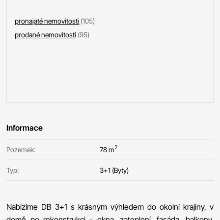
pronajaté nemovitosti
(105)
prodané nemovitosti
(95)
Informace
2
Pozemek:
78 m
Typ:
3+1 (Byty)
Nabízíme DB 3+1 s krásným výhledem do okolní krajiny, v
domě po rekonstrukci - okna, zateplení, fasáda, balkony.