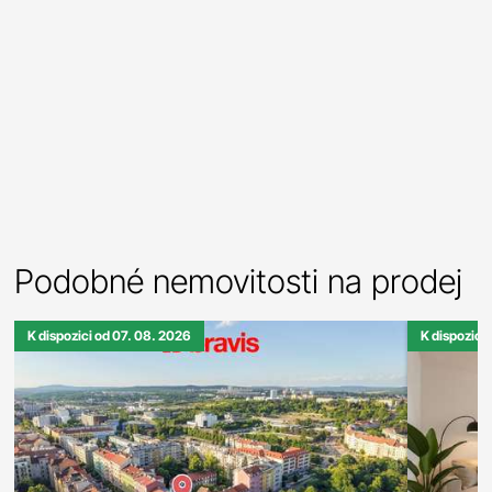
Podobné nemovitosti na prodej
K dispozici od 07. 08. 2026
K dispozici