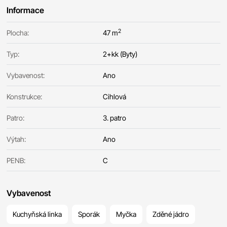
Informace
2
Plocha:
47 m
Typ:
2+kk (Byty)
Vybavenost:
Ano
Konstrukce:
Cihlová
Patro:
3. patro
Výtah:
Ano
PENB:
C
Vybavenost
Kuchyňská linka
Sporák
Myčka
Zděné jádro