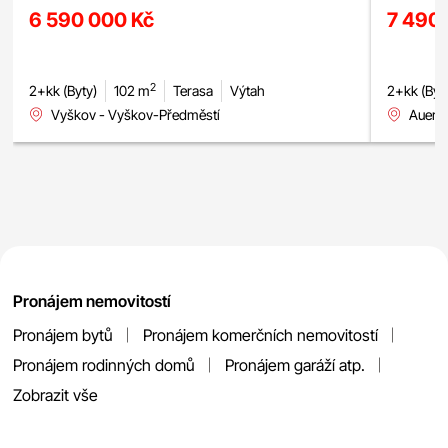
garážové
6 590 000 Kč
7 490
2
2+kk (Byty)
102 m
Terasa
Výtah
2+kk (Byt
Vyškov - Vyškov-Předměstí
Auers
Pronájem nemovitostí
Pronájem bytů
Pronájem komerčních nemovitostí
Pronájem rodinných domů
Pronájem garáží atp.
Zobrazit vše