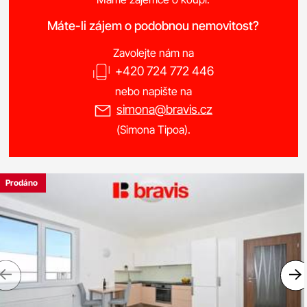
Máte-li zájem o podobnou nemovitost?
Zavolejte nám na
+420 724 772 446
nebo napište na
simona@bravis.cz
(Simona Tipoa).
Prodáno
Previous