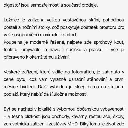
digestoř jsou samozřejmostí a součástí prodeje.
Ložnice je zařízena velkou vestavěnou skříní, pohodlnou
postelí a nočními stolky, což poskytuje dostatek prostoru pro
vaše osobní věci i maximální komfort.
Koupelna je moderně řešená, najdete zde sprchový kout,
toaletu, umyvadlo, a navíc i sušičku a pračku – vše je
připraveno k okamžitému užívání.
Veškeré zařízení, které vidíte na fotografiích, je zahrnuto v
ceně bytu, což vám výrazně usnadní stěhování a první
měsíce bydlení. Další výhodou je sklep přímo na stejném
podlaží, který nabízí další úložné možnosti.
Byt se nachází v lokalitě s výbornou občanskou vybaveností
– v těsné blízkosti jsou obchody, kavárny, restaurace, školy,
zdravotnická zařízení i zastávky MHD. Díky tomu je život zde