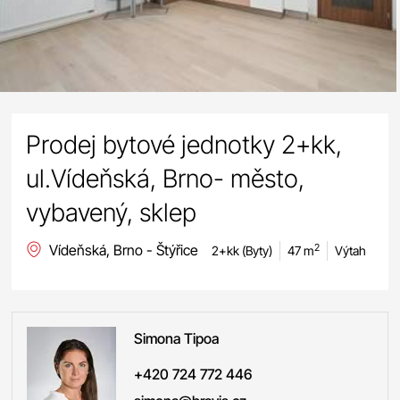
Prodej bytové jednotky 2+kk,
ul.Vídeňská, Brno- město,
vybavený, sklep
Vídeňská, Brno - Štýřice
2
2+kk (Byty)
47 m
Výtah
Simona
Tipoa
+420 724 772 446