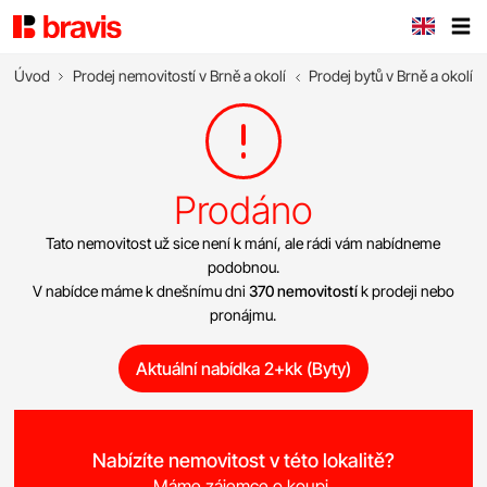
Úvod
Prodej nemovitostí v Brně a okolí
Prodej bytů v Brně a okolí
Prodáno
Tato nemovitost už sice není k mání, ale rádi vám nabídneme
podobnou.
V nabídce máme k dnešnímu dni
370 nemovitostí
k prodeji nebo
pronájmu.
Aktuální nabídka 2+kk (Byty)
Nabízíte nemovitost v této lokalitě?
Máme zájemce o koupi.