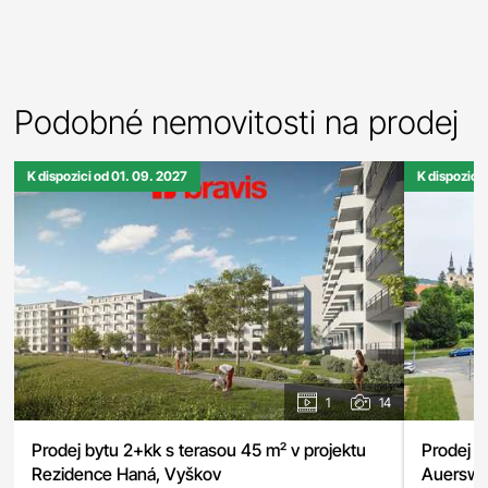
Podobné nemovitosti na prodej
K dispozici od 01. 09. 2027
K dispozici
1
14
Prodej bytu 2+kk s terasou 45 m² v projektu
Prodej m
Rezidence Haná, Vyškov
Auerswal