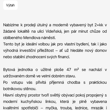
Výtah
Nabízíme k prodeji útulný a moderně vybavený byt 2+kk v
žádané lokalitě na ulici Vídeňská, jen pár minut chůze od
oblíbeného Mendlova náměstí.
Tento byt je ideální volbou jak pro vlastní bydlení, tak i jako
výhodná investiční příležitost – ať už hledáte nový domov
nebo stabilní zhodnocení svých financí.
Bytová jednotka o užitné ploše 47 m² se nachází v
udržovaném domě ve velmi dobrém stavu.
Po vstupu vás přivítá příjemná chodba s praktickou
botníkovou stěnou.
Hlavní obytný prostor tvoří světlý obývací pokoj propojený s
moderní kuchyňskou linkou, která je plně vybavena
kvalitními spotřebiči – myčka, trouba, lednice, mrazák i