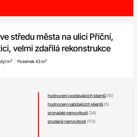
 ve středu města na ulici Příční,
ci, velmi zdařilá rekonstrukce
2
2
yty) m
Pozemek 43 m
hodnocení poptávajících klientů
(10)
hodnocení nabízejících klientů
(5)
pronajaté nemovitosti
(34)
prodané nemovitosti
(173)