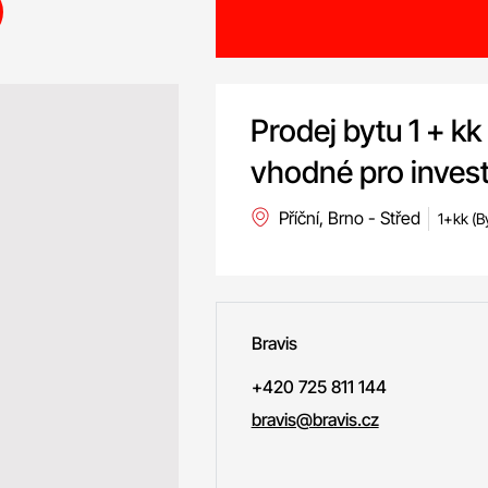
Prodej bytu 1 + kk
vhodné pro investi
Příční, Brno - Střed
1+kk (B
Bravis
+420 725 811 144
bravis@bravis.cz