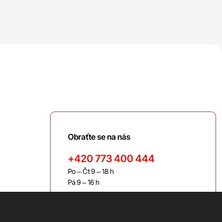
Obraťte se na nás
+420 773 400 444
Po – Čt 9 – 18 h
Pá 9 – 16 h
bravis@bravis.cz