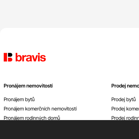
Pronájem nemovitostí
Prodej nemo
Pronájem bytů
Prodej bytů
Pronájem komerčních nemovitostí
Prodej komer
Pronájem rodinných domů
Prodej rodi
Pronájem garáží atp.
Prodej garáží
Zobrazit vše
Zobrazit vše