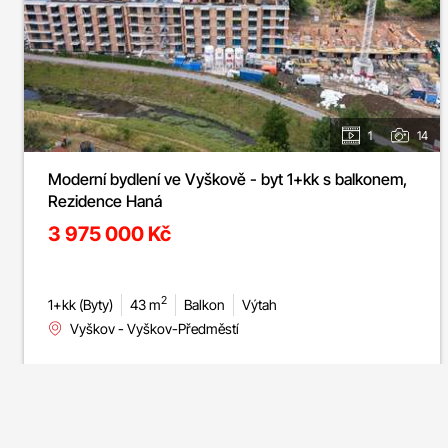
1
14
Moderní bydlení ve Vyškově - byt 1+kk s balkonem,
Rezidence Haná
3 975 000 Kč
2
1+kk (Byty)
43 m
Balkon
Výtah
Vyškov - Vyškov-Předměstí