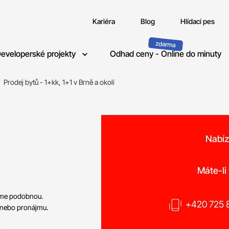
Kariéra
Blog
Hlídací pes
eveloperské projekty
Odhad ceny - Online do minuty
Prodej bytů - 1+kk, 1+1 v Brně a okolí
Nabíz
Máte-li
neme podobnou.
+420 725 8
 nebo pronájmu.