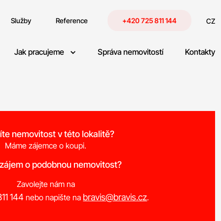
Služby
Reference
+420 725 811 144
CZ
Jak pracujeme
Správa nemovitostí
Kontakty
íte nemovitost v této lokalitě?
Máme zájemce o koupi.
 zájem o podobnou nemovitost?
Zavolejte nám na
11 144
bravis@bravis.cz
nebo napište na
.