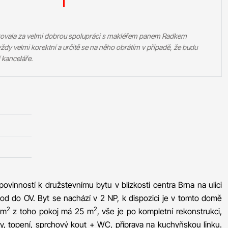
kovala za velmi dobrou spolupráci s makléřem panem Radkem
ždy velmi korektní a určitě se na něho obrátím v případě, že budu
 kanceláře.
vinností k družstevnímu bytu v blízkosti centra Brna na ulici
vod do OV. Byt se nachází v 2 NP, k dispozici je v tomto domě
2
2
 m
z toho pokoj má 25 m
, vše je po kompletní rekonstrukci,
y, topení, sprchový kout + WC, příprava na kuchyňskou linku.