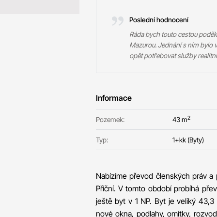
Poslední hodnocení
Ráda bych touto cestou podě
Mazurou. Jednání s ním bylo v
opět potřebovat služby realitní
Informace
2
Pozemek:
43 m
Typ:
1+kk (Byty)
Nabízíme převod členských práv a po
Příční. V tomto období probíhá pře
ještě byt v 1 NP. Byt je veliký 43,3
nové okna, podlahy, omítky, rozvod