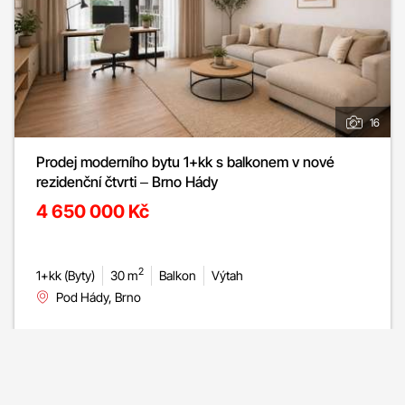
16
Prodej moderního bytu 1+kk s balkonem v nové
rezidenční čtvrti – Brno Hády
4 650 000 Kč
2
1+kk (Byty)
30 m
Balkon
Výtah
Pod Hády, Brno