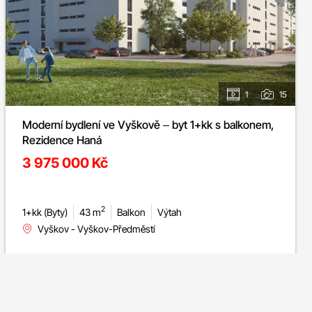
1
15
Moderní bydlení ve Vyškově – byt 1+kk s balkonem,
Rezidence Haná
3 975 000 Kč
2
1+kk (Byty)
43 m
Balkon
Výtah
Vyškov - Vyškov-Předměstí