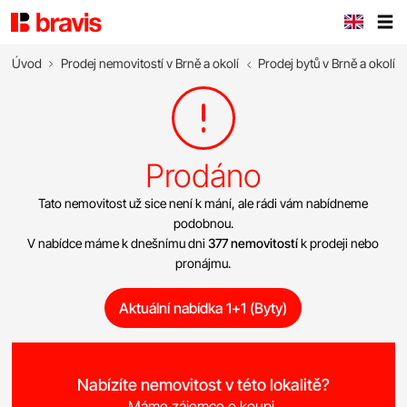
Úvod
Prodej nemovitostí v Brně a okolí
Prodej bytů v Brně a okolí
Prodáno
Tato nemovitost už sice není k mání, ale rádi vám nabídneme
podobnou.
V nabídce máme k dnešnímu dni
377 nemovitostí
k prodeji nebo
pronájmu.
Aktuální nabídka 1+1 (Byty)
Nabízíte nemovitost v této lokalitě?
Máme zájemce o koupi.