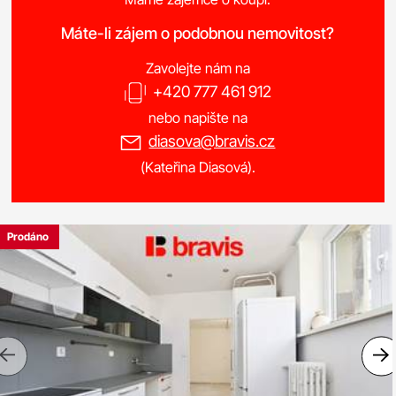
Máte-li zájem o podobnou nemovitost?
Zavolejte nám na
+420 777 461 912
nebo napište na
diasova@bravis.cz
(Kateřina Diasová).
Prodáno
Previous