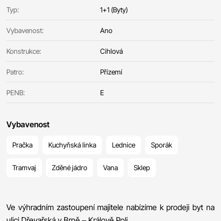
Typ:
1+1 (Byty)
Vybavenost:
Ano
Konstrukce:
Cihlová
Patro:
Přízemí
PENB:
E
Vybavenost
Pračka
Kuchyňská linka
Lednice
Sporák
Tramvaj
Zděné jádro
Vana
Sklep
Ve výhradním zastoupení majitele nabízíme k prodeji byt na
ulici Dřevařská v Brně – Králově Poli.