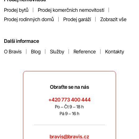
Prodej bytů
Prodej komerčních nemovitostí
Prodej rodinných domů
Prodej garáží
Zobrazit vše
Další informace
O Bravis
Blog
Služby
Reference
Kontakty
Obraťte se na nás
+420 773 400 444
Po – Čt 9 – 18 h
Pá 9 – 16 h
bravis@bravis.cz