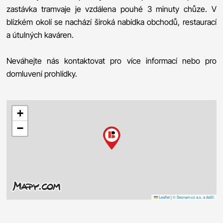
zastávka tramvaje je vzdálena pouhé 3 minuty chůze. V
blízkém okolí se nachází široká nabídka obchodů, restaurací
a útulných kaváren.
Neváhejte nás kontaktovat pro více informací nebo pro
domluvení prohlídky.
+
−
Leaflet
|
© Seznam.cz a.s. a další