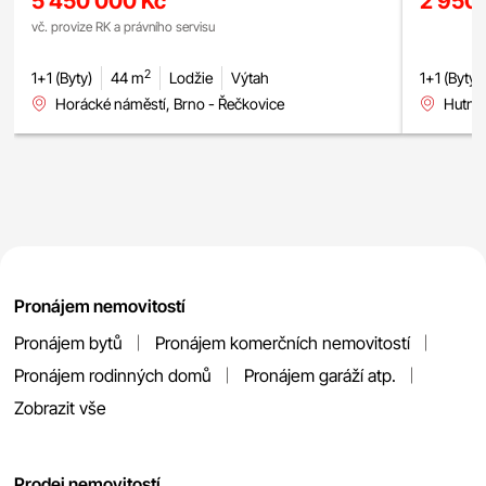
5 450 000 Kč
2 950
vč. provize RK a právního servisu
2
1+1 (Byty)
44 m
Lodžie
Výtah
1+1 (Byty)
Horácké náměstí, Brno - Řečkovice
Hutník
Pronájem nemovitostí
Pronájem bytů
Pronájem komerčních nemovitostí
Pronájem rodinných domů
Pronájem garáží atp.
Zobrazit vše
Prodej nemovitostí