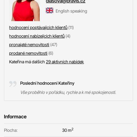
diasova@bravis.cz
English speaking
hodnocení poptávajících klientů
(11)
hodnocení nabízejících klientů
(4)
pronajaté nemovitosti
(47)
prodané nemovitosti
(6)
Kateřina má dalších
29 aktivních nabídek
Poslední hodnocení Kateřiny
Vše proběhlo v pořádku, rychle a k mé spokojenosti.
Informace
2
Plocha:
30 m