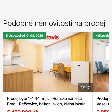
Podobné nemovitosti na prodej
K dispozici od 10. 08. 2026
K dispozici
17
Prodej bytu 1+1 44 m², ul. Horácké náměstí,
Prodej p
Brno - Řečkovice, balkon, sklep, klidná lokalia
Veselí n