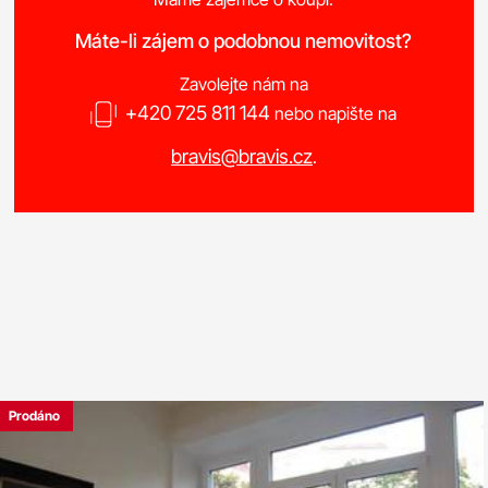
Máte-li zájem o podobnou nemovitost?
Zavolejte nám na
+420 725 811 144
nebo napište na
bravis@bravis.cz
.
Prodáno