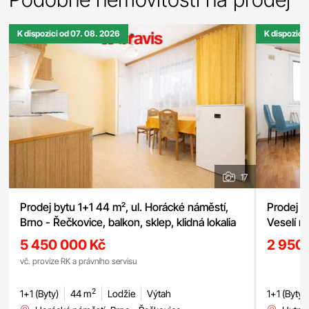
K dispozici od 07. 08. 2026
K dispozici
17
Prodej bytu 1+1 44 m², ul. Horácké náměstí,
Prodej p
Brno - Řečkovice, balkon, sklep, klidná lokalia
Veselí n
5 450 000 Kč
2 950
vč. provize RK a právního servisu
2
1+1 (Byty)
44 m
Lodžie
Výtah
1+1 (Byty)