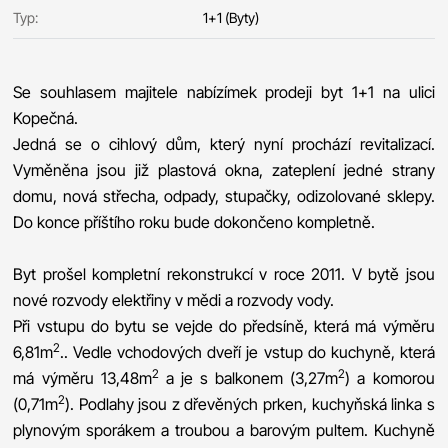
Typ:
1+1 (Byty)
Se souhlasem majitele nabízímek prodeji byt 1+1 na ulici
Kopečná.
Jedná se o cihlový dům, který nyní prochází revitalizací.
Vyměněna jsou již plastová okna, zateplení jedné strany
domu, nová střecha, odpady, stupačky, odizolované sklepy.
Do konce příštího roku bude dokončeno kompletně.
Byt prošel kompletní rekonstrukcí v roce 2011. V bytě jsou
nové rozvody elektřiny v mědi a rozvody vody.
Při vstupu do bytu se vejde do předsíně, která má výměru
2
6,81m
.. Vedle vchodových dveří je vstup do kuchyně, která
2
2
má výměru 13,48m
a je s balkonem (3,27m
) a komorou
2
(0,71m
). Podlahy jsou z dřevěných prken, kuchyňská linka s
plynovým sporákem a troubou a barovým pultem. Kuchyně