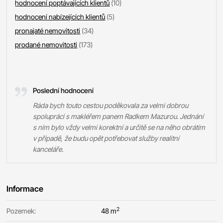
hodnocení poptávajících klientů
(10)
hodnocení nabízejících klientů
(5)
pronajaté nemovitosti
(34)
prodané nemovitosti
(173)
Poslední hodnocení
Ráda bych touto cestou poděkovala za velmi dobrou
spolupráci s makléřem panem Radkem Mazurou. Jednání
s ním bylo vždy velmi korektní a určitě se na něho obrátím
v případě, že budu opět potřebovat služby realitní
kanceláře.
Informace
2
Pozemek:
48 m