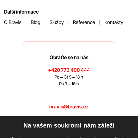
Další informace
O Bravis
Blog
Služby
Reference
Kontakty
Obraťte se na nás
+420 773 400 444
Po – Čt 9 – 18 h
Pá 9 – 16 h
bravis@bravis.cz
Na vašem soukromí nám záleží