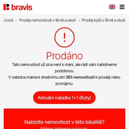
Úvod
Prodej nemovitostí v Brně a okolí
Prodej bytů v Brně a okolí
Prodáno
Tato nemovitost už sice není k mání, ale rádi vám nabídneme
podobnou.
V nabídce máme k dnešnímu dni
365 nemovitostí
k prodeji nebo
pronájmu.
Aktuální nabídka 1+1 (Byty)
Nabízíte nemovitost v této lokalitě?
Máme zájemce o koupi.