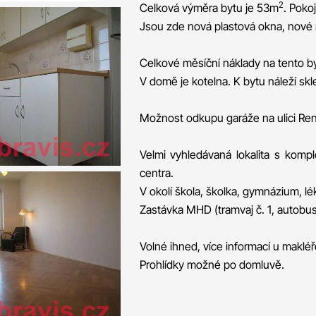
2
Celková výměra bytu je 53m
. Poko
Jsou zde nová plastová okna, nové r
Celkové měsíční náklady na tento byt
V domě je kotelna. K bytu náleží skl
Možnost odkupu garáže na ulici Re
Velmi vyhledávaná lokalita s kom
centra.
V okolí škola, školka, gymnázium, lé
Zastávka MHD (tramvaj č. 1, autobus
Volné ihned, více informací u makléř
Prohlídky možné po domluvě.