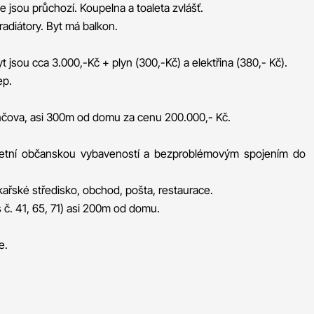
je jsou průchozí. Koupelna a toaleta zvlášť.
adiátory. Byt má balkon.
 jsou cca 3.000,-Kč + plyn (300,-Kč) a elektřina (380,- Kč).
ep.
nčova, asi 300m od domu za cenu 200.000,- Kč.
pletní občanskou vybaveností a bezproblémovým spojením do
kařské středisko, obchod, pošta, restaurace.
 č. 41, 65, 71) asi 200m od domu.
e.