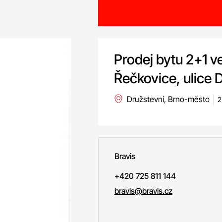
Prodej bytu 2+1 v
Řečkovice, ulice 
Družstevní, Brno-město
2
Bravis
+420 725 811 144
bravis@bravis.cz