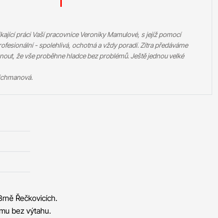
ající práci Vaší pracovnice Veroniky Mamulové, s jejíž pomocí
profesionální - spolehlivá, ochotná a vždy poradí. Zítra předáváme
ehnout, že vše proběhne hladce bez problémů. Ještě jednou velké
eichmanová.
Brně Řečkovicích.
omu bez výtahu.