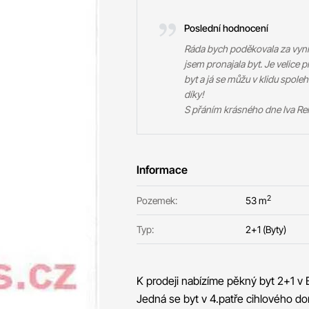
Poslední hodnocení
Ráda bych poděkovala za vynik
jsem pronajala byt. Je velice 
byt a já se můžu v klidu spol
díky!
S přáním krásného dne Iva R
Informace
2
Pozemek:
53 m
Typ:
2+1 (Byty)
K prodeji nabízíme pěkný byt 2+1 v 
Jedná se byt v 4.patře cihlového d