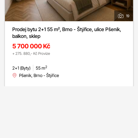
19
Prodej bytu 2+1 55 m², Brno - Štýřice, ulice Pšeník,
balkon, sklep
5 700 000 Kč
+ 275. 880,- Kč Provize
2
2+1 (Byty)
55 m
Pšeník, Brno - Štýřice