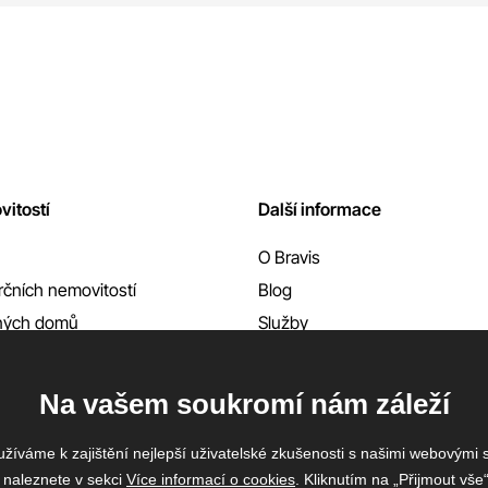
vitostí
Další informace
O Bravis
čních nemovitostí
Blog
nných domů
Služby
Reference
Kontakty
Na vašem soukromí nám záleží
žíváme k zajištění nejlepší uživatelské zkušenosti s našimi webovými
 naleznete v sekci
Více informací o cookies
. Kliknutím na „Přijmout vše“