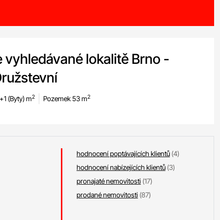
e vyhledávané lokalitě Brno -
Družstevní
2
2
+1 (Byty) m
Pozemek 53 m
hodnocení poptávajících klientů
(4)
hodnocení nabízejících klientů
(3)
pronajaté nemovitosti
(17)
prodané nemovitosti
(87)