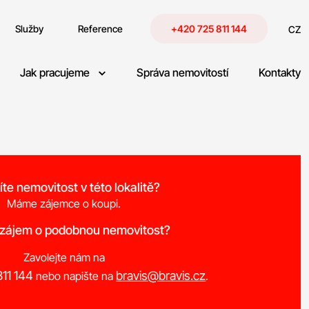
Služby
Reference
+420 725 811 144
CZ
Jak pracujeme
Správa nemovitostí
Kontakty
íte nemovitost v této lokalitě?
Máme zájemce o koupi.
 zájem o podobnou nemovitost?
Zavolejte nám na
11 144
bravis@bravis.cz
nebo napište na
.