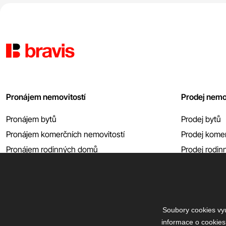
Pronájem nemovitostí
Prodej nemo
Pronájem bytů
Prodej bytů
Pronájem komerčních nemovitostí
Prodej komer
Pronájem rodinných domů
Prodej rodi
Pronájem garáží atp.
Prodej garáží
Zobrazit vše
Zobrazit vše
Soubory cookies vyu
informace o cookies