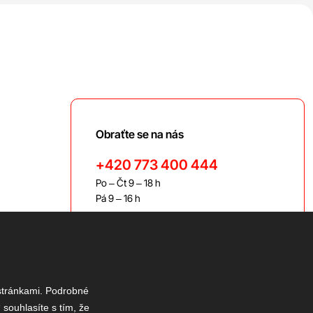
Obraťte se na nás
+420 773 400 444
Po – Čt 9 – 18 h
Pá 9 – 16 h
bravis@bravis.cz
 stránkami. Podrobné
 souhlasíte s tím, že