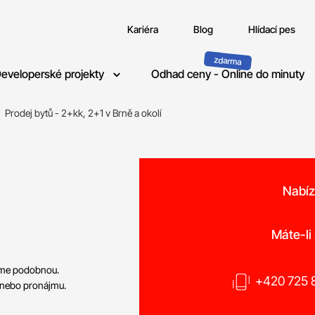
Kariéra
Blog
Hlídací pes
eveloperské projekty
Odhad ceny - Online do minuty
Prodej bytů - 2+kk, 2+1 v Brně a okolí
Nabíz
Máte-li
neme podobnou.
+420 725 8
 nebo pronájmu.