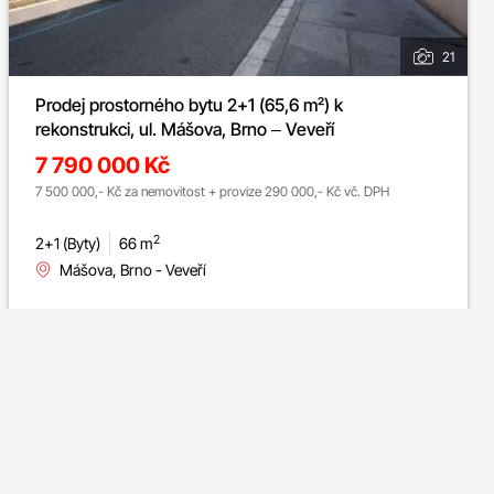
21
Prodej prostorného bytu 2+1 (65,6 m²) k
rekonstrukci, ul. Mášova, Brno – Veveří
7 790 000 Kč
7 500 000,- Kč za nemovitost + provize 290 000,- Kč vč. DPH
2
2+1 (Byty)
66 m
Mášova, Brno - Veveří