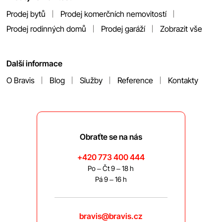
Prodej bytů
Prodej komerčních nemovitostí
Prodej rodinných domů
Prodej garáží
Zobrazit vše
Další informace
O Bravis
Blog
Služby
Reference
Kontakty
Obraťte se na nás
+420 773 400 444
Po – Čt 9 – 18 h
Pá 9 – 16 h
bravis@bravis.cz