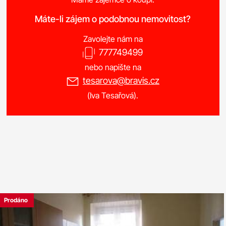
Máte-li zájem o podobnou nemovitost?
Zavolejte nám na
777749499
nebo napište na
tesarova@bravis.cz
(Iva Tesařová).
Prodáno