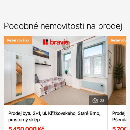
Podobné nemovitosti na prodej
Rezervováno
Rezervová
23
Prodej bytu 2+1, ul. Křížkovského, Staré Brno,
Prodej b
prostorný sklep
Pšeník, 
5 450 000 Kč
5 700