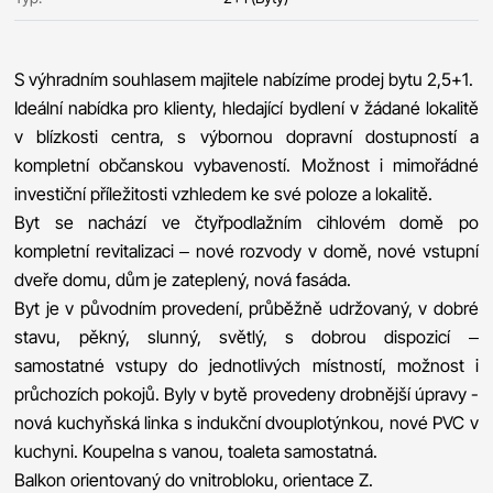
S výhradním souhlasem majitele nabízíme prodej bytu 2,5+1.
Ideální nabídka pro klienty, hledající bydlení v žádané lokalitě
v blízkosti centra, s výbornou dopravní dostupností a
kompletní občanskou vybaveností. Možnost i mimořádné
investiční příležitosti vzhledem ke své poloze a lokalitě.
Byt se nachází ve čtyřpodlažním cihlovém domě po
kompletní revitalizaci – nové rozvody v domě, nové vstupní
dveře domu, dům je zateplený, nová fasáda.
Byt je v původním provedení, průběžně udržovaný, v dobré
stavu, pěkný, slunný, světlý, s dobrou dispozicí –
samostatné vstupy do jednotlivých místností, možnost i
průchozích pokojů. Byly v bytě provedeny drobnější úpravy -
nová kuchyňská linka s indukční dvouplotýnkou, nové PVC v
kuchyni. Koupelna s vanou, toaleta samostatná.
Balkon orientovaný do vnitrobloku, orientace Z.