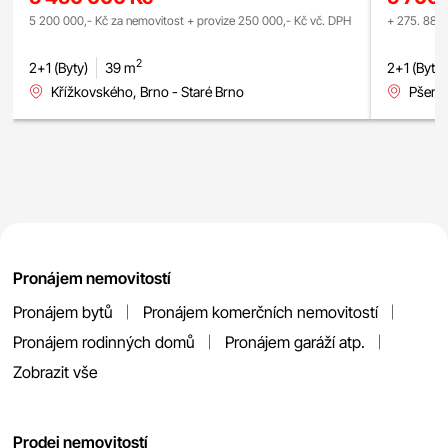
5 200 000,- Kč za nemovitost + provize 250 000,- Kč vč. DPH
+ 275. 880,
2
2+1 (Byty)
39 m
2+1 (Byty)
Křížkovského, Brno - Staré Brno
Pšeník
Pronájem nemovitostí
Pronájem bytů
Pronájem komerčních nemovitostí
Pronájem rodinných domů
Pronájem garáží atp.
Zobrazit vše
Prodej nemovitostí