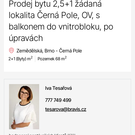
Prodej bytu 2,5+1 žádaná
lokalita Černá Pole, OV, s
balkonem do vnitrobloku, po
úpravách
Zemědělská, Brno - Černá Pole
2
2
2+1 (Byty) m
Pozemek 68 m
Iva
Tesařová
777 749 499
tesarova@bravis.cz