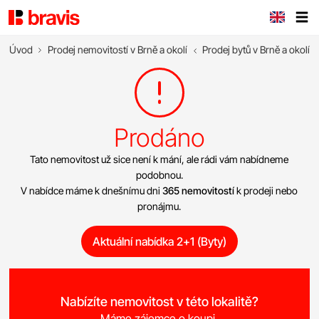
Úvod
Prodej nemovitostí v Brně a okolí
Prodej bytů v Brně a okolí
Prodáno
Tato nemovitost už sice není k mání, ale rádi vám nabídneme
podobnou.
V nabídce máme k dnešnímu dni
365 nemovitostí
k prodeji nebo
pronájmu.
Aktuální nabídka 2+1 (Byty)
Nabízíte nemovitost v této lokalitě?
Máme zájemce o koupi.