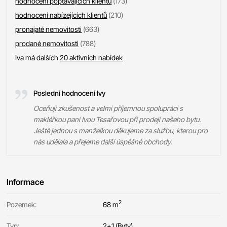
hodnocení poptávajících klientů
(173)
hodnocení nabízejících klientů
(210)
pronajaté nemovitosti
(663)
prodané nemovitosti
(788)
Iva má dalších
20 aktivních nabídek
Poslední hodnocení Ivy
Oceňuji zkušenost a velmi příjemnou spolupráci s
makléřkou paní Ivou Tesařovou při prodeji našeho bytu.
Ještě jednou s manželkou děkujeme za službu, kterou pro
nás udělala a přejeme další úspěšné obchody.
Informace
2
Pozemek:
68 m
Typ:
2+1 (Byty)