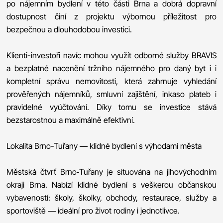
po nájemním bydlení v této části Brna a dobrá dopravní
dostupnost činí z projektu výbornou příležitost pro
bezpečnou a dlouhodobou investici.
Klienti-investoři navíc mohou využít odborné služby BRAVIS
a bezplatné nacenění tržního nájemného pro daný byt i i
kompletní správu nemovitosti, která zahrnuje vyhledání
prověřených nájemníků, smluvní zajištění, inkaso plateb i
pravidelné vyúčtování. Díky tomu se investice stává
bezstarostnou a maximálně efektivní.
Lokalita Brno-Tuřany — klidné bydlení s výhodami města
Městská čtvrť Brno‑Tuřany je situována na jihovýchodním
okraji Brna. Nabízí klidné bydlení s veškerou občanskou
vybaveností: školy, školky, obchody, restaurace, služby a
sportoviště — ideální pro život rodiny i jednotlivce.