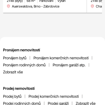
2+kk (Byty)
68 m
Parkování
Výtah
2+kk (Byt
Auerswaldova, Brno - Zábrdovice
Charbu
Pronájem nemovitostí
Pronájem bytů
Pronájem komerčních nemovitostí
Pronájem rodinných domů
Pronájem garáží atp.
Zobrazit vše
Prodej nemovitostí
Prodej bytů
Prodej komerčních nemovitostí
Prodej rodinných domů
Prodej garáží
Zobrazit vše