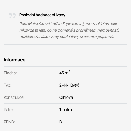
Poslední hodnocení Ivany
Paní Matoušková ( dříve Zapletalová), mne ani letos, jako
nikdy za ta léta, co mi pomáhá s pronájmem nemovitostí,
nezklamala. Jako vždy spolehlivá, precizní a příjemná.
Informace
2
Plocha:
45 m
Typ:
2+kk (Byty)
Konstrukce:
Cihlová
Patro:
1. patro
PENB:
B