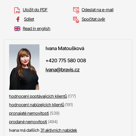
Uložit do PDF
Odeslat na e-mail
Sdílet
Spočítat úvěr
Read in english
Ivana
Matoušková
+420 775 580 008
ivana@bravis.cz
hodnocení poptávajících klientů
(177)
hodnocení nabízejících klientů
(191)
pronajaté nemovitosti
(539)
prodané nemovitosti
(494)
Ivana má dalších
31 aktivních nabídek