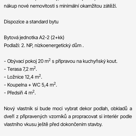
nákup nové nemovitosti s minimální okamžitou zátěží.
Dispozice a standard bytu
Bytová jednotka A2-2 (2+kk)
Podlaží: 2. NP, nízkoenergetický dům .
2
- Obývací pokoj 20 m
s přípravou na kuchyňský kout.
2
- Terasa 7,2 m
.
2
- Ložnice 12,4 m
.
2
- Koupelna + WC 5,4 m
.
2
- Předsíň 4 m
.
Nový vlastník si bude moci vybrat dekor podlah, obkladů a
dveří z připravených vzorníků a propracovat si interiér podle
vlastního vkusu ještě před dokončením stavby.