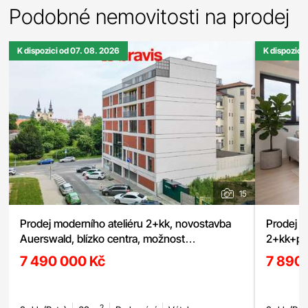
Podobné nemovitosti na prodej
K dispozici od 07. 08. 2026
K dispozici
15
Prodej moderního ateliéru 2+kk, novostavba
Prodej m
Auerswald, blízko centra, možnost
2+kk+pod
garážového stání
7 490 000 Kč
7 890
2