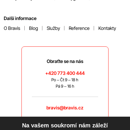
Další informace
O Bravis
Blog
Služby
Reference
Kontakty
Obraťte se na nás
+420 773 400 444
Po – Čt 9 – 18 h
Pá 9 – 16 h
bravis@bravis.cz
Na vašem soukromí nám záleží