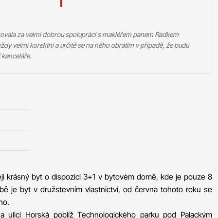
kovala za velmi dobrou spolupráci s makléřem panem Radkem
ždy velmi korektní a určitě se na něho obrátím v případě, že budu
 kanceláře.
deji krásný byt o dispozici 3+1 v bytovém domě, kde je pouze 8
ě je byt v družstevním vlastnictví, od června tohoto roku se
ho.
a ulici Horská poblíž Technologického parku pod Palackým