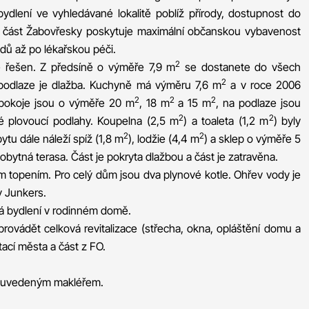
bydlení ve vyhledávané lokalitě poblíž přírody, dostupnost do
á část Žabovřesky poskytuje maximální občanskou vybavenost
odů až po lékařskou péči.
2
ě řešen. Z předsíně o výměře 7,9 m
se dostanete do všech
2
 podlaze je dlažba. Kuchyně má výměru 7,6 m
a v roce 2006
2
2
2
í pokoje jsou o výměře 20 m
, 18 m
a 15 m
, na podlaze jsou
2
2
é plovoucí podlahy. Koupelna (2,5 m
) a toaleta (1,2 m
) byly
2
2
tu dále náleží spíž (1,8 m
), lodžie (4,4 m
) a sklep o výměře 5
 obytná terasa. Část je pokryta dlažbou a část je zatravěna.
m topením. Pro celý dům jsou dva plynové kotle. Ohřev vody je
y Junkers.
ná bydlení v rodinném domě.
ovádět celková revitalizace (střecha, okna, opláštění domu a
ací města a část z FO.
s uvedeným makléřem.