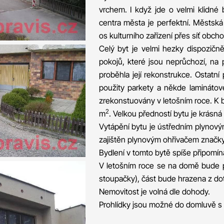
vrchem. I když jde o velmi klidné 
centra města je perfektní. Městsk
os kulturního zařízení přes síť obch
Celý byt je velmi hezky dispozičn
pokojů, které jsou neprůchozí, na
proběhla její rekonstrukce. Ostatn
použity parkety a někde laminátov
zrekonstuovány v letošním roce. K by
2
m
. Velkou předností bytu je krásná
Vytápění bytu je ústředním plynový
zajištěn plynovým ohřívačem značk
Bydlení v tomto bytě spíše připomí
V letošním roce se na domě bude pr
stoupačky), část bude hrazena z dot
Nemovitost je volná dle dohody.
Prohlídky jsou možné do domluvě 