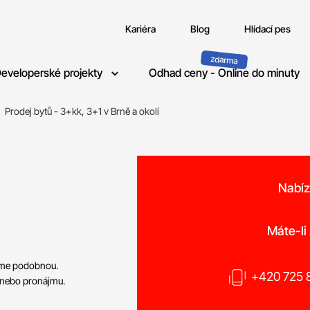
Kariéra
Blog
Hlídací pes
eveloperské projekty
Odhad ceny - Online do minuty
Prodej bytů - 3+kk, 3+1 v Brně a okolí
Nabíz
Máte-li
neme podobnou.
+420 725 8
 nebo pronájmu.