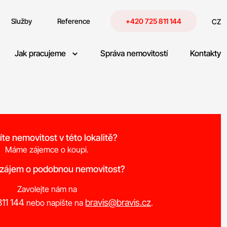
Služby
Reference
+420 725 811 144
CZ
Jak pracujeme
Správa nemovitostí
Kontakty
íte nemovitost v této lokalitě?
Máme zájemce o koupi.
 zájem o podobnou nemovitost?
Zavolejte nám na
11 144
bravis@bravis.cz
nebo napište na
.