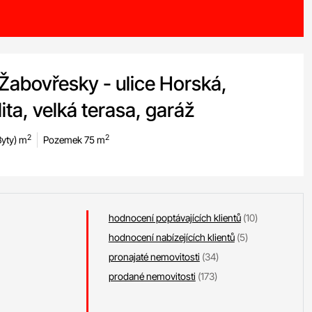
 Žabovřesky - ulice Horská,
ta, velká terasa, garáž
2
2
Byty) m
Pozemek 75 m
hodnocení poptávajících klientů
(10)
hodnocení nabízejících klientů
(5)
pronajaté nemovitosti
(34)
prodané nemovitosti
(173)