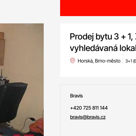
Prodej bytu 3 + 1,
vyhledávaná lokali
Horská, Brno-město
3+1 (
Bravis
+420 725 811 144
bravis@bravis.cz