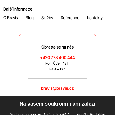
Další informace
O Bravis
Blog
Služby
Reference
Kontakty
Obraťte se na nás
+420 773 400 444
Po – Čt 9 – 18 h
Pá 9 – 16 h
bravis@bravis.cz
Na vašem soukromí nám záleží
Soubory cookies využíváme k zajištění nejlepší uživatelské