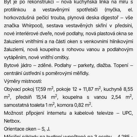
Byt je po rekonstrukci – nová kuchyňská linka na míru s
protilinkou a vestavěnými spotřebiči (myčka, el.
horkovzdušná pečící trouba, plynová deska digestoř – vše
značka Whirpool), sestava vestavěných skříní v předsíni,
nové interiérové dveře, nové podlahy, nová plastová okna se
žaluziemi vnitřními a na části oken s venkovními hliníkovými
žaluziemi, nová koupelna s rohovou vanou a podlahovým
vytápěním, nové vnitřní omítky.
Bytové jádro – zděné. Podlahy – parkety, dlažba. Topení –
centrální ústřední s poměrovými měřidly.
Výměry místností:
2
2
Obývací pokoj 17,59 m
, pokoje 12 + 11,87 m
, kuchyně 8,55
2
2
2
m
, předsíň 15,14 m
, koupelna s vanou 2,54 m
,
2
2
samostatná toaleta 1 m
, komora 0,82 m
.
Možnost připojení internetu a kabelové televize – UPC,
Netbox.
Orientace oken – S, J.
Měsíční náklady na bydlení vypočtené na 3 osoby – 4.285,-