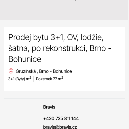
Prodej bytu 3+1, OV, lodžie,
šatna, po rekonstrukci, Brno -
Bohunice
Gruzínská , Brno - Bohunice
2
2
3+1 (Byty) m
Pozemek 77 m
Bravis
+420 725 811 144
bravis@bravis.cz