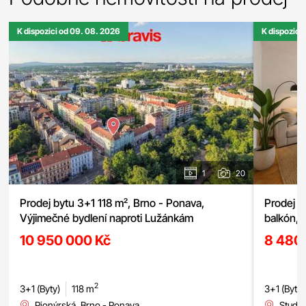
K dispozici od 09. 08. 2026
K dispozici
1
20
Prodej bytu 3+1 118 m², Brno - Ponava,
Prodej bytu 3+1, ulice Studená,
Výjimečné bydlení naproti Lužánkám
balkón, 
10 950 000 Kč
8 480
2
3+1 (Byty)
118 m
3+1 (Byty)
Pionýrská, Brno - Ponava
Studen