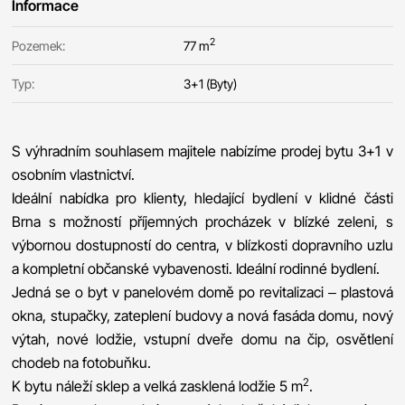
Informace
2
Pozemek:
77 m
Typ:
3+1 (Byty)
S výhradním souhlasem majitele nabízíme prodej bytu 3+1 v
osobním vlastnictví.
Ideální nabídka pro klienty, hledající bydlení v klidné části
Brna s možností příjemných procházek v blízké zeleni, s
výbornou dostupností do centra, v blízkosti dopravního uzlu
a kompletní občanské vybavenosti. Ideální rodinné bydlení.
Jedná se o byt v panelovém domě po revitalizaci – plastová
okna, stupačky, zateplení budovy a nová fasáda domu, nový
výtah, nové lodžie, vstupní dveře domu na čip, osvětlení
chodeb na fotobuňku.
2
K bytu náleží sklep a velká zasklená lodžie 5 m
.