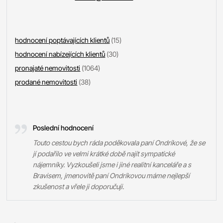
hodnocení poptávajících klientů
(15)
hodnocení nabízejících klientů
(30)
pronajaté nemovitosti
(1064)
prodané nemovitosti
(38)
Poslední hodnocení
Touto cestou bych ráda poděkovala paní Ondríkové, že se
jí podařilo ve velmi krátké době najít sympatické
nájemníky. Vyzkoušeli jsme i jiné realitní kanceláře a s
Bravisem, jmenovitě paní Ondríkovou máme nejlepší
zkušenost a vřele ji doporučuji.