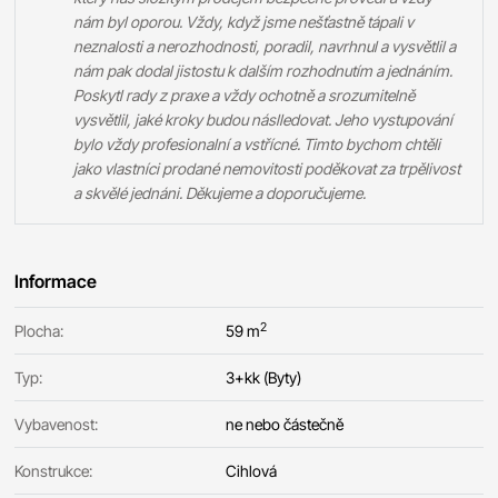
nám byl oporou. Vždy, když jsme nešťastně tápali v
neznalosti a nerozhodnosti, poradil, navrhnul a vysvětlil a
nám pak dodal jistostu k dalším rozhodnutím a jednáním.
Poskytl rady z praxe a vždy ochotně a srozumitelně
vysvětlil, jaké kroky budou náslledovat. Jeho vystupování
bylo vždy profesionalní a vstřícné. Timto bychom chtěli
jako vlastníci prodané nemovitosti poděkovat za trpělivost
a skvělé jednáni. Děkujeme a doporučujeme.
Informace
2
Plocha:
59 m
Typ:
3+kk (Byty)
Vybavenost:
ne nebo částečně
Konstrukce:
Cihlová