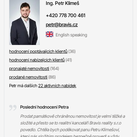
Ing. Petr
Klimeš
+420 778 700 461
petr@bravis.cz
English speaking
hodnocení poptávajících klientů
(36)
hodnocení nabízejících klientů
(41)
pronajaté nemovitosti
(164)
prodané nemovitosti
(86)
Petr má dalších
22 aktivních nabídek
Poslední hodnocení Petra
Prodat památkově chráněnou nemovitost je velmi těžké a
složité a přesto se to realitní kanceláři Bravis reality s.r.o
povedlo. Chtěla bych poděkovat panu Petru Klimešovi,
který nás složitým prodejem bezpečně provedl a vždy