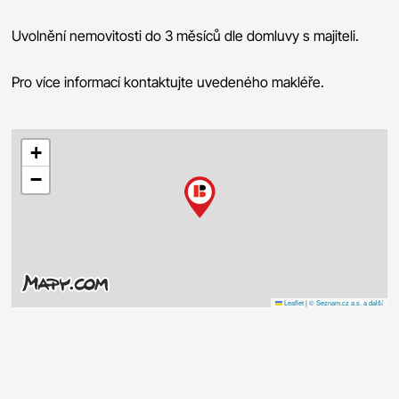
Uvolnění nemovitosti do 3 měsíců dle domluvy s majiteli.
Pro více informací kontaktujte uvedeného makléře.
+
−
Leaflet
|
© Seznam.cz a.s. a další