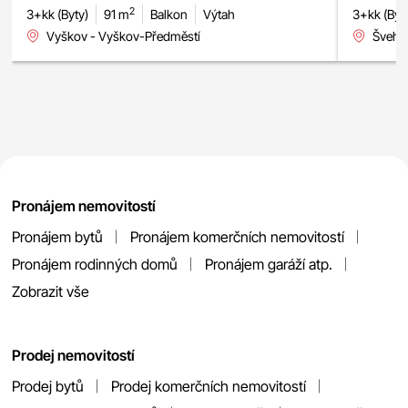
2
3+kk (Byty)
91 m
Balkon
Výtah
3+kk (Byt
Vyškov - Vyškov-Předměstí
Švehlo
Pronájem nemovitostí
Pronájem bytů
Pronájem komerčních nemovitostí
Pronájem rodinných domů
Pronájem garáží atp.
Zobrazit vše
Prodej nemovitostí
Prodej bytů
Prodej komerčních nemovitostí