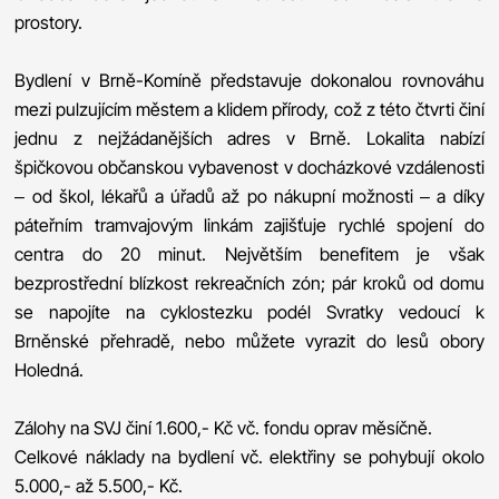
prostory.
Bydlení v Brně-Komíně představuje dokonalou rovnováhu
mezi pulzujícím městem a klidem přírody, což z této čtvrti činí
jednu z nejžádanějších adres v Brně. Lokalita nabízí
špičkovou občanskou vybavenost v docházkové vzdálenosti
– od škol, lékařů a úřadů až po nákupní možnosti – a díky
páteřním tramvajovým linkám zajišťuje rychlé spojení do
centra do 20 minut. Největším benefitem je však
bezprostřední blízkost rekreačních zón; pár kroků od domu
se napojíte na cyklostezku podél Svratky vedoucí k
Brněnské přehradě, nebo můžete vyrazit do lesů obory
Holedná.
Zálohy na SVJ činí 1.600,- Kč vč. fondu oprav měsíčně.
Celkové náklady na bydlení vč. elektřiny se pohybují okolo
5.000,- až 5.500,- Kč.