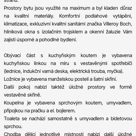
Prostory bytu jsou využité na maximum a byl kladen důraz
na kvalitní materiály. Komfortní podlahové vytápění,
klimatizace, exkluzivní kvalitní sanitární značka Villeroy Boch,
hliníková okna s izolačním trojsklem a okenní žaluzie Vám
zajistí úsporné a pohodlné bydlení.
Obývací část s kuchyňským koutem je vybavena
kuchyňskou linkou na míru s vestavěnými spotřebiči
(lednice, indukční varná deska, elektrická trouba, myčka).
Ložnice je vybavena manželskou postelí a šatní skříní.
Další pokoj nabízí taktéž úložné prostory ve formě
vestavěné skříně.
Koupelna je vybavena sprchovým koutem, umyvadlem,
přípojkou na pračku a el. bojlerem.
Toaleta se nachází samostatně s umyvadlem a bidetovou
sprchou.
Chodba dělící jednotlivé místnosti nabízí další úložné