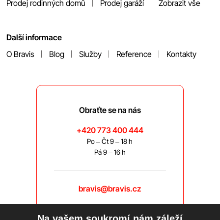
Prodej rodinných domů
Prodej garáží
Zobrazit vše
Další informace
O Bravis
Blog
Služby
Reference
Kontakty
Obraťte se na nás
+420 773 400 444
Po – Čt 9 – 18 h
Pá 9 – 16 h
bravis@bravis.cz
Na vašem soukromí nám záleží