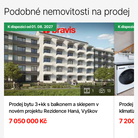
Podobné nemovitosti na prodej
K dispozici od 01. 08. 2027
K dispozici
1
13
Prodej bytu 3+kk s balkonem a sklepem v
Prodej 
novém projektu Rezidence Haná, Vyškov
klimatiz
Švehlova
7 050 000 Kč
7 200