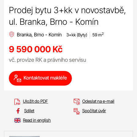
Prodej bytu 3+kk v novostavbě,
ul. Branka, Brno - Komín
Branka, Brno - Komín
2
3+kk (Byty)
59 m
9 590 000 Kč
vč. provize RK a právního servisu
Kontaktovat makléře
Uložit do PDF
Odeslat na e-mail
Sdílet
Spočítat úvěr
Read in english