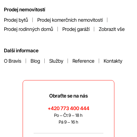
Prodej nemovitostí
Prodej bytů
Prodej komerčních nemovitostí
Prodej rodinných domů
Prodej garáží
Zobrazit vše
Další informace
O Bravis
Blog
Služby
Reference
Kontakty
Obraťte se na nás
+420 773 400 444
Po – Čt 9 – 18 h
Pá 9 – 16 h