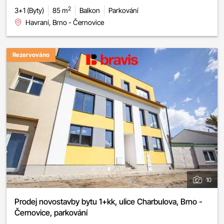
2
3+1 (Byty)
85 m
Balkon
Parkování
Havraní, Brno - Černovice
Rezervováno
10
Prodej novostavby bytu 1+kk, ulice Charbulova, Brno -
Černovice, parkování