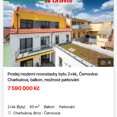
14
Prodej moderní novostavby bytu 2+kk, Černovice:
Charbulova, balkon, možnost parkování
7 590 000 Kč
2
2+kk (Byty)
65 m
Balkon
Parkování
Charbulova, Brno - Černovice