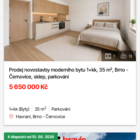
1
13
Prodej novostavby moderního bytu 1+kk, 35 m², Brno -
Černovice, sklep, parkování
5 650 000 Kč
2
1+kk (Byty)
35 m
Parkování
Havraní, Brno - Černovice
K dispozici od 10. 08. 2026