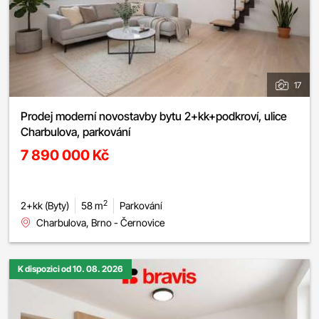
17
Prodej moderní novostavby bytu 2+kk+podkroví, ulice
Charbulova, parkování
7 890 000 Kč
2
2+kk (Byty)
58 m
Parkování
Charbulova, Brno - Černovice
K dispozici od 10. 08. 2026