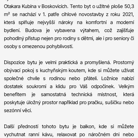
Otakara Kubína v Boskovicích. Tento byt o užitné ploše 50,3
m² se nachází v 1. patře cihlové novostavby z roku 2021,
která splňuje nejvyšší nároky na komfortní a moderní
bydlení. Budova je vybavena výtahem, což zajišťuje
pohodlný přístup nejen pro rodiny s dětmi, ale i pro seniory či
osoby s omezenou pohyblivostí.
Dispozice bytu je velmi praktická a promyšlená. Prostorný
obývací pokoj s kuchyňským koutem, kde si můžete užívat
společné chvíle s rodinou nebo přáteli. Ložnice nabízí
dostatek soukromí a klidu pro Váš odpočinek. Velkým
benefitem je samostatná technická místnost, která
poskytuje úložný prostor například pro pračku, sušičku nebo
sezónní věci.
Další předností tohoto bytu je balkon, kde si můžete
vychutnat ranní kávu, relaxovat po náročném dni nebo