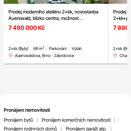
Prodej moderního ateliéru 2+kk, novostavba
Prodej m
Auerswald, blízko centra, možnost
2+kk+pod
garážového stání
7 490 000 Kč
7 890
2
2+kk (Byty)
68 m
Parkování
Výtah
2+kk (Byt
Auerswaldova, Brno - Zábrdovice
Charbu
Pronájem nemovitostí
Pronájem bytů
Pronájem komerčních nemovitostí
Pronájem rodinných domů
Pronájem garáží atp.