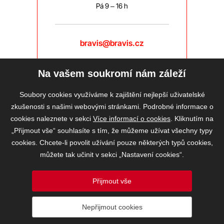
Pá 9 – 16 h
bravis@bravis.cz
Na vašem soukromí nám záleží
Soubory cookies využíváme k zajištění nejlepší uživatelské
zkušenosti s našimi webovými stránkami. Podrobné informace o
cookies naleznete v sekci
Více informací o cookies
. Kliknutím na
„Přijmout vše“ souhlasíte s tím, že můžeme užívat všechny typy
cookies. Chcete-li povolit užívání pouze některých typů cookies,
můžete tak učinit v sekci „Nastavení cookies“.
Přijmout vše
2026 © BRAVIS REALITY, s.r.o.
Nepřijmout cookies
Informace o ochraně osobních údajů
VOS