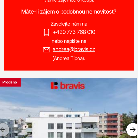
Máte-li zájem o podobnou nemovitost?
Zavolejte nám na
+420 773 768 010
nebo napište na
andrea@bravis.cz
(Andrea Tipoa).
Prodáno
Previous