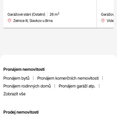
2
Garážové stání (Ostatní)
26 m
Garážové s
Zelnice III, Slavkov u Brna
Vídeňs
Pronájem nemovitostí
Pronájem bytů
Pronájem komerčních nemovitostí
Pronájem rodinných domů
Pronájem garáží atp.
Zobrazit vše
Prodej nemovitostí