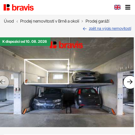
Úvod
Prodej nemovitostí v Brně a okolí
Prodej garáží
zpět na výpis nemovitostí
K dispozici od 10. 08. 2026
Previous