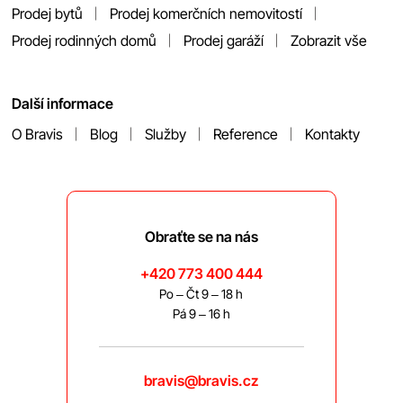
Prodej bytů
Prodej komerčních nemovitostí
Prodej rodinných domů
Prodej garáží
Zobrazit vše
Další informace
O Bravis
Blog
Služby
Reference
Kontakty
Obraťte se na nás
+420 773 400 444
Po – Čt 9 – 18 h
Pá 9 – 16 h
bravis@bravis.cz