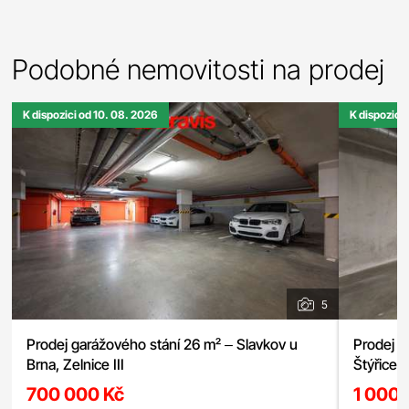
Podobné nemovitosti na prodej
K dispozici od 10. 08. 2026
K dispozici
5
Prodej garážového stání 26 m² – Slavkov u
Prodej g
Brna, Zelnice III
Štýřice
700 000 Kč
1 000 