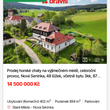
1
18
Prodej horské chaty na výjimečném místě, celoroční
provoz, Nová Seninka, 48 lůžek, včetně bytu 3kk, 87
2
m
, krásný pozemek
14 500 000 Kč
2
2
Ubytování (Komerční) 402 m
Pozemek 894 m
Parkování
Staré Město - Nová Seninka