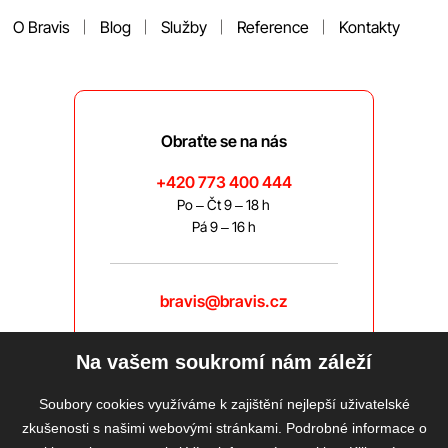
O Bravis
Blog
Služby
Reference
Kontakty
Obraťte se na nás
+420 773 400 444
Po – Čt 9 – 18 h
Pá 9 – 16 h
bravis@bravis.cz
Na vašem soukromí nám záleží
Soubory cookies využíváme k zajištění nejlepší uživatelské
zkušenosti s našimi webovými stránkami. Podrobné informace o