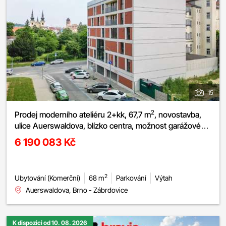
15
2
Prodej moderního ateliéru 2+kk, 67,7 m
, novostavba,
ulice Auerswaldova, blízko centra, možnost garážového
stání
6 190 083 Kč
2
Ubytování (Komerční)
68 m
Parkování
Výtah
Auerswaldova, Brno - Zábrdovice
K dispozici od 10. 08. 2026