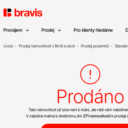
Pronájem
Prodej
Pro klienty hledáme
D
Úvod
Prodej nemovitostí v Brně a okolí
Prodej pozemků
Stavebn
Prodáno
Tato nemovitost už sice není k mání, ale rádi vám nabíd
V nabídce máme k dnešnímu dni
371 nemovitostí
k prodeji