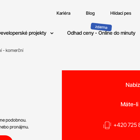
Kariéra
Blog
Hlídací pes
eveloperské projekty
Odhad ceny - Online do minuty
í - komerční
Nabíz
Máte-li
neme podobnou.
+420 725 8
 nebo pronájmu.