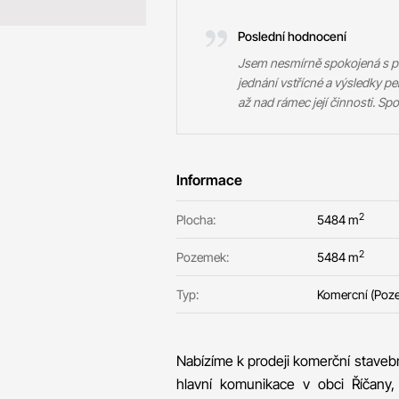
Poslední hodnocení
Jsem nesmírně spokojená s prac
jednání vstřícné a výsledky per
až nad rámec její činnosti. Spolu
Informace
2
Plocha:
5484 m
2
Pozemek:
5484 m
Typ:
Komercní (Poz
Nabízíme k prodeji komerční staveb
hlavní komunikace v obci Říčany,