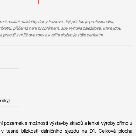
í realitní makléřky Dany Paziové. Její přístup je profesionální,
fketní, přičemž není problémem, aby vyřídila záležitosti, které jdou
pracuji s ní již dva roky a kvalita služeb je stále perfektní.
emky)
ní pozemek s možností výstavby skladů a lehké výroby přímo u
 v tesné blízkosti dálničního sjezdu na D1. Celková plocha