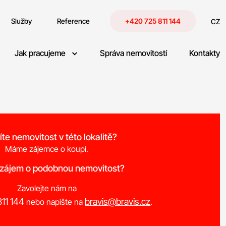
Služby
Reference
+420 725 811 144
CZ
Jak pracujeme
Správa nemovitostí
Kontakty
íte nemovitost v této lokalitě?
Máme zájemce o koupi.
 zájem o podobnou nemovitost?
Zavolejte nám na
11 144
bravis@bravis.cz
nebo napište na
.