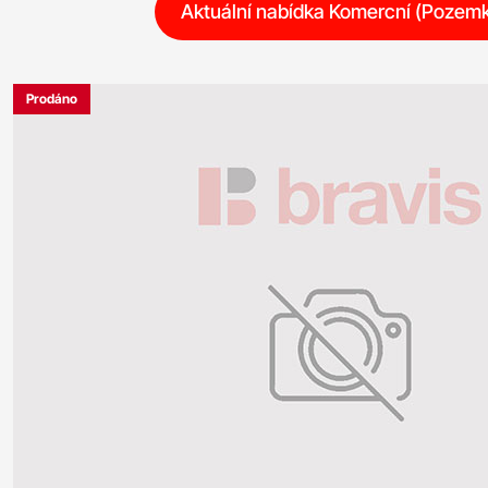
Aktuální nabídka Komercní (Pozem
Prodáno