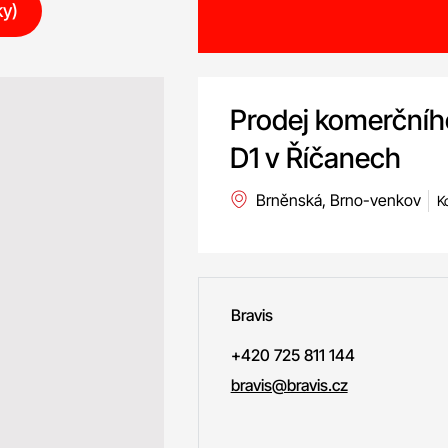
ky)
Prodej komerčníh
D1 v Říčanech
Brněnská, Brno-venkov
K
Bravis
+420 725 811 144
bravis@bravis.cz