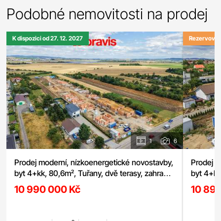
Podobné nemovitosti na prodej
K dispozici od 27. 12. 2027
Rezervová
1
6
Prodej moderní, nízkoenergetické novostavby,
Prodej m
byt 4+kk, 80,6m², Tuřany, dvě terasy, zahrada
byt 4+kk
56,6m² možnost sklepa a parkování
sklepa a
10 990 000 Kč
10 89