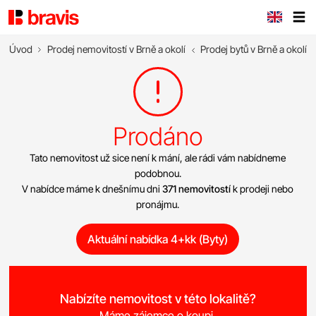
Úvod
Prodej nemovitostí v Brně a okolí
Prodej bytů v Brně a okolí
Prodáno
Tato nemovitost už sice není k mání, ale rádi vám nabídneme
podobnou.
V nabídce máme k dnešnímu dni
371 nemovitostí
k prodeji nebo
pronájmu.
Aktuální nabídka 4+kk (Byty)
Nabízíte nemovitost v této lokalitě?
Máme zájemce o koupi.