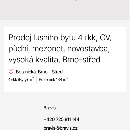
Prodej lusního bytu 4+kk, OV,
půdní, mezonet, novostavba,
vysoká kvalita, Brno-střed
Botanická, Brno - Střed
2
2
4+kk (Byty) m
Pozemek 134 m
Bravis
+420 725 811 144
bravis@bravis.cz