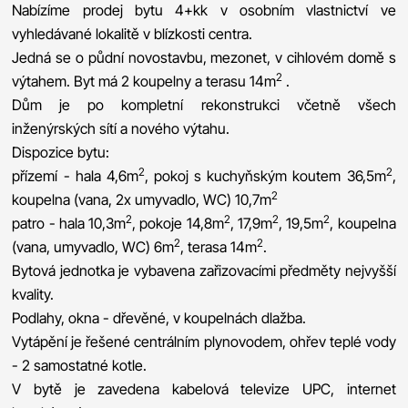
Nabízíme prodej bytu 4+kk v osobním vlastnictví ve
vyhledávané lokalitě v blízkosti centra.
Jedná se o půdní novostavbu, mezonet, v cihlovém domě s
2
výtahem. Byt má 2 koupelny a terasu 14m
.
Dům je po kompletní rekonstrukci včetně všech
inženýrských sítí a nového výtahu.
Dispozice bytu:
2
2
přízemí - hala 4,6m
, pokoj s kuchyňským koutem 36,5m
,
2
koupelna (vana, 2x umyvadlo, WC) 10,7m
2
2
2
2
patro - hala 10,3m
, pokoje 14,8m
, 17,9m
, 19,5m
, koupelna
2
2
(vana, umyvadlo, WC) 6m
, terasa 14m
.
Bytová jednotka je vybavena zařizovacími předměty nejvyšší
kvality.
Podlahy, okna - dřevěné, v koupelnách dlažba.
Vytápění je řešené centrálním plynovodem, ohřev teplé vody
- 2 samostatné kotle.
V bytě je zavedena kabelová televize UPC, internet