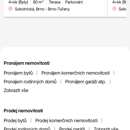
2
4+kk (Byty)
80 m
Terasa
Parkování
4+kk (Byt
Sokolnická, Brno - Brno-Tuřany
Sokoln
Pronájem nemovitostí
Pronájem bytů
Pronájem komerčních nemovitostí
Pronájem rodinných domů
Pronájem garáží atp.
Zobrazit vše
Prodej nemovitostí
Prodej bytů
Prodej komerčních nemovitostí
Prodej rodinných domů
Prodej garáží
Zobrazit vše