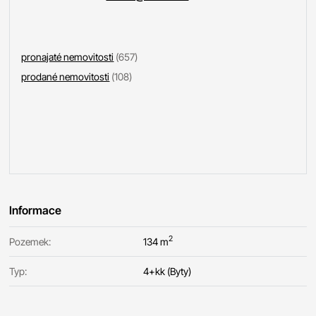
pronajaté nemovitosti
(657)
prodané nemovitosti
(108)
Informace
2
Pozemek:
134 m
Typ:
4+kk (Byty)