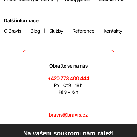
Další informace
O Bravis
Blog
Služby
Reference
Kontakty
Obraťte se na nás
+420 773 400 444
Po – Čt 9 – 18 h
Pá 9 – 16 h
bravis@bravis.cz
Na vašem soukromí nám záleží