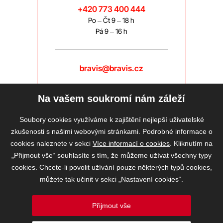
+420 773 400 444
Po – Čt 9 – 18 h
Pá 9 – 16 h
bravis@bravis.cz
Na vašem soukromí nám záleží
Soubory cookies využíváme k zajištění nejlepší uživatelské
zkušenosti s našimi webovými stránkami. Podrobné informace o
cookies naleznete v sekci
Více informací o cookies
. Kliknutím na
„Přijmout vše“ souhlasíte s tím, že můžeme užívat všechny typy
cookies. Chcete-li povolit užívání pouze některých typů cookies,
můžete tak učinit v sekci „Nastavení cookies“.
Přijmout vše
2026 © BRAVIS REALITY, s.r.o.