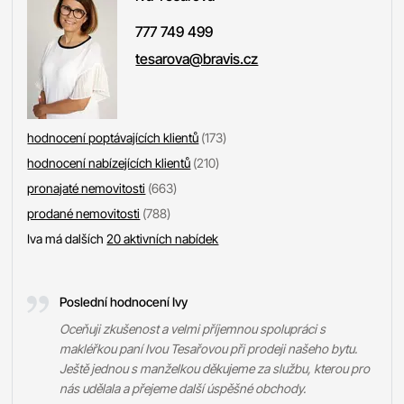
777 749 499
tesarova@bravis.cz
hodnocení poptávajících klientů
(173)
hodnocení nabízejících klientů
(210)
pronajaté nemovitosti
(663)
prodané nemovitosti
(788)
Iva má dalších
20 aktivních nabídek
Poslední hodnocení Ivy
Oceňuji zkušenost a velmi příjemnou spolupráci s
makléřkou paní Ivou Tesařovou při prodeji našeho bytu.
Ještě jednou s manželkou děkujeme za službu, kterou pro
nás udělala a přejeme další úspěšné obchody.