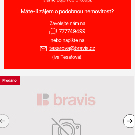
Máte-li zájem o podobnou nemovitost?
Zavolejte nám na
777749499
nebo napište na
tesarova@bravis.cz
(Iva Tesařová).
Prodáno
Previous