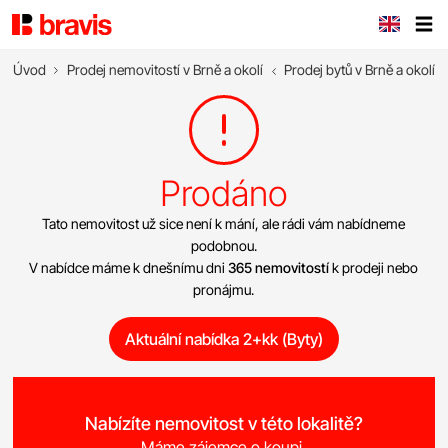
Úvod
Prodej nemovitostí v Brně a okolí
Prodej bytů v Brně a okolí
Prodáno
Tato nemovitost už sice není k mání, ale rádi vám nabídneme
podobnou.
V nabídce máme k dnešnímu dni
365 nemovitostí
k prodeji nebo
pronájmu.
Aktuální nabídka 2+kk (Byty)
Nabízíte nemovitost v této lokalitě?
Máme zájemce o koupi.