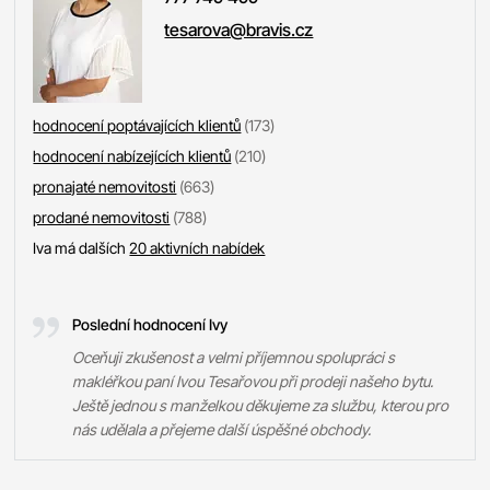
tesarova@bravis.cz
hodnocení poptávajících klientů
(173)
hodnocení nabízejících klientů
(210)
pronajaté nemovitosti
(663)
prodané nemovitosti
(788)
Iva má dalších
20 aktivních nabídek
Poslední hodnocení Ivy
Oceňuji zkušenost a velmi příjemnou spolupráci s
makléřkou paní Ivou Tesařovou při prodeji našeho bytu.
Ještě jednou s manželkou děkujeme za službu, kterou pro
nás udělala a přejeme další úspěšné obchody.