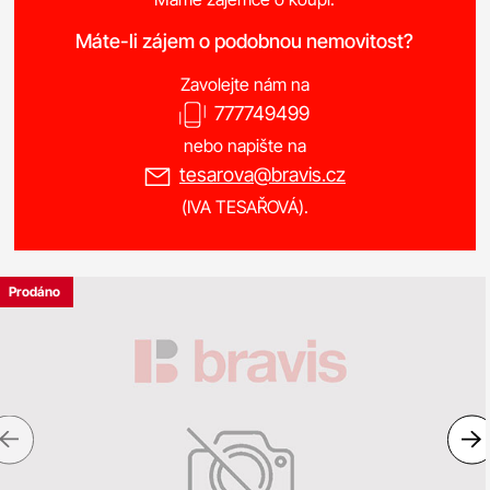
Máte-li zájem o podobnou nemovitost?
Zavolejte nám na
777749499
nebo napište na
tesarova@bravis.cz
(IVA TESAŘOVÁ).
Prodáno
Previous