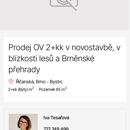
Prodej OV 2+kk v novostavbě, v
blízkosti lesů a Brněnské
přehrady
Říčanská, Brno - Bystrc
2
2
2+kk (Byty) m
Pozemek 65 m
Iva
Tesařová
777 749 499