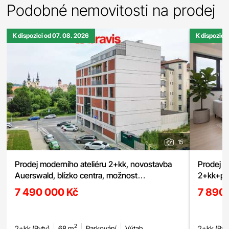
Podobné nemovitosti na prodej
K dispozici od 07. 08. 2026
K dispozici
15
Prodej moderního ateliéru 2+kk, novostavba
Prodej m
Auerswald, blízko centra, možnost
2+kk+pod
garážového stání
7 490 000 Kč
7 890
2
2+kk (Byty)
68 m
Parkování
Výtah
2+kk (Byt