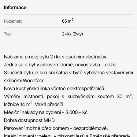
Informace
2
Pozemek:
65 m
Typ:
2+kk (Byty)
Nabízíme prodej bytu 2+kk v osobním vlastnictví.
Jedná se o byt v cihlovém domě, novostavba. Lodžie.
Součástí bytu je luxusní šatna v bytě vybavená vestavěnými
skříněmi Woodface.
Nová kuchyňská linka včetně elektrospotřebičů.
2
Výměry místností: pokoj s kuchyňským koutem 30 m
,
2
ložnice 14 m
. Velká předsíň.
Měsíční náklady na bydlení - 3.000,- Kč.
Dobrá dostupnost MHD.
Parkování možné před domem - bezproblémové.
Ideální bydlení v zeleni, v blízkosti lesů a Brněnské přehrady.