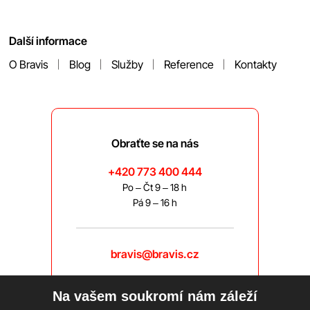
Další informace
O Bravis
Blog
Služby
Reference
Kontakty
Obraťte se na nás
+420 773 400 444
Po – Čt 9 – 18 h
Pá 9 – 16 h
bravis@bravis.cz
Na vašem soukromí nám záleží