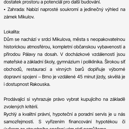
dostatek prostoru a potenciál pro další budování.
• Zahrada: Nabízí naprosté soukromí a jedinečný výhled na
zámek Mikulov.
Lokalita:
Dům se nachází v srdci Mikulova, města s neopakovatelnou
historickou atmosférou, kompletní občanskou vybaveností a
přírodou Pálavy na dosah. V docházkové vzdálenosti jsou
mateřské a základní školy, gymnázium i poliklinika. Širokou síť
obchodů, restaurací a vinných barů doplňuje výborné
dopravní spojení – Brno je vzdálené 45 minut jízdy, skvělá je
i dostupnost Rakouska.
Prodávající si vyhrazuje právo vybrat kupujícího na základě
zvolených kritérií.
Rychlý a kvalitní právní, hypoteční a poradní servis je u nás
samozřejmostí. S vyřízením financování hypotékou či
úvěrem ze stavebního spoření vám rádi pomůžeme.