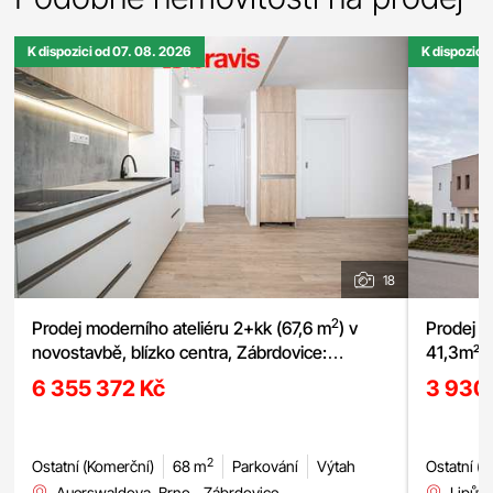
K dispozici od 07. 08. 2026
K dispozici
18
2
Prodej moderního ateliéru 2+kk (67,6 m
) v
Prodej n
novostavbě, blízko centra, Zábrdovice:
41,3m², 
Auerswaldova, možnost garážového stání
domu, Li
6 355 372 Kč
3 930
2
Ostatní (Komerční)
68 m
Parkování
Výtah
Ostatní (
Auerswaldova, Brno - Zábrdovice
Lipův