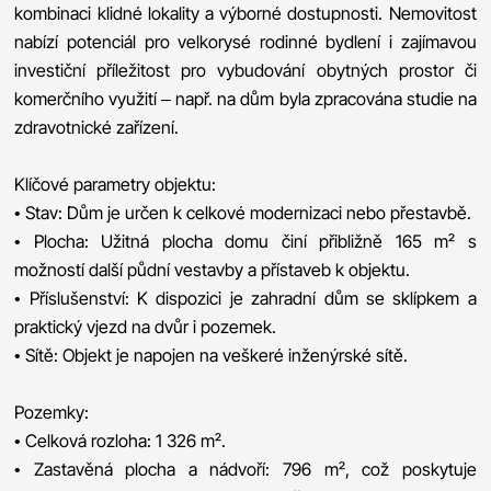
kombinaci klidné lokality a výborné dostupnosti. Nemovitost
nabízí potenciál pro velkorysé rodinné bydlení i zajímavou
investiční příležitost pro vybudování obytných prostor či
komerčního využití – např. na dům byla zpracována studie na
zdravotnické zařízení.
Klíčové parametry objektu:
• Stav: Dům je určen k celkové modernizaci nebo přestavbě.
• Plocha: Užitná plocha domu činí přibližně 165 m² s
možností další půdní vestavby a přístaveb k objektu.
• Příslušenství: K dispozici je zahradní dům se sklípkem a
praktický vjezd na dvůr i pozemek.
• Sítě: Objekt je napojen na veškeré inženýrské sítě.
Pozemky:
• Celková rozloha: 1 326 m².
• Zastavěná plocha a nádvoří: 796 m², což poskytuje