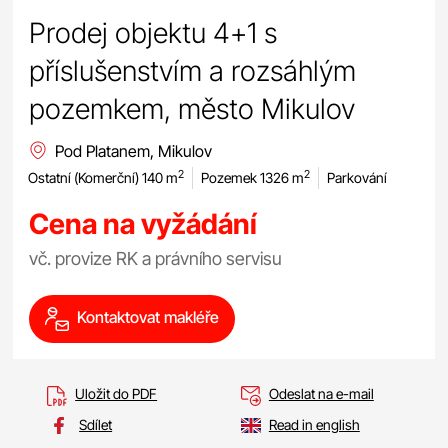
Prodej objektu 4+1 s
příslušenstvím a rozsáhlým
pozemkem, město Mikulov
Pod Platanem, Mikulov
2
2
Ostatní (Komerční) 140 m
Pozemek 1326 m
Parkování
Cena na vyžádání
vč. provize RK a právního servisu
Kontaktovat makléře
Uložit do PDF
Odeslat na e-mail
Sdílet
Read in english