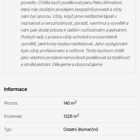
povedlo. Chtěla bych poděkovat panu Petru Klimešovi,
který nás složitým prodejem bezpečně provedl a vždy
nám byl oporou. Vždy, když jsme nešťastně tápali v
neznalosti a nerozhodnosti, poradil, navrhnul a vysvětlil a
nám pak dodal jistostu k dalším rozhodnutím a jednáním.
Poskytl rady z praxe a vždy ochotně a srozumitelně
vysvětlil, jaké kroky budou náslledovat. Jeho vystupování
bylo vždy profesionalní a vstřícné. Timto bychom chtěli
jako vlastníci prodané nemovitosti poděkovat za trpělivost
a skvělé jednáni. Děkujeme a doporučujeme.
Informace
2
Plocha:
140 m
2
Pozemek:
1326 m
Typ:
Ostatní (Komerční)