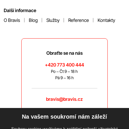
Další informace
O Bravis
Blog
Služby
Reference
Kontakty
Obraťte se na nás
+420 773 400 444
Po – Čt 9 – 18 h
Pá 9 – 16 h
bravis@bravis.cz
Na vašem soukromí nám záleží
Soubory cookies využíváme k zajištění nejlepší uživatelské