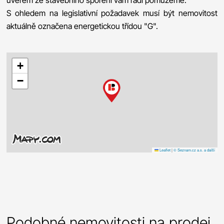
S ohledem na legislativní požadavek musí být nemovitost
aktuálně označena energetickou třídou "G".
+
−
Leaflet
|
© Seznam.cz a.s. a další
Podobné nemovitosti na prodej