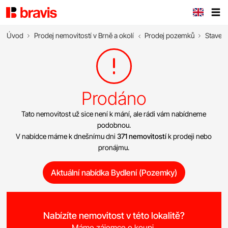
Úvod
Prodej nemovitostí v Brně a okolí
Prodej pozemků
Stavebn
Prodáno
Tato nemovitost už sice není k mání, ale rádi vám nabídneme
podobnou.
V nabídce máme k dnešnímu dni
371 nemovitostí
k prodeji nebo
pronájmu.
Aktuální nabídka Bydlení (Pozemky)
Nabízíte nemovitost v této lokalitě?
Máme zájemce o koupi.