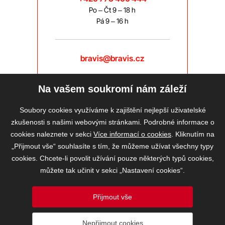
Po – Čt 9 – 18 h
Pá 9 – 16 h
bravis@bravis.cz
Na vašem soukromí nám záleží
Soubory cookies využíváme k zajištění nejlepší uživatelské
zkušenosti s našimi webovými stránkami. Podrobné informace o
cookies naleznete v sekci
Více informací o cookies
. Kliknutím na
„Přijmout vše“ souhlasíte s tím, že můžeme užívat všechny typy
cookies. Chcete-li povolit užívání pouze některých typů cookies,
můžete tak učinit v sekci „Nastavení cookies“.
Přijmout vše
2026 © BRAVIS REALITY, s.r.o.
Nepřijmout cookies