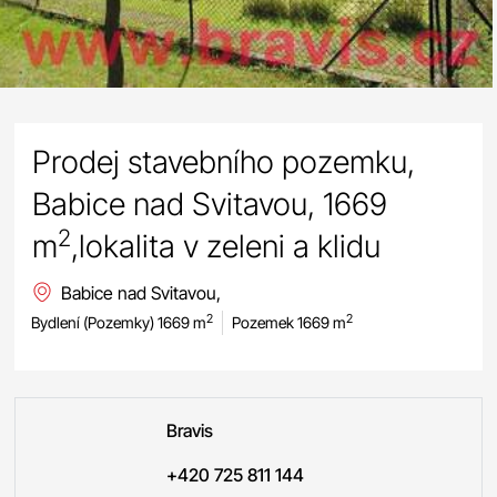
Prodej stavebního pozemku,
Babice nad Svitavou, 1669
2
m
,lokalita v zeleni a klidu
Babice nad Svitavou,
2
2
Bydlení (Pozemky) 1669 m
Pozemek 1669 m
Bravis
+420 725 811 144