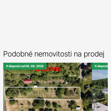
Podobné nemovitosti na prodej
K dispozici od 08. 08. 2026
K dispozici