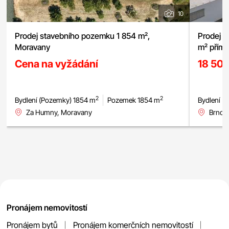
10
Prodej stavebního pozemku 1 854 m²,
Prodej a
Moravany
m² přímo
Cena na vyžádání
18 50
2
2
Bydlení (Pozemky) 1854 m
Pozemek 1854 m
Bydlení (
Za Humny, Moravany
Brno -
Pronájem nemovitostí
Pronájem bytů
Pronájem komerčních nemovitostí