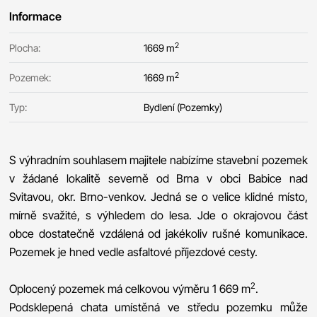
Informace
2
Plocha:
1669 m
2
Pozemek:
1669 m
Typ:
Bydlení (Pozemky)
S výhradním souhlasem majitele nabízíme stavební pozemek
v žádané lokalitě severně od Brna v obci Babice nad
Svitavou, okr. Brno-venkov. Jedná se o velice klidné místo,
mírně svažité, s výhledem do lesa. Jde o okrajovou část
obce dostatečně vzdálená od jakékoliv rušné komunikace.
Pozemek je hned vedle asfaltové příjezdové cesty.
2
Oplocený pozemek má celkovou výměru 1 669 m
.
Podsklepená chata umístěná ve středu pozemku může