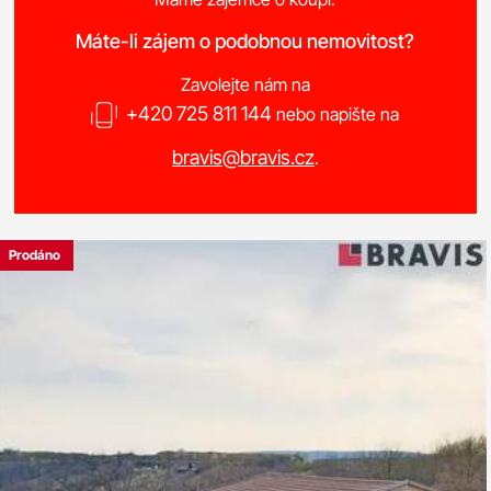
Máte-li zájem o podobnou nemovitost?
Zavolejte nám na
+420 725 811 144
nebo napište na
bravis@bravis.cz
.
Prodáno