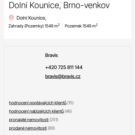
Dolní Kounice, Brno-venkov
Dolní Kounice,
2
2
Zahrady (Pozemky) 1549 m
Pozemek 1549 m
Bravis
+420 725 811 144
bravis@bravis.cz
hodnocení poptávajících klientů
(15)
hodnocení nabízejících klientů
(46)
pronajaté nemovitosti
(251)
prodané nemovitosti
(89)