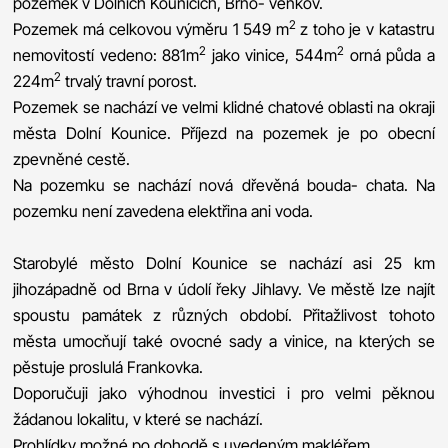
pozemek v Dolních Kounicích, Brno- venkov.
2
Pozemek má celkovou výměru 1 549 m
z toho je v katastru
2
2
nemovitostí vedeno: 881m
jako vinice, 544m
orná půda a
2
224m
trvalý travní porost.
Pozemek se nachází ve velmi klidné chatové oblasti na okraji
města Dolní Kounice. Příjezd na pozemek je po obecní
zpevněné cestě.
Na pozemku se nachází nová dřevěná bouda- chata. Na
pozemku není zavedena elektřina ani voda.
Starobylé město Dolní Kounice se nachází asi 25 km
jihozápadně od Brna v údolí řeky Jihlavy. Ve městě lze najít
spoustu památek z různých období. Přitažlivost tohoto
města umocňují také ovocné sady a vinice, na kterých se
pěstuje proslulá Frankovka.
Doporučuji jako výhodnou investici i pro velmi pěknou
žádanou lokalitu, v které se nachází.
Prohlídky možné po dohodě s uvedeným makléřem.