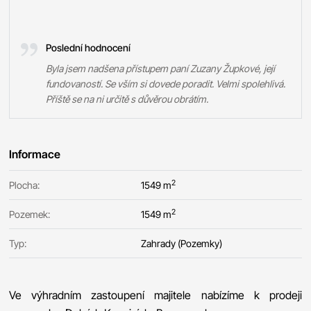
Poslední hodnocení
Byla jsem nadšena přístupem paní Zuzany Župkové, její
fundovaností. Se vším si dovede poradit. Velmi spolehlivá.
Příště se na ni určitě s důvěrou obrátím.
Informace
2
Plocha:
1549 m
2
Pozemek:
1549 m
Typ:
Zahrady (Pozemky)
Ve výhradním zastoupení majitele nabízíme k prodeji