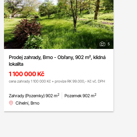
5
Prodej zahrady, Brno - Obřany, 902 m², klidná
lokalita
1 100 000 Kč
cena zahrady 1 100 000 Kč + provize RK 99.000,- Kč vč. DPH
2
2
Zahrady (Pozemky) 902 m
Pozemek 902 m
Cihelní, Brno