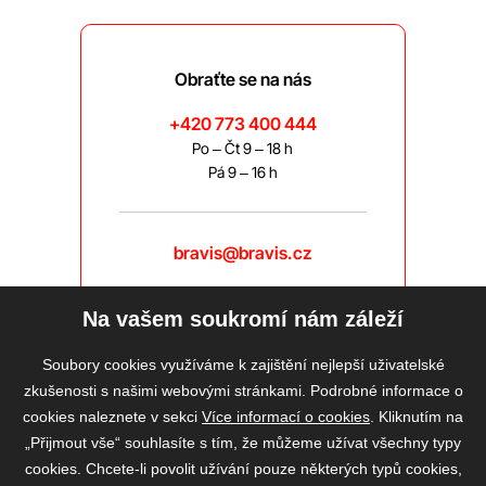
Obraťte se na nás
+420 773 400 444
Po – Čt 9 – 18 h
Pá 9 – 16 h
bravis@bravis.cz
Na vašem soukromí nám záleží
Soubory cookies využíváme k zajištění nejlepší uživatelské
zkušenosti s našimi webovými stránkami. Podrobné informace o
cookies naleznete v sekci
Více informací o cookies
. Kliknutím na
„Přijmout vše“ souhlasíte s tím, že můžeme užívat všechny typy
cookies. Chcete-li povolit užívání pouze některých typů cookies,